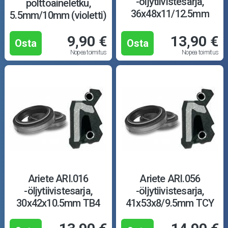
-öljytiivistesarja,
polttoaineletku,
36x48x11/12.5mm
5.5mm/10mm (violetti)
TCL
9,90 €
13,90 €
Osta
Osta
Nopea toimitus
Nopea toimitus
Ariete ARI.016
Ariete ARI.056
-öljytiivistesarja,
-öljytiivistesarja,
30x42x10.5mm TB4
41x53x8/9.5mm TCY