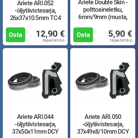
Puutarha ja metsä
Ariete Double Skin -
Ariete ARI.052
polttoaineletku,
-öljytiivistesarja,
Ajovarusteet
6mm/9mm (musta,
26x37x10.5mm TC4
E10)
12,90 €
5,90 €
Nastarenkaat
Osta
Osta
Nopea toimitus
Nopea toimitus
Renkaat ja vanteet
Öljyt ja kemikaalit
Työkalut
Outlet-tuotteet
Ariete ARI.044
Ariete ARI.050
-öljytiivistesarja,
-öljytiivistesarja,
37x50x11mm DCY
37x49x8/10mm DCY