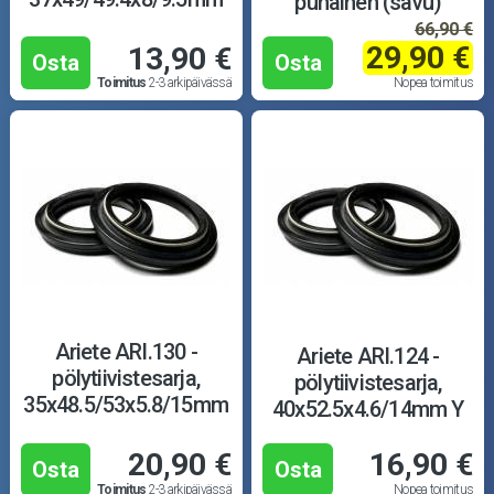
punainen (savu)
TCL
66,90 €
29,90 €
13,90 €
Osta
Osta
Toimitus
2-3 arkipäivässä
Nopea toimitus
Ariete ARI.130 -
Ariete ARI.124 -
pölytiivistesarja,
pölytiivistesarja,
35x48.5/53x5.8/15mm
40x52.5x4.6/14mm Y
XICY
20,90 €
16,90 €
Osta
Osta
Toimitus
2-3 arkipäivässä
Nopea toimitus