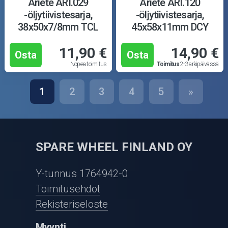
Ariete ARI.029
Ariete ARI.120
-öljytiivistesarja,
-öljytiivistesarja,
38x50x7/8mm TCL
45x58x11mm DCY
11,90 €
14,90 €
Osta
Osta
Nopea toimitus
Toimitus
2-3 arkipäivässä
1
2
3
4
5
»
SPARE WHEEL FINLAND OY
Y-tunnus 1764942-0
Toimitusehdot
Rekisteriseloste
Myynti