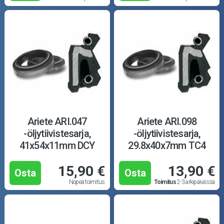
Ariete ARI.047
Ariete ARI.098
-öljytiivistesarja,
-öljytiivistesarja,
41x54x11mm DCY
29.8x40x7mm TC4
15,90 €
13,90 €
Osta
Osta
Nopea toimitus
Toimitus
2-3 arkipäivässä