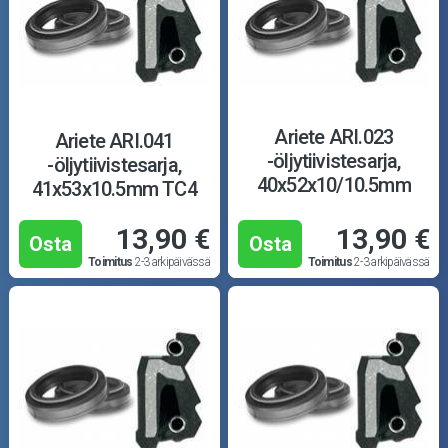
Ariete ARI.023
Ariete ARI.041
-öljytiivistesarja,
-öljytiivistesarja,
40x52x10/10.5mm
41x53x10.5mm TC4
TCL
13,90 €
13,90 €
Osta
Osta
Toimitus
2-3 arkipäivässä
Toimitus
2-3 arkipäivässä