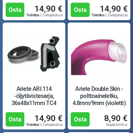
14,90 €
14,90 €
Osta
Osta
Toimitus
2-3 arkipäivässä
Toimitus
2-3 arkipäivässä
Ariete ARI.114
Ariete Double Skin -
-öljytiivistesarja,
polttoaineletku,
36x48x11mm TC4
4.8mm/9mm (violetti)
14,90 €
8,90 €
Osta
Osta
Toimitus
2-3 arkipäivässä
Nopea toimitus