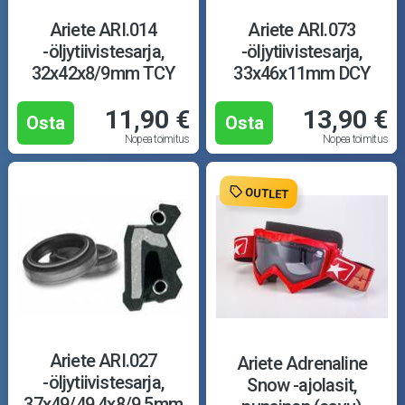
Ariete ARI.014
Ariete ARI.073
-öljytiivistesarja,
-öljytiivistesarja,
32x42x8/9mm TCY
33x46x11mm DCY
11,90 €
13,90 €
Osta
Osta
Nopea toimitus
Nopea toimitus
OUTLET
Ariete ARI.027
Ariete Adrenaline
-öljytiivistesarja,
Snow -ajolasit,
37x49/49.4x8/9.5mm