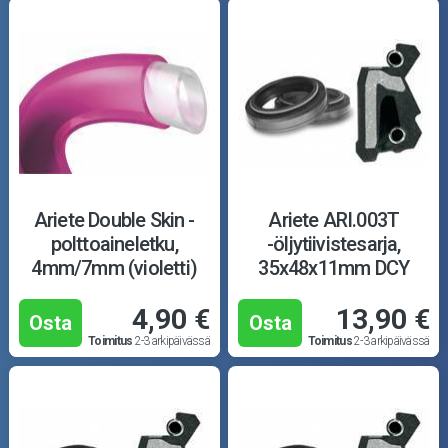
Ariete Double Skin -
Ariete ARI.003T
polttoaineletku,
-öljytiivistesarja,
4mm/7mm (violetti)
35x48x11mm DCY
4,90 €
13,90 €
Osta
Osta
Toimitus
2-3 arkipäivässä
Toimitus
2-3 arkipäivässä