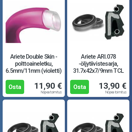
Ariete Double Skin -
Ariete ARI.078
polttoaineletku,
-öljytiivistesarja,
6.5mm/11mm (violetti)
31.7x42x7/9mm TCL
11,90 €
13,90 €
Osta
Osta
Nopea toimitus
Nopea toimitus