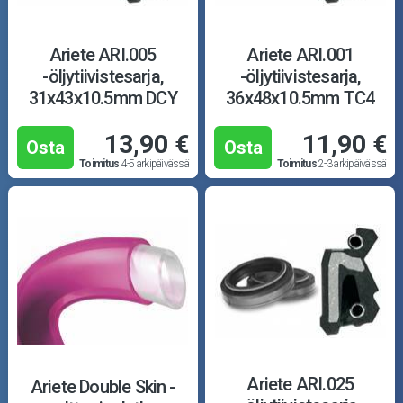
Ariete ARI.005
Ariete ARI.001
-öljytiivistesarja,
-öljytiivistesarja,
31x43x10.5mm DCY
36x48x10.5mm TC4
13,90 €
11,90 €
Osta
Osta
Toimitus
4-5 arkipäivässä
Toimitus
2-3 arkipäivässä
Ariete ARI.025
Ariete Double Skin -