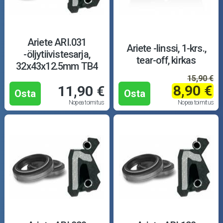
Ariete ARI.031
Ariete -linssi, 1-krs.,
-öljytiivistesarja,
tear-off, kirkas
32x43x12.5mm TB4
15,90 €
8,90 €
11,90 €
Osta
Osta
Nopea toimitus
Nopea toimitus