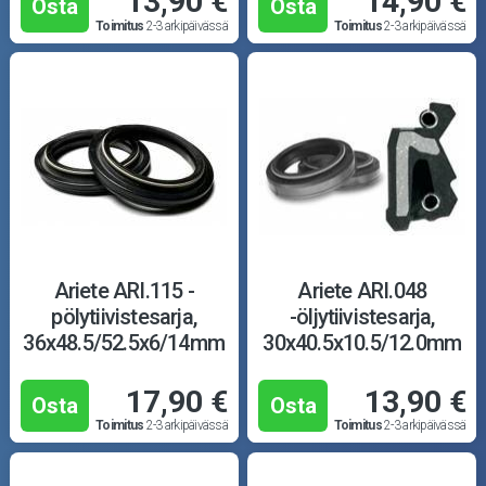
13,90 €
14,90 €
Osta
Osta
Toimitus
2-3 arkipäivässä
Toimitus
2-3 arkipäivässä
Ariete ARI.115 -
Ariete ARI.048
pölytiivistesarja,
-öljytiivistesarja,
36x48.5/52.5x6/14mm
30x40.5x10.5/12.0mm
Y
TCL
17,90 €
13,90 €
Osta
Osta
Toimitus
2-3 arkipäivässä
Toimitus
2-3 arkipäivässä