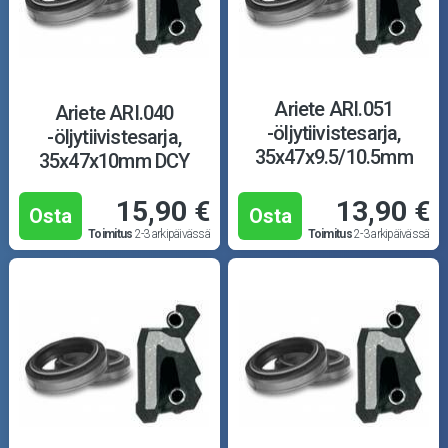
Ariete ARI.051
Ariete ARI.040
-öljytiivistesarja,
-öljytiivistesarja,
35x47x9.5/10.5mm
35x47x10mm DCY
TC4Y
15,90 €
13,90 €
Osta
Osta
Toimitus
2-3 arkipäivässä
Toimitus
2-3 arkipäivässä