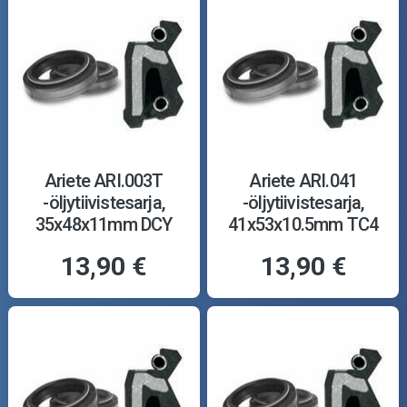
Ariete ARI.003T
Ariete ARI.041
-öljytiivistesarja,
-öljytiivistesarja,
35x48x11mm DCY
41x53x10.5mm TC4
13,90 €
13,90 €