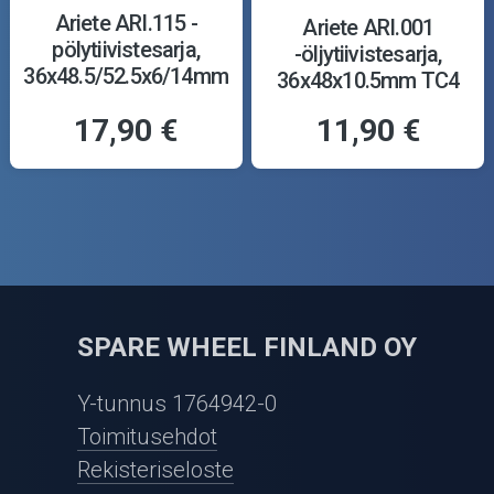
Ariete ARI.115 -
Ariete ARI.001
pölytiivistesarja,
-öljytiivistesarja,
36x48.5/52.5x6/14mm
36x48x10.5mm TC4
Y
17,90 €
11,90 €
SPARE WHEEL FINLAND OY
Y-tunnus 1764942-0
Toimitusehdot
Rekisteriseloste