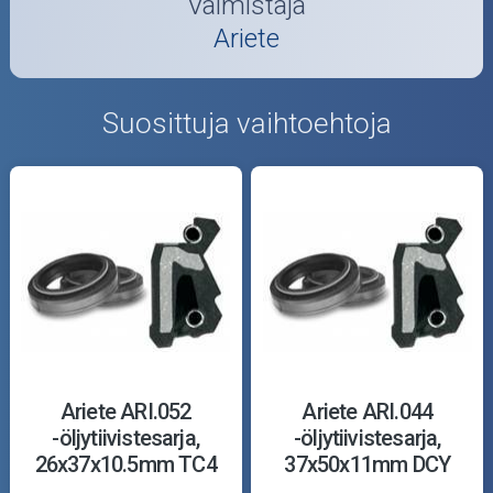
Valmistaja
Ariete
Suosittuja vaihtoehtoja
Ariete ARI.052
Ariete ARI.044
-öljytiivistesarja,
-öljytiivistesarja,
26x37x10.5mm TC4
37x50x11mm DCY