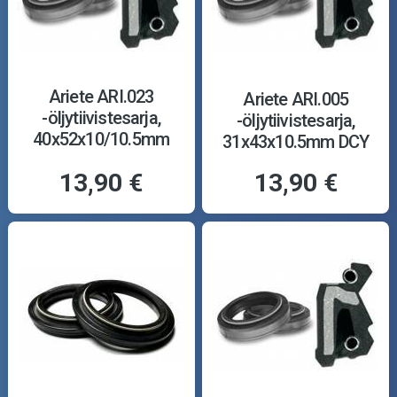
Ariete ARI.023
Ariete ARI.005
-öljytiivistesarja,
-öljytiivistesarja,
40x52x10/10.5mm
31x43x10.5mm DCY
TCL
13,90 €
13,90 €