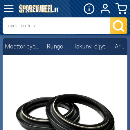
✕
Mopon osat
Skootterin osat
Moottoripyörän osat
Rungon osat
Iskunv. öljytiivisteet
Ariete
Crossipyörän osat
Moottoripyörän osat
Moottorikelkan osat
Mopoauton osat
Mönkijän osat