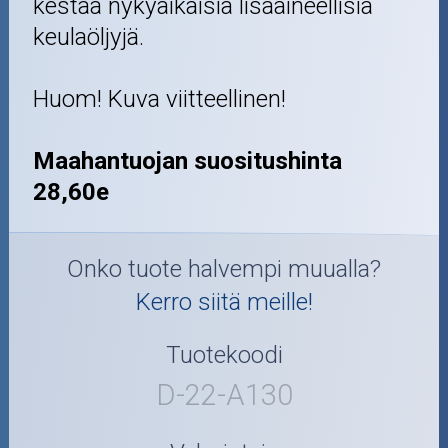
kestää nykyaikaisia lisäaineellisia
keulaöljyjä.
Huom! Kuva viitteellinen!
Maahantuojan suositushinta
28,60e
Onko tuote halvempi muualla?
Kerro siitä meille!
Tuotekoodi
D-22-A130