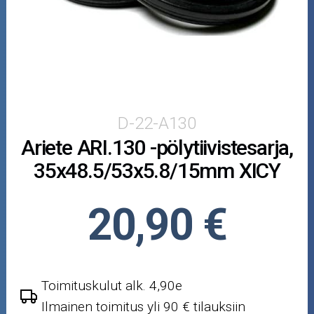
Puutarha ja metsä
Ajovarusteet
Nastarenkaat
Renkaat ja vanteet
D-22-A130
Ariete ARI.130 -pölytiivistesarja,
Öljyt ja kemikaalit
35x48.5/53x5.8/15mm XICY
Työkalut
20,90 €
Outlet-tuotteet
Toimituskulut alk. 4,90e
Ilmainen toimitus yli 90 € tilauksiin