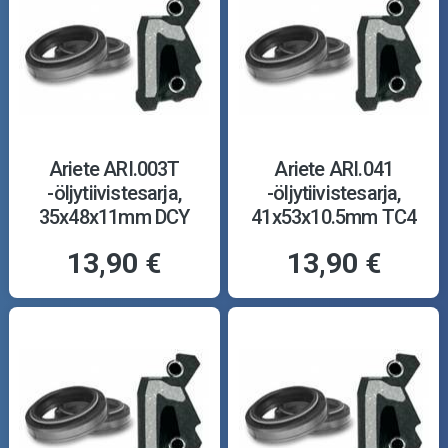
Ariete ARI.003T
Ariete ARI.041
-öljytiivistesarja,
-öljytiivistesarja,
35x48x11mm DCY
41x53x10.5mm TC4
13,90 €
13,90 €