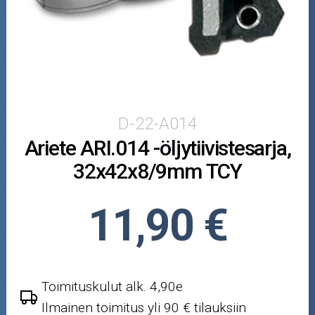
Puutarha ja metsä
Ajovarusteet
Nastarenkaat
Renkaat ja vanteet
D-22-A014
Ariete ARI.014 -öljytiivistesarja,
Öljyt ja kemikaalit
32x42x8/9mm TCY
Työkalut
11,90 €
Outlet-tuotteet
Toimituskulut alk. 4,90e
Ilmainen toimitus yli 90 € tilauksiin