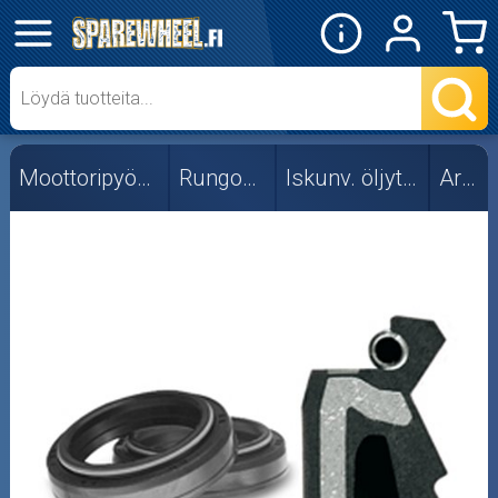
✕
Mopon osat
Skootterin osat
Moottoripyörän osat
Rungon osat
Iskunv. öljytiivisteet
Ariete
Crossipyörän osat
Moottoripyörän osat
Moottorikelkan osat
Mopoauton osat
Mönkijän osat