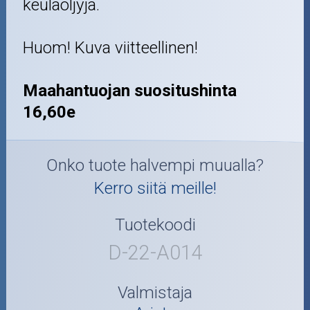
keulaöljyjä.
Huom! Kuva viitteellinen!
Maahantuojan suositushinta
16,60e
Onko tuote halvempi muualla?
Kerro siitä meille!
Tuotekoodi
D-22-A014
Valmistaja