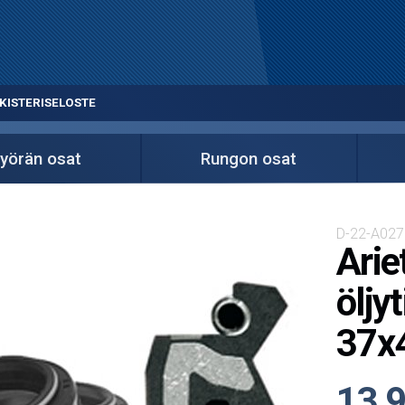
KISTERISELOSTE
yörän osat
Rungon osat
D-22-A027
Arie
öljyt
37x
13,9