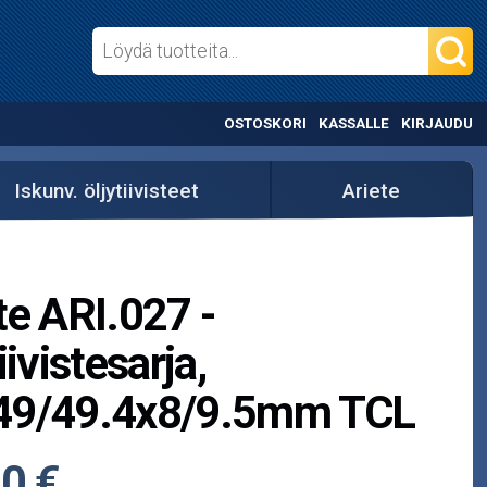
OSTOSKORI
KASSALLE
KIRJAUDU
Iskunv. öljytiivisteet
Ariete
te ARI.027 -
iivistesarja,
49/49.4x8/9.5mm TCL
0 €