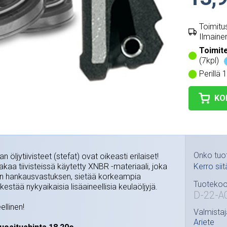
Toimitus
Ilmainen
Toimit
(7kpl)
Perillä 
KO
Onko tuo
n öljytiivisteet (stefat) ovat oikeasti erilaiset!
kaa tiivisteissä käytetty XNBR -materiaali, joka
Kerro siit
 hankausvastuksen, sietää korkeampia
Tuotekoo
estää nykyaikaisia lisäaineellisia keulaöljyjä.
D-22-A
ellinen!
Valmistaj
Ariete