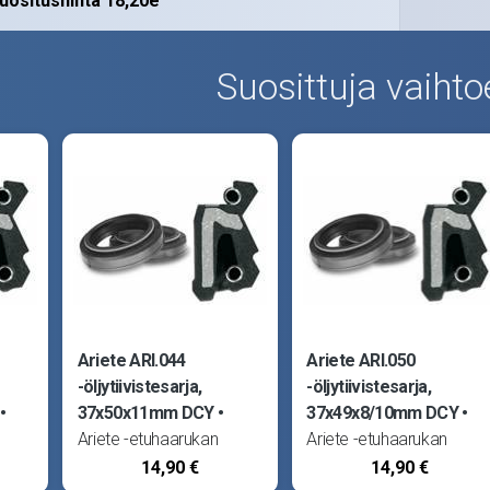
uositushinta 18,20e
Suosittuja vaihto
Ariete ARI.044
Ariete ARI.050
-öljytiivistesarja,
-öljytiivistesarja,
37x50x11mm DCY
37x49x8/10mm DCY
Ariete -etuhaarukan
Ariete -etuhaarukan
ovat
öljytiivisteet (stefat) ovat
öljytiivisteet (stefat) ovat
14,90 €
14,90 €