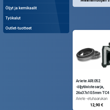
Maahantuojan s
Öljyt ja kemikaalit
Työkalut
Outlet-tuotteet
Ariete ARI.052
-öljytiivistesarja,
26x37x10.5mm TC4
Ariete -etuhaarukan
öljytiivisteet (stefat) 
12,90 €