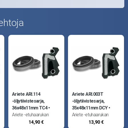
ehtoja
Ariete ARI.114
Ariete ARI.003T
-öljytiivistesarja,
-öljytiivistesarja,
36x48x11mm TC4
35x48x11mm DCY
Ariete -etuhaarukan
Ariete -etuhaarukan
öljytiivisteet (stefat) ovat
öljytiivisteet (stefat) ovat
14,90 €
13,90 €