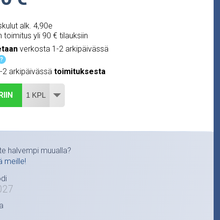
kulut alk. 4,90e
 toimitus yli 90 € tilauksiin
etaan
verkosta 1-2 arkipäivässä
?
1-2 arkipäivässä
toimituksesta
RIIN
te halvempi muualla?
ä meille!
di
027
a