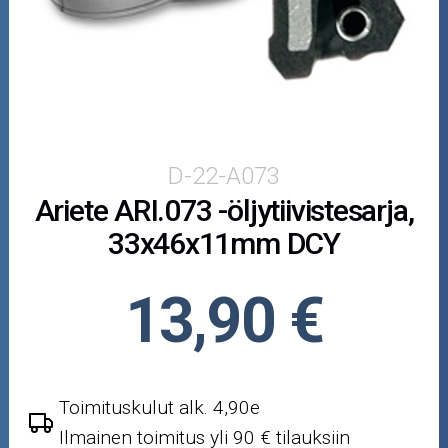
Puutarha ja metsä
Ajovarusteet
Nastarenkaat
Renkaat ja vanteet
D-22-A073
Ariete ARI.073 -öljytiivistesarja,
Öljyt ja kemikaalit
33x46x11mm DCY
Työkalut
13,90 €
Outlet-tuotteet
Toimituskulut alk. 4,90e
Ilmainen toimitus yli 90 € tilauksiin