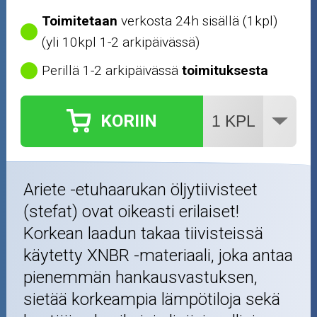
Toimitetaan
verkosta 24h sisällä (1kpl)
(yli 10kpl 1-2 arkipäivässä)
Perillä 1-2 arkipäivässä
toimituksesta
KORIIN
Ariete -etuhaarukan öljytiivisteet
(stefat) ovat oikeasti erilaiset!
Korkean laadun takaa tiivisteissä
käytetty XNBR -materiaali, joka antaa
pienemmän hankausvastuksen,
sietää korkeampia lämpötiloja sekä