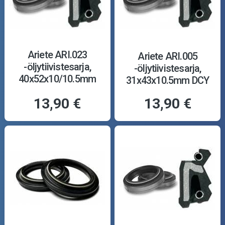
Ariete ARI.023
Ariete ARI.005
-öljytiivistesarja,
-öljytiivistesarja,
40x52x10/10.5mm
31x43x10.5mm DCY
TCL
13,90 €
13,90 €