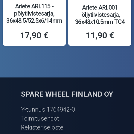
Ariete ARI.115 -
Ariete ARI.001
pölytiivistesarja,
-öljytiivistesarja,
36x48.5/52.5x6/14mm
36x48x10.5mm TC4
Y
17,90 €
11,90 €
SPARE WHEEL FINLAND OY
Y-tunnus 1764942-0
Toimitusehdot
Rekisteriseloste