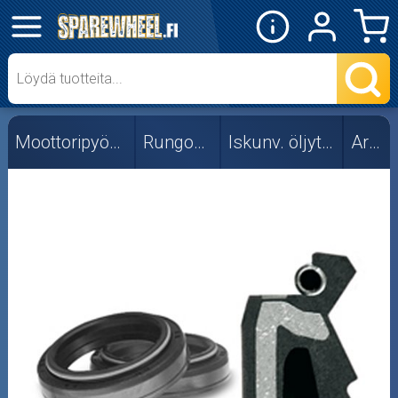
✕
Mopon osat
Skootterin osat
Moottoripyörän osat
Rungon osat
Iskunv. öljytiivisteet
Ariete
Crossipyörän osat
Moottoripyörän osat
Moottorikelkan osat
Mopoauton osat
Mönkijän osat