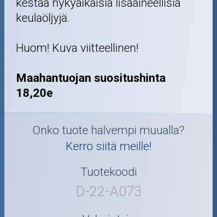
kestää nykyaikaisia lisäaineellisia
keulaöljyjä.
Huom! Kuva viitteellinen!
Maahantuojan suositushinta
18,20e
Onko tuote halvempi muualla?
Kerro siitä meille!
Tuotekoodi
D-22-A073