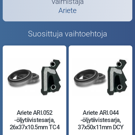
Valmistaja
Ariete
Suosittuja vaihtoehtoja
Ariete ARI.052
Ariete ARI.044
-öljytiivistesarja,
-öljytiivistesarja,
26x37x10.5mm TC4
37x50x11mm DCY