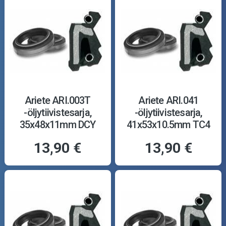
Ariete ARI.003T
Ariete ARI.041
-öljytiivistesarja,
-öljytiivistesarja,
35x48x11mm DCY
41x53x10.5mm TC4
13,90 €
13,90 €