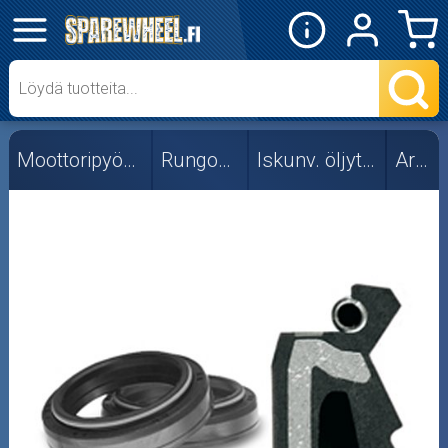
✕
Mopon osat
Skootterin osat
Moottoripyörän osat
Rungon osat
Iskunv. öljytiivisteet
Ariete
Crossipyörän osat
Moottoripyörän osat
Moottorikelkan osat
Mopoauton osat
Mönkijän osat