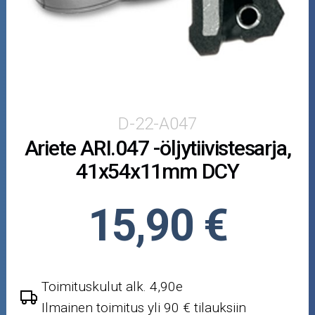
Puutarha ja metsä
Ajovarusteet
Nastarenkaat
Renkaat ja vanteet
D-22-A047
Ariete ARI.047 -öljytiivistesarja,
Öljyt ja kemikaalit
41x54x11mm DCY
Työkalut
15,90 €
Outlet-tuotteet
Toimituskulut alk. 4,90e
Ilmainen toimitus yli 90 € tilauksiin