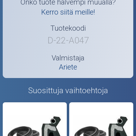
Onko tuote halvempi muualla?
Kerro siitä meille!
Tuotekoodi
D-22-A047
Valmistaja
Ariete
Suosittuja vaihtoehtoja