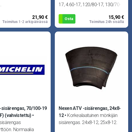
.
17, 4.60-17, 120/80-17, 130/70-
17 ja 130/80-17 -renkaisiin.
21,90 €
15,90 €
Osta
Toimitus
1-2 arkipäivässä
Toimitus
24h sisällä
 -sisärengas, 70/100-19
Nexen ATV -sisärengas, 24x8-
F) (vahvistettu)
12
Korkealaatuinen mönkijän
-sisärengas
sisärengas. 24x8-12, 25x8-12.
yttöön. Normaalia