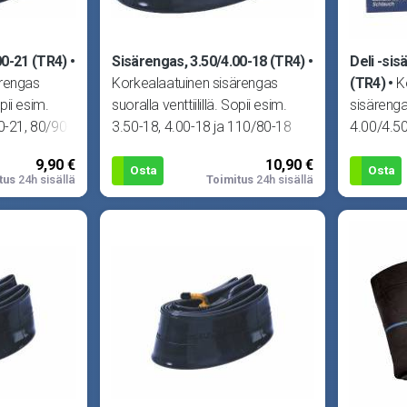
00-21 (TR4)
Sisärengas, 3.50/4.00-18 (TR4)
Deli -sis
ärengas
Korkealaatuinen sisärengas
(TR4)
K
opii esim.
suoralla venttiilillä. Sopii esim.
sisärengas
0-21, 80/90-
3.50-18, 4.00-18 ja 110/80-18
4.00/4.5
renkaille.
140/70-1
9,90 €
10,90 €
17 ja 16
Osta
Osta
tus
24h sisällä
Toimitus
24h sisällä