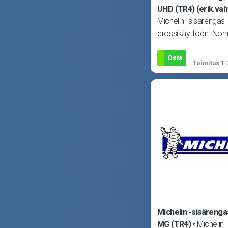
UHD (TR4) (erik.vah
Michelin -sisärengas
crossikäyttöön. Nor
sisärengasta paksum
(Ultra HD, 4mm) ta
Osta
Toimitus
1-
käytt
Michelin -sisärenga
MG (TR4)
Michelin 