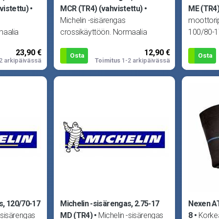
vistettu)
MCR (TR4) (vahvistettu)
ME (TR4
Michelin -sisärengas
moottorip
maalia
crossikäyttöön. Normaalia
100/80-17
pi rakenne
sisärengasta paksumpi rakenne
renkaisiin
23,90 €
12,90 €
kaa pidemmän
takaa pidemmän käyttöiän
Osta
Osta
2 arkipäivässä
Toimitus
1-2 arkipäivässä
vaativiss
s, 120/70-17
Michelin -sisärengas, 2.75-17
Nexen AT
-sisärengas
MD (TR4)
Michelin -sisärengas
8
Korke