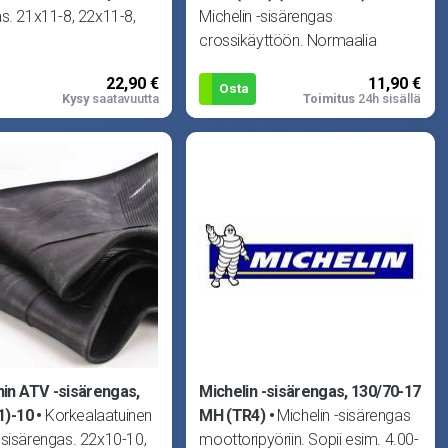
s. 21x11-8, 22x11-8,
Michelin -sisärengas
crossikäyttöön. Normaalia
sisärengasta paksumpi rakenne
22,90 €
11,90 €
takaa pidemmän käyttöiän
Osta
Kysy
saatavuutta
Toimitus
24h sisällä
vaativiss
in ATV -sisärengas,
Michelin -sisärengas, 130/70-17
1)-10
Korkealaatuinen
MH (TR4)
Michelin -sisärengas
sisärengas. 22x10-10,
moottoripyöriin. Sopii esim. 4.00-