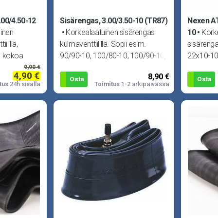
.00/4.50-12
Sisärengas, 3.00/3.50-10 (TR87)
Nexen AT
inen
Korkealaatuinen sisärengas
10
Kork
ilillä,
kulmaventtiilillä. Sopii esim.
sisärenga
a kokoa
90/90-10, 100/80-10, 100/90-10,
22x10-10
-12).
3.00-10, 3.25-10
9,90 €
4,90 €
8,90 €
Osta
Osta
tus
24h sisällä
Toimitus
1-2 arkipäivässä