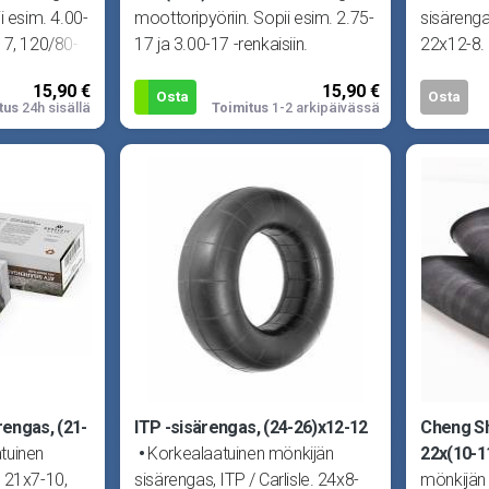
i esim. 4.00-
moottoripyöriin. Sopii esim. 2.75-
sisärenga
17, 120/80-
17 ja 3.00-17 -renkaisiin.
22x12-8.
aisiin.
15,90 €
15,90 €
Osta
Osta
tus
24h sisällä
Toimitus
1-2 arkipäivässä
engas, (21-
ITP -sisärengas, (24-26)x12-12
Cheng Sh
tuinen
Korkealaatuinen mönkijän
22x(10-1
 21x7-10,
sisärengas, ITP / Carlisle. 24x8-
mönkijän 