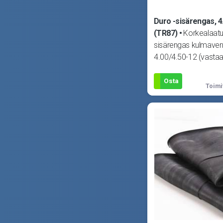
Duro -sisärengas, 4
(TR87)
Korkealaatu
sisärengas kulmaventti
4.00/4.50-12 (vasta
120/70-12 ja 130/70
Osta
Toimi