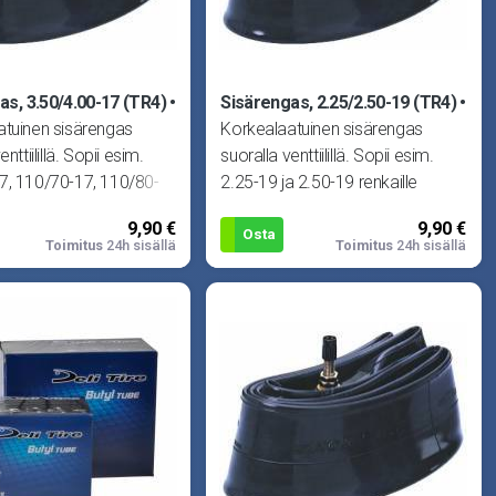
as, 3.50/4.00-17 (TR4)
Sisärengas, 2.25/2.50-19 (TR4)
atuinen sisärengas
Korkealaatuinen sisärengas
nttiilillä. Sopii esim.
suoralla venttiilillä. Sopii esim.
7, 110/70-17, 110/80-
2.25-19 ja 2.50-19 renkaille
0-17, 1
(vastaa vanhoja
9,90 €
9,90 €
Osta
Toimitus
24h sisällä
Toimitus
24h sisällä