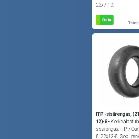
22x7-10.
Osta
Toimi
ITP -sisärengas, (2
12)-8
Korkealaatui
sisärengas, ITP / Carl
8, 22x12-8. Sopii renk