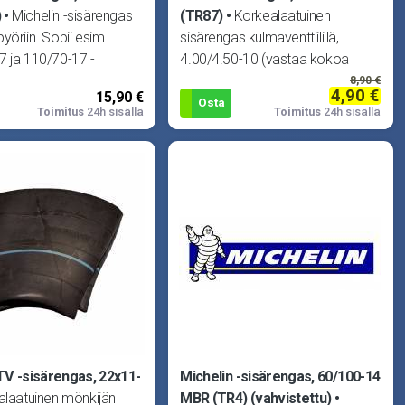
)
Michelin -sisärengas
(TR87)
Korkealaatuinen
yöriin. Sopii esim.
sisärengas kulmaventtiilillä,
 ja 110/70-17 -
4.00/4.50-10 (vastaa kokoa
.
120/90-10 ja 130/90-10).
8,90 €
4,90 €
15,90 €
Osta
Toimitus
24h sisällä
Toimitus
24h sisällä
V -sisärengas, 22x11-
Michelin -sisärengas, 60/100-14
alaatuinen mönkijän
MBR (TR4) (vahvistettu)