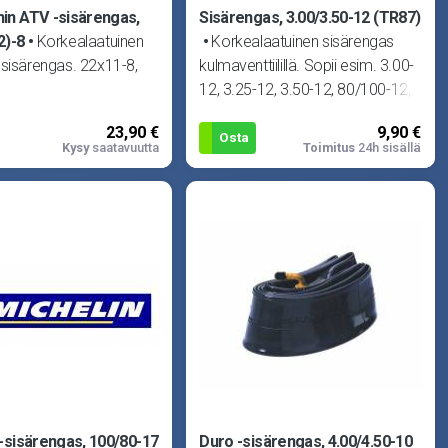
in ATV -sisärengas,
Sisärengas, 3.00/3.50-12 (TR87)
2)-8
Korkealaatuinen
Korkealaatuinen sisärengas
sisärengas. 22x11-8,
kulmaventtiilillä. Sopii esim. 3.00-
12, 3.25-12, 3.50-12, 80/100-12,
100/60-12,
23,90 €
9,90 €
Osta
Kysy
saatavuutta
Toimitus
24h sisällä
 -sisärengas, 100/80-17
Duro -sisärengas, 4.00/4.50-10