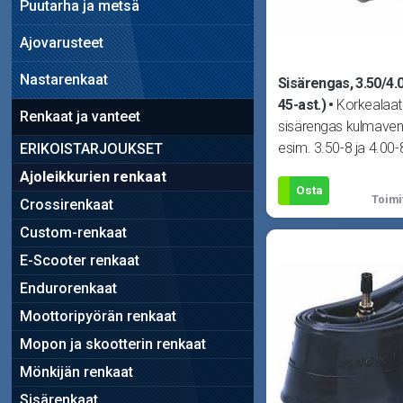
Puutarha ja metsä
Ajovarusteet
Nastarenkaat
Sisärengas, 3.50/4.
45-ast.)
Korkealaat
Renkaat ja vanteet
sisärengas kulmaventti
esim. 3.50-8 ja 4.00-8
ERIKOISTARJOUKSET
Sopii kaik
Ajoleikkurien renkaat
Osta
Toimi
Crossirenkaat
Custom-renkaat
E-Scooter renkaat
Endurorenkaat
Moottoripyörän renkaat
Mopon ja skootterin renkaat
Mönkijän renkaat
Sisärenkaat