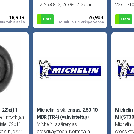
12, 25x8-12, 26x9-12. Sopii
22x11-10
renkaisiin joissa mi
18,90 €
26,90 €
Osta
Osta
tus
24h sisällä
Toimitus
1-2 arkipäivässä
1-22)x(11-
Michelin -sisärengas, 2.50-10
Michelin
nen mönkijän
MBR (TR4) (vahvistettu)
MI (ST30
isle. 22x11-
Michelin -sisärengas
Michelin 
aisiin joissa
crossikäyttöön. Normaalia
crossikä