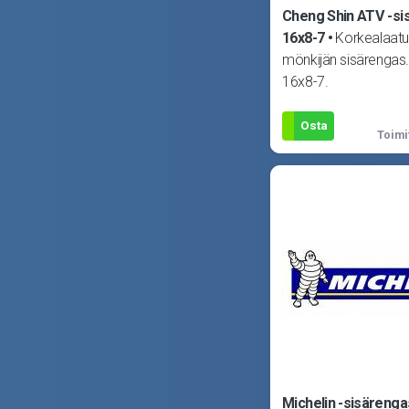
Cheng Shin ATV -si
16x8-7
Korkealaatu
mönkijän sisärengas.
16x8-7.
Osta
Toimi
Michelin -sisärenga