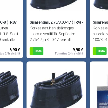
00-8 (TR87,
Sisärengas, 2.75/3.00-17 (TR4)
Sisäreng
uinen
Korkealaatuinen sisärengas
Korkeala
ilillä. Sopii
suoralla venttiilillä. Sopii esim.
suoralla ve
 renkaille.
2.75-17 ja 3.00-17 renkaille
100/80-1
(vastaa vanhoja
17, 110/9
6,90 €
9,90 €
Osta
Osta
tus
24h sisällä
Toimitus
24h sisällä