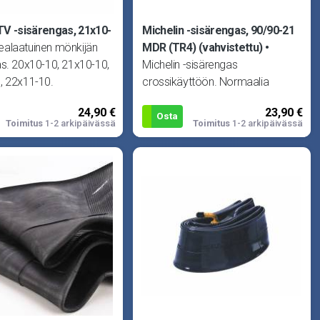
V -sisärengas, 21x10-
Michelin -sisärengas, 90/90-21
ealaatuinen mönkijän
MDR (TR4) (vahvistettu)
s. 20x10-10, 21x10-10,
Michelin -sisärengas
, 22x11-10.
crossikäyttöön. Normaalia
sisärengasta paksumpi rakenne
24,90 €
23,90 €
takaa pidemmän käyttöiän
Osta
Toimitus
1-2 arkipäivässä
Toimitus
1-2 arkipäivässä
vaativiss