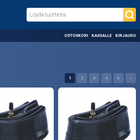
OSTOSKORI
KASSALLE
KIRJAUDU
1
2
3
4
5
»