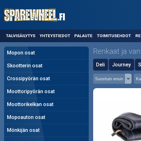
TALVISÄILYTYS
YHTEYSTIEDOT
PALAUTE
TOIMITUSEHDOT
RE
Renkaat ja van
Mopon osat
Deli
Journey
S
Skootterin osat
Crossipyörän osat
Moottoripyörän osat
Moottorikelkan osat
Mopoauton osat
Mönkijän osat