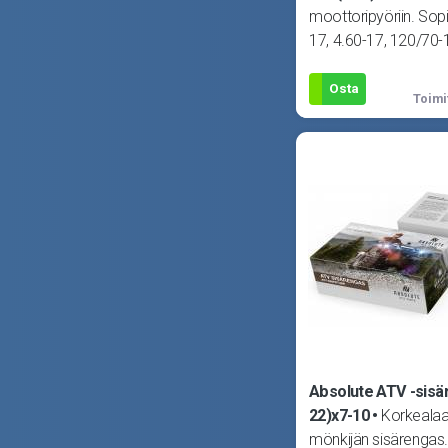
moottoripyöriin. Sopi
17, 4.60-17, 120/70-
17 ja 130/70-17 -renk
Osta
Toimi
Absolute ATV -sisär
22)x7-10
Korkealaa
mönkijän sisärengas.