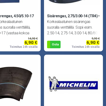
ärengas, 4.50/5.10-17
Sisärengas, 2.75/3.00-14 (TR4)
orkealaatuinen
Korkealaatuinen sisärengas
 suoralla venttiilillä,
suoralla venttiilillä. Sopii esim.
0-17 (vastaa kokoa
2.50-14, 2.75-14, 3.00-14, 80/80-
7, 140/80-17, 150/60-
14, 80/90-14
14,90 €
9,90 €
6,90 €
6,90 €
0/60
Osta
Toimitus
24h sisällä
Toimitus
24h sisällä