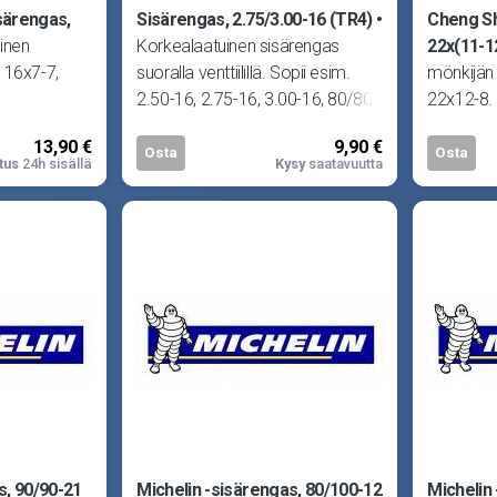
särengas,
Sisärengas, 2.75/3.00-16 (TR4)
Cheng Sh
inen
Korkealaatuinen sisärengas
22x(11-1
 16x7-7,
suoralla venttiilillä. Sopii esim.
mönkijän 
2.50-16, 2.75-16, 3.00-16, 80/80-
22x12-8.
16 ja 90/80-
13,90 €
9,90 €
Osta
Osta
tus
24h sisällä
Kysy
saatavuutta
s, 90/90-21
Michelin -sisärengas, 80/100-12
Michelin