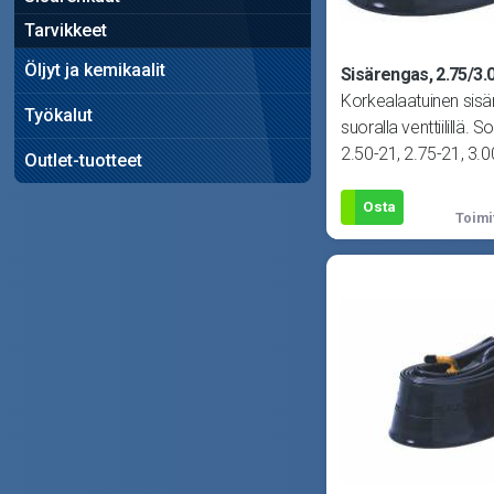
Tarvikkeet
Öljyt ja kemikaalit
Sisärengas, 2.75/3.
Korkealaatuinen sis
Työkalut
suoralla venttiilillä. S
2.50-21, 2.75-21, 3.0
Outlet-tuotteet
21, 80/100-2
Osta
Toimi