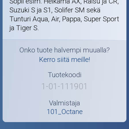
Sopii esim. Helkama AX, Raisu ja CR,
Suzuki S ja S1, Solifer SM sekä
Tunturi Aqua, Air, Pappa, Super Sport
ja Tiger S.
Onko tuote halvempi muualla?
Kerro siitä meille!
Tuotekoodi
1-01-111901
Valmistaja
101_Octane