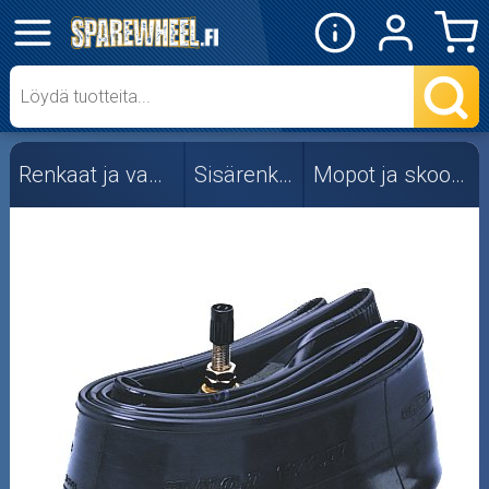
✕
Mopon osat
Skootterin osat
Renkaat ja vanteet
Sisärenkaat
Mopot ja skootterit
Crossipyörän osat
Moottoripyörän osat
Moottorikelkan osat
Mopoauton osat
Mönkijän osat