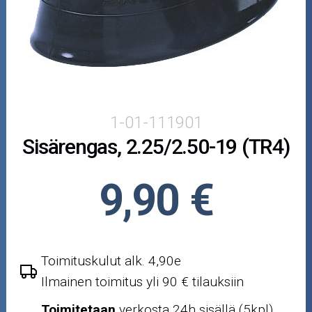
Puutarha ja metsä
Ajovarusteet
Nastarenkaat
Renkaat ja vanteet
1-01-111901
Sisärengas, 2.25/2.50-19 (TR4)
Öljyt ja kemikaalit
Työkalut
9,90 €
Outlet-tuotteet
Toimituskulut alk. 4,90e
Ilmainen toimitus yli 90 € tilauksiin
Toimitetaan
verkosta 24h sisällä (5kpl)