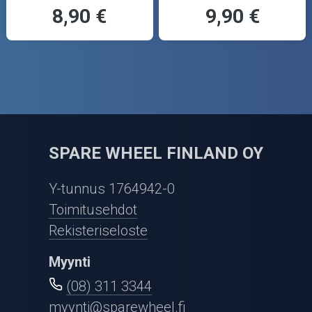
8,90 €
9,90 €
SPARE WHEEL FINLAND OY
Y-tunnus 1764942-0
Toimitusehdot
Rekisteriseloste
Myynti
(08) 311 3344
myynti@sparewheel.fi