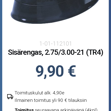
Puutarha ja metsä
Ajovarusteet
Nastarenkaat
Renkaat ja vanteet
1-01-112101
Sisärengas, 2.75/3.00-21 (TR4)
Öljyt ja kemikaalit
Työkalut
9,90 €
Outlet-tuotteet
Toimituskulut alk. 4,90e
Ilmainen toimitus yli 90 € tilauksiin
Toimitus
seuraavana arkipäivänä (4kpl)