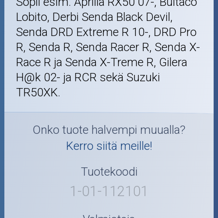
Sopii esim. Aprilia RX50 07-, Bultaco
Lobito, Derbi Senda Black Devil,
Senda DRD Extreme R 10-, DRD Pro
R, Senda R, Senda Racer R, Senda X-
Race R ja Senda X-Treme R, Gilera
H@k 02- ja RCR sekä Suzuki
TR50XK.
Onko tuote halvempi muualla?
Kerro siitä meille!
Tuotekoodi
1-01-112101