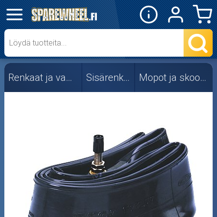
✕
Mopon osat
Skootterin osat
Renkaat ja vanteet
Sisärenkaat
Mopot ja skootterit
Crossipyörän osat
Moottoripyörän osat
Moottorikelkan osat
Mopoauton osat
Mönkijän osat