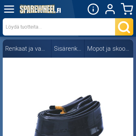
✕
Mopon osat
Skootterin osat
Renkaat ja vanteet
Sisärenkaat
Mopot ja skootterit
Crossipyörän osat
Moottoripyörän osat
Moottorikelkan osat
Mopoauton osat
Mönkijän osat