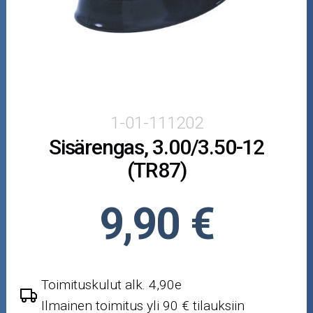
Puutarha ja metsä
Ajovarusteet
Nastarenkaat
Renkaat ja vanteet
1-01-111202
Sisärengas, 3.00/3.50-12
Öljyt ja kemikaalit
(TR87)
Työkalut
9,90 €
Outlet-tuotteet
Toimituskulut alk. 4,90e
Ilmainen toimitus yli 90 € tilauksiin