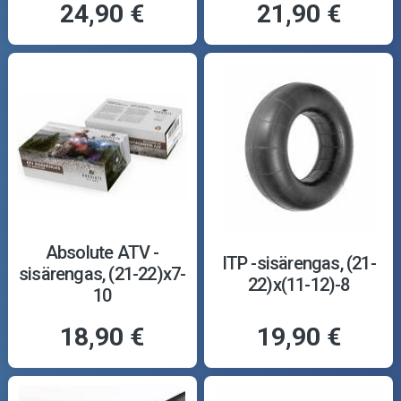
24,90 €
21,90 €
Absolute ATV -
ITP -sisärengas, (21-
sisärengas, (21-22)x7-
22)x(11-12)-8
10
18,90 €
19,90 €