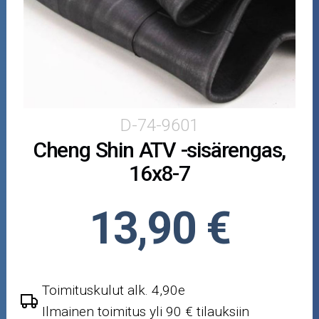
Puutarha ja metsä
Ajovarusteet
Nastarenkaat
Renkaat ja vanteet
D-74-9601
Cheng Shin ATV -sisärengas,
Öljyt ja kemikaalit
16x8-7
Työkalut
13,90 €
Outlet-tuotteet
Toimituskulut alk. 4,90e
Ilmainen toimitus yli 90 € tilauksiin