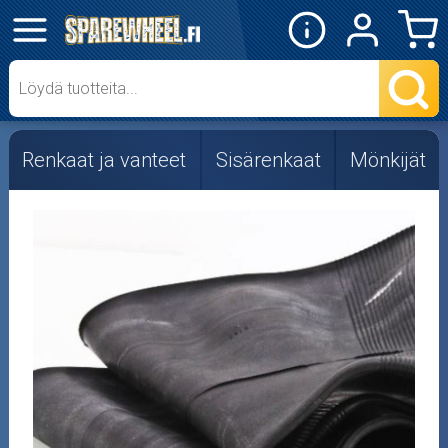
✕
Mopon osat
Skootterin osat
Renkaat ja vanteet
Sisärenkaat
Mönkijät
Crossipyörän osat
Moottoripyörän osat
Moottorikelkan osat
Mopoauton osat
Mönkijän osat