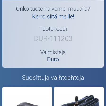
Onko tuote halvempi muualla?
Kerro siitä meille!
Tuotekoodi
DUR-111203
Valmistaja
Duro
Suosittuja vaihtoehtoja