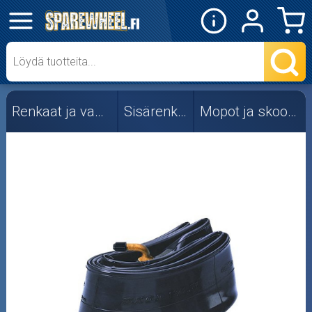
✕
Mopon osat
Skootterin osat
Renkaat ja vanteet
Sisärenkaat
Mopot ja skootterit
Crossipyörän osat
Moottoripyörän osat
Moottorikelkan osat
Mopoauton osat
Mönkijän osat