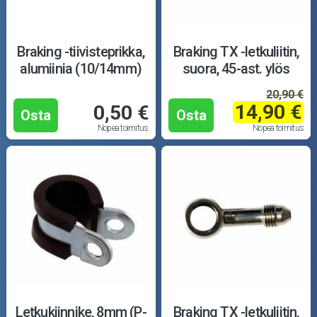
Mopoauton osat
Mönkijän osat
Braking -tiivisteprikka,
Braking TX -letkuliitin,
alumiinia (10/14mm)
suora, 45-ast. ylös
Puutarha ja metsä
20,90 €
14,90 €
0,50 €
Ajovarusteet
Osta
Osta
Nopea toimitus
Nopea toimitus
Nastarenkaat
Renkaat ja vanteet
Öljyt ja kemikaalit
Työkalut
Outlet-tuotteet
Letkukiinnike, 8mm (P-
Braking TX -letkuliitin,