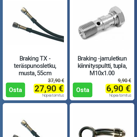
Braking TX -
Braking -jarruletkun
teräspunosletku,
kiinnityspultti, tupla,
musta, 55cm
M10x1.00
37,90 €
9,90 €
27,90 €
6,90 €
Osta
Osta
Nopea toimitus
Nopea toimitus