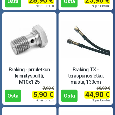
28,90 €
25,90 €
Osta
Osta
Nopea toimitus
Nopea toimitus
Braking -jarruletkun
Braking TX -
kiinnityspultti,
teräspunosletku,
M10x1.25
musta, 130cm
7,90 €
60,90 €
5,90 €
44,90 €
Osta
Osta
Nopea toimitus
Nopea toimitus