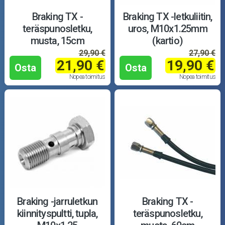
Braking TX -
Braking TX -letkuliitin,
teräspunosletku,
uros, M10x1.25mm
musta, 15cm
(kartio)
29,90 €
27,90 €
21,90 €
19,90 €
Osta
Osta
Nopea toimitus
Nopea toimitus
Braking -jarruletkun
Braking TX -
kiinnityspultti, tupla,
teräspunosletku,