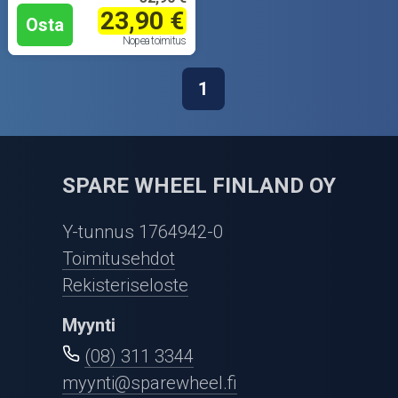
23,90 €
Osta
Nopea toimitus
1
SPARE WHEEL FINLAND OY
Y-tunnus 1764942-0
Toimitusehdot
Rekisteriseloste
Myynti
(08) 311 3344
myynti@sparewheel.fi