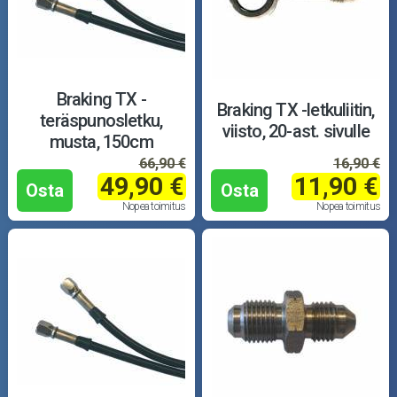
Braking TX -
Braking TX -letkuliitin,
teräspunosletku,
viisto, 20-ast. sivulle
musta, 150cm
66,90 €
16,90 €
49,90 €
11,90 €
Osta
Osta
Nopea toimitus
Nopea toimitus