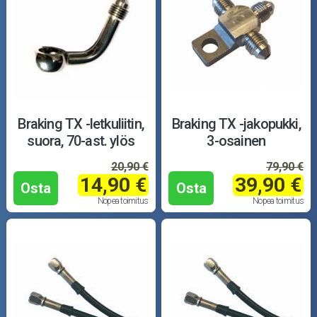
Braking TX -letkuliitin,
Braking TX -jakopukki,
suora, 70-ast. ylös
3-osainen
20,90 €
79,90 €
14,90 €
39,90 €
Osta
Osta
Nopea toimitus
Nopea toimitus