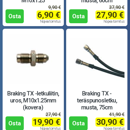
M10x1.25
musta, 60cm
9,90 €
37,90 €
6,90 €
27,90 €
Osta
Osta
Nopea toimitus
Nopea toimitus
Braking TX -letkuliitin,
Braking TX -
uros, M10x1.25mm
teräspunosletku,
(kovera)
musta, 75cm
27,90 €
41,90 €
19,90 €
30,90 €
Osta
Osta
Nopea toimitus
Nopea toimitus