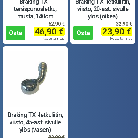
Braking TX -
Braking TX -letkuliitin,
teräspunosletku,
viisto, 20-ast. sivulle
musta, 140cm
ylös (oikea)
62,90 €
32,90 €
46,90 €
23,90 €
Osta
Osta
Nopea toimitus
Nopea toimitus
Braking TX -letkuliitin,
viisto, 45-ast. sivulle
ylös (vasen)
32,90 €