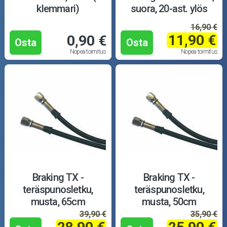
klemmari)
suora, 20-ast. ylös
16,90 €
11,90 €
0,90 €
Osta
Osta
Nopea toimitus
Nopea toimitus
Braking TX -
Braking TX -
teräspunosletku,
teräspunosletku,
musta, 65cm
musta, 50cm
39,90 €
35,90 €