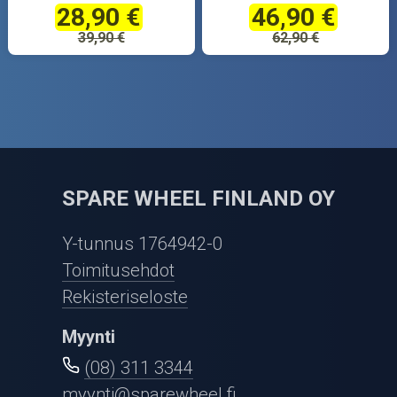
28,90 €
46,90 €
39,90 €
62,90 €
SPARE WHEEL FINLAND OY
Y-tunnus 1764942-0
Toimitusehdot
Rekisteriseloste
Myynti
(08) 311 3344
myynti@sparewheel.fi