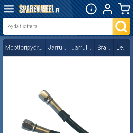
✕
Mopon osat
Skootterin osat
Moottoripyörän osat
Jarruosat
Jarruletkut
Braking
Letkut
Crossipyörän osat
Moottoripyörän osat
Letkut
Liittimet
Moottorikelkan osat