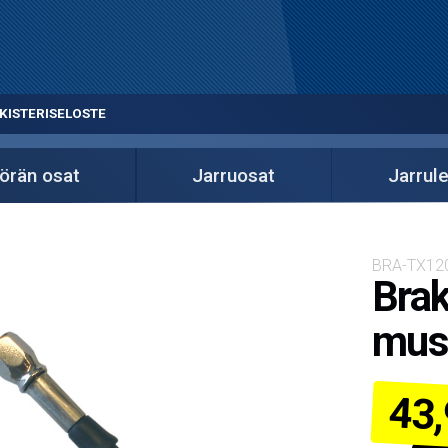
KISTERISELOSTE
örän osat
Jarruosat
Jarrul
BRA-TX12
Brak
mus
43,