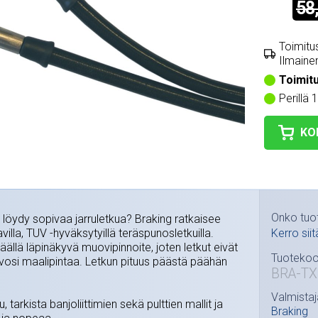
58
Toimitus
Ilmainen
Toimit
Perillä 
KO
Onko tuo
 löydy sopivaa jarruletkua? Braking ratkaisee
illa, TUV -hyväksytyillä teräspunosletkuilla.
Kerro siit
llä läpinäkyvä muovipinnoite, joten letkut eivät
Tuotekoo
osi maalipintaa. Letkun pituus päästä päähän
BRA-TX
Valmistaj
, tarkista banjoliittimien sekä pulttien mallit ja
Braking