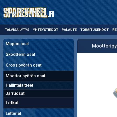
TALVISÄILYTYS
YHTEYSTIEDOT
PALAUTE
TOIMITUSEHDOT
RE
Mopon osat
Moottoripy
Skootterin osat
Crossipyörän osat
Moottoripyörän osat
Hallintalaitteet
Jarruosat
Letkut
Liittimet