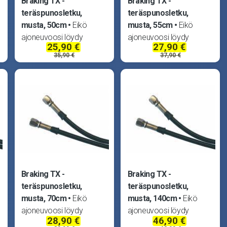
Braking TX -
Braking TX -
teräspunosletku,
teräspunosletku,
musta, 50cm
Eikö
musta, 55cm
Eikö
ajoneuvoosi löydy
ajoneuvoosi löydy
25,90 €
27,90 €
sopivaa jarruletkua?
sopivaa jarruletkua?
35,90 €
37,90 €
Braking ratkaisee
Braking ratkaisee
ongelmasi koottavilla,
ongelmasi koottavilla,
TUV -hyväksytyillä
TUV -hyväksytyillä
teräspunosletkuilla.
teräspunosletkuilla.
Teräspunoksen päällä
Teräspunoksen päällä
,
läpinäkyvä muovipinnoite,
läpinäkyvä muovipinnoite,
joten letkut
joten letkut
Braking TX -
Braking TX -
teräspunosletku,
teräspunosletku,
musta, 70cm
Eikö
musta, 140cm
Eikö
ajoneuvoosi löydy
ajoneuvoosi löydy
28,90 €
46,90 €
sopivaa jarruletkua?
sopivaa jarruletkua?