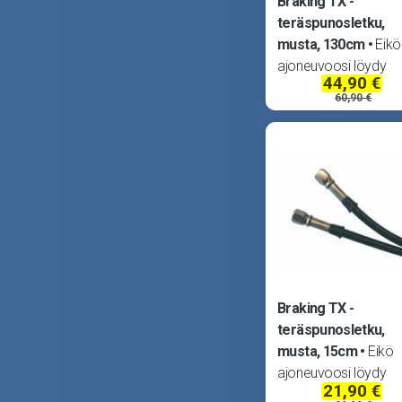
Braking TX -
teräspunosletku,
musta, 130cm
Eikö
ajoneuvoosi löydy
44,90 €
sopivaa jarruletkua?
60,90 €
Braking ratkaisee
ongelmasi koottavilla
TUV -hyväksytyillä
teräspunosletkuilla.
Teräspunoksen pääll
läpinäkyvä muovipinn
joten letkut
Braking TX -
teräspunosletku,
musta, 15cm
Eikö
ajoneuvoosi löydy
21,90 €
sopivaa jarruletkua?