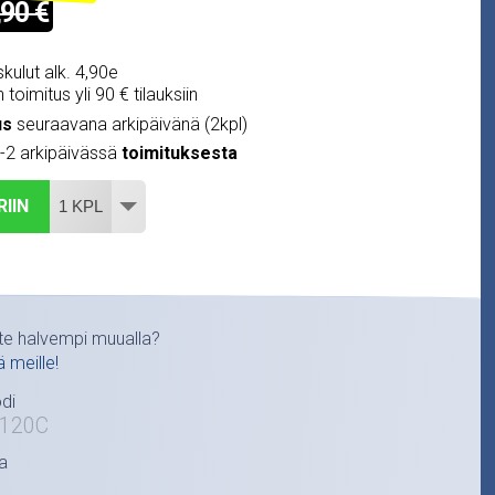
,90 €
kulut alk. 4,90e
 toimitus yli 90 € tilauksiin
us
seuraavana arkipäivänä (2kpl)
1-2 arkipäivässä
toimituksesta
RIIN
te halvempi muualla?
ä meille!
di
120C
a