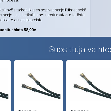
 ja nopeaa.
säksi myös tarkoitukseen sopivat banjoliittimet sekä
 banjopultit. Letkuliittimet ruostumatonta terästä.
ea kierre ennen tilaamista.
uositushinta 58,90e
Suosittuja vaihto