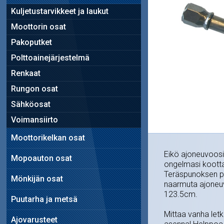
Kuljetustarvikkeet ja laukut
Moottorin osat
Pakoputket
Polttoainejärjestelmä
Renkaat
Rungon osat
Sähköosat
Voimansiirto
Moottorikelkan osat
Eikö ajoneuvoosi
Mopoauton osat
ongelmasi koottav
Teräspunoksen pää
Mönkijän osat
naarmuta ajoneuv
123.5cm.
Puutarha ja metsä
Mittaa vanha letku
Ajovarusteet