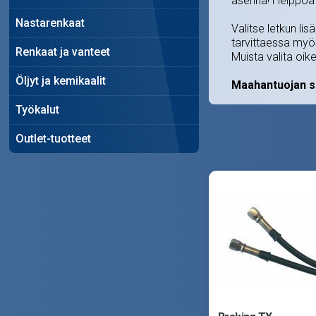
asenna! Helppoa
Nastarenkaat
Valitse letkun li
tarvittaessa myös
Renkaat ja vanteet
Muista valita oik
Öljyt ja kemikaalit
Maahantuojan s
Työkalut
Outlet-tuotteet