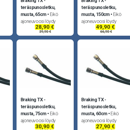
Braking TX -
Braking TX -
teräspunosletku,
teräspunosletku,
musta, 65cm
Eikö
musta, 150cm
Eikö
ajoneuvoosi löydy
ajoneuvoosi löydy
28,90 €
49,90 €
sopivaa jarruletkua?
sopivaa jarruletkua?
39,90 €
66,90 €
Braking ratkaisee
Braking ratkaisee
,
ongelmasi koottavilla,
ongelmasi koottavilla,
TUV -hyväksytyillä
TUV -hyväksytyillä
teräspunosletkuilla.
teräspunosletkuilla.
ä
Teräspunoksen päällä
Teräspunoksen päällä
oite,
läpinäkyvä muovipinnoite,
läpinäkyvä muovipinnoite
joten letkut
joten letkut
Braking TX -
Braking TX -
teräspunosletku,
teräspunosletku,
musta, 75cm
Eikö
musta, 60cm
Eikö
ajoneuvoosi löydy
ajoneuvoosi löydy
30,90 €
27,90 €
sopivaa jarruletkua?
sopivaa jarruletkua?