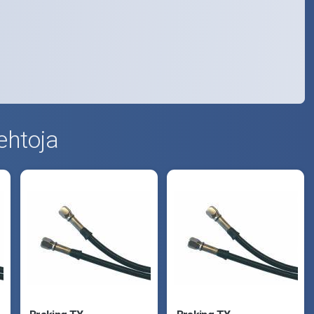
ehtoja