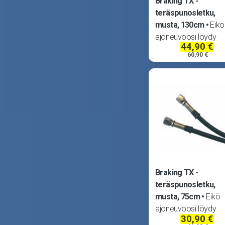
Braking TX -
teräspunosletku,
musta, 130cm
Eikö
ajoneuvoosi löydy
44,90 €
sopivaa jarruletkua?
60,90 €
Braking ratkaisee
ongelmasi koottavilla
TUV -hyväksytyillä
teräspunosletkuilla.
Teräspunoksen pääll
läpinäkyvä muovipinn
joten letkut
Braking TX -
teräspunosletku,
musta, 75cm
Eikö
ajoneuvoosi löydy
30,90 €
sopivaa jarruletkua?