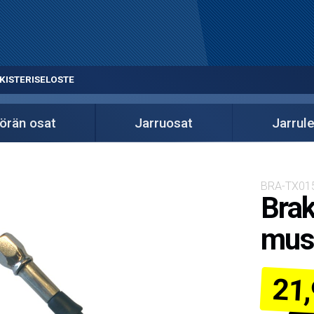
KISTERISELOSTE
örän osat
Jarruosat
Jarrul
BRA-TX01
Brak
mus
21,