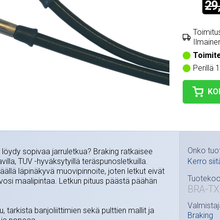
29
Toimitus
Ilmainen
Toimit
Perillä 
KO
Onko tuo
 löydy sopivaa jarruletkua? Braking ratkaisee
illa, TUV -hyväksytyillä teräspunosletkuilla.
Kerro siit
llä läpinäkyvä muovipinnoite, joten letkut eivät
Tuotekoo
osi maalipintaa. Letkun pituus päästä päähän
BRA-TX
Valmistaj
, tarkista banjoliittimien sekä pulttien mallit ja
Braking