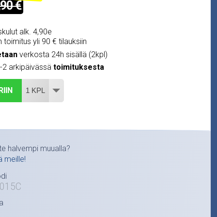
,90 €
kulut alk. 4,90e
 toimitus yli 90 € tilauksiin
etaan
verkosta 24h sisällä (2kpl)
1-2 arkipäivässä
toimituksesta
RIIN
te halvempi muualla?
ä meille!
di
015C
a