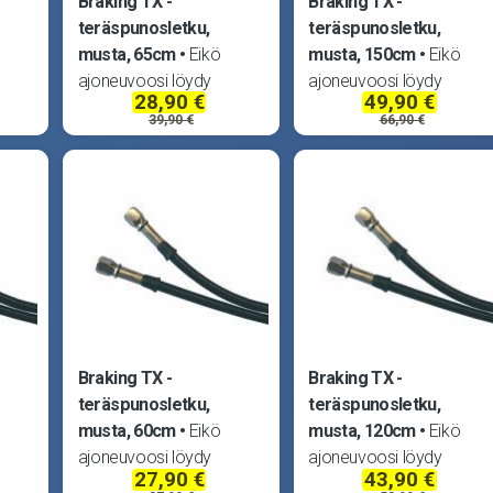
Braking TX -
Braking TX -
teräspunosletku,
teräspunosletku,
musta, 65cm
Eikö
musta, 150cm
Eikö
ajoneuvoosi löydy
ajoneuvoosi löydy
28,90 €
49,90 €
sopivaa jarruletkua?
sopivaa jarruletkua?
39,90 €
66,90 €
Braking ratkaisee
Braking ratkaisee
,
ongelmasi koottavilla,
ongelmasi koottavilla,
TUV -hyväksytyillä
TUV -hyväksytyillä
teräspunosletkuilla.
teräspunosletkuilla.
ä
Teräspunoksen päällä
Teräspunoksen päällä
oite,
läpinäkyvä muovipinnoite,
läpinäkyvä muovipinnoite
joten letkut
joten letkut
Braking TX -
Braking TX -
teräspunosletku,
teräspunosletku,
musta, 60cm
Eikö
musta, 120cm
Eikö
ajoneuvoosi löydy
ajoneuvoosi löydy
27,90 €
43,90 €
sopivaa jarruletkua?
sopivaa jarruletkua?