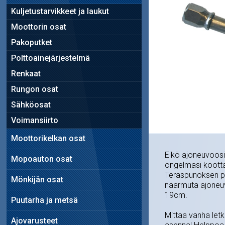
Kuljetustarvikkeet ja laukut
Moottorin osat
Pakoputket
Polttoainejärjestelmä
Renkaat
Rungon osat
Sähköosat
Voimansiirto
Moottorikelkan osat
Eikö ajoneuvoosi
Mopoauton osat
ongelmasi koottav
Teräspunoksen pää
Mönkijän osat
naarmuta ajoneuv
19cm.
Puutarha ja metsä
Mittaa vanha letku
Ajovarusteet