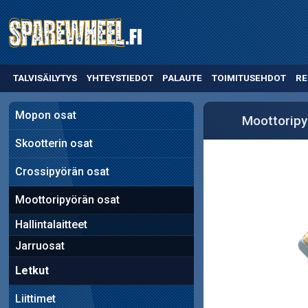
TALVISÄILYTYS
YHTEYSTIEDOT
PALAUTE
TOIMITUSEHDOT
RE
Mopon osat
Moottoripy
Skootterin osat
Crossipyörän osat
Moottoripyörän osat
Hallintalaitteet
Jarruosat
Letkut
Liittimet