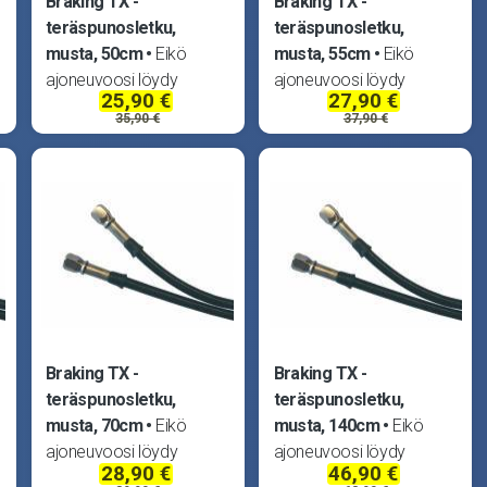
Braking TX -
Braking TX -
teräspunosletku,
teräspunosletku,
musta, 50cm
Eikö
musta, 55cm
Eikö
ajoneuvoosi löydy
ajoneuvoosi löydy
25,90 €
27,90 €
sopivaa jarruletkua?
sopivaa jarruletkua?
35,90 €
37,90 €
Braking ratkaisee
Braking ratkaisee
ongelmasi koottavilla,
ongelmasi koottavilla,
TUV -hyväksytyillä
TUV -hyväksytyillä
teräspunosletkuilla.
teräspunosletkuilla.
Teräspunoksen päällä
Teräspunoksen päällä
,
läpinäkyvä muovipinnoite,
läpinäkyvä muovipinnoite,
joten letkut
joten letkut
Braking TX -
Braking TX -
teräspunosletku,
teräspunosletku,
musta, 70cm
Eikö
musta, 140cm
Eikö
ajoneuvoosi löydy
ajoneuvoosi löydy
28,90 €
46,90 €
sopivaa jarruletkua?
sopivaa jarruletkua?