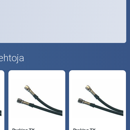
ehtoja