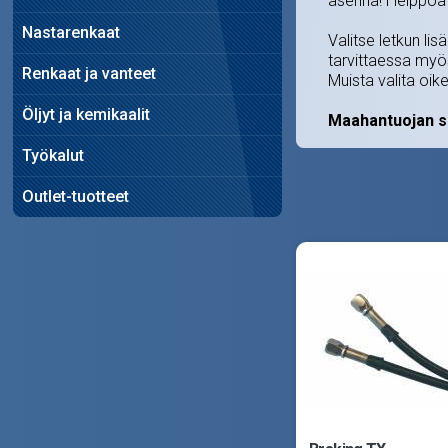
asenna! Helppoa
Nastarenkaat
Valitse letkun li
tarvittaessa myös
Renkaat ja vanteet
Muista valita oik
Öljyt ja kemikaalit
Maahantuojan s
Työkalut
Outlet-tuotteet