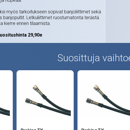
 ja nopeaa.
säksi myös tarkoitukseen sopivat banjoliittimet sekä
 banjopultit. Letkuliittimet ruostumatonta terästä.
ea kierre ennen tilaamista.
uositushinta 29,90e
Suosittuja vaihto