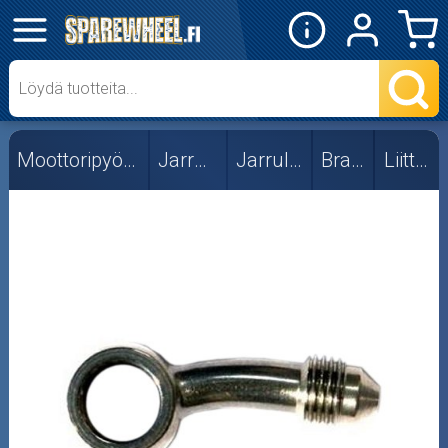
✕
Mopon osat
Skootterin osat
Moottoripyörän osat
Jarruosat
Jarruletkut
Braking
Liittimet
Crossipyörän osat
Moottoripyörän osat
Letkut
Liittimet
Moottorikelkan osat