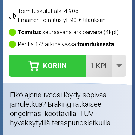
Toimituskulut alk. 4,90e
Ilmainen toimitus yli 90 € tilauksiin
Toimitus
seuraavana arkipäivänä (4kpl)
Perillä 1-2 arkipäivässä
toimituksesta
KORIIN
Eikö ajoneuvoosi löydy sopivaa
jarruletkua? Braking ratkaisee
ongelmasi koottavilla, TUV -
hyväksytyillä teräspunosletkuilla.