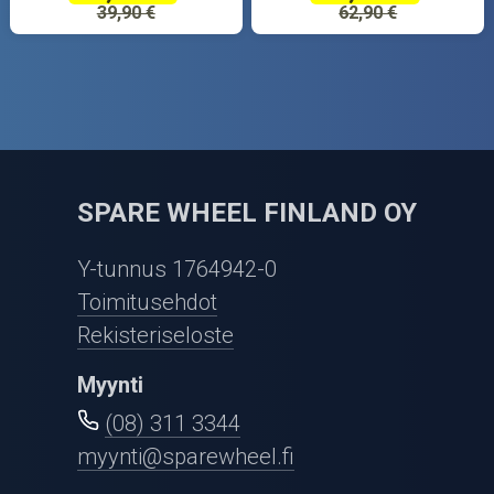
39,90 €
62,90 €
SPARE WHEEL FINLAND OY
Y-tunnus 1764942-0
Toimitusehdot
Rekisteriseloste
Myynti
(08) 311 3344
myynti@sparewheel.fi