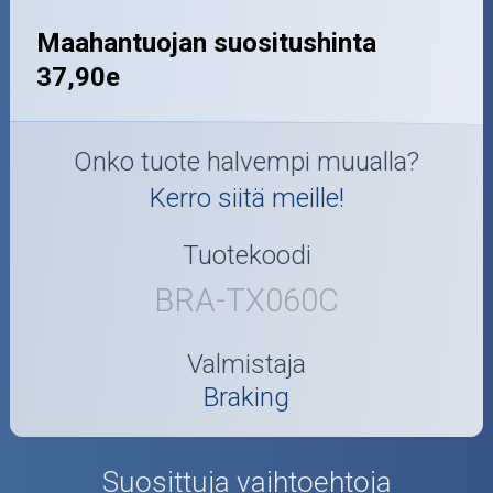
Maahantuojan suositushinta
37,90e
Onko tuote halvempi muualla?
Kerro siitä meille!
Tuotekoodi
BRA-TX060C
Valmistaja
Braking
Suosittuja vaihtoehtoja