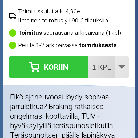
Toimituskulut alk. 4,90e
Ilmainen toimitus yli 90 € tilauksiin
Toimitus
seuraavana arkipäivänä (1kpl)
Perillä 1-2 arkipäivässä
toimituksesta
KORIIN
Eikö ajoneuvoosi löydy sopivaa
jarruletkua? Braking ratkaisee
ongelmasi koottavilla, TUV -
hyväksytyillä teräspunosletkuilla.
Teräspunoksen päällä läpinäkyvä