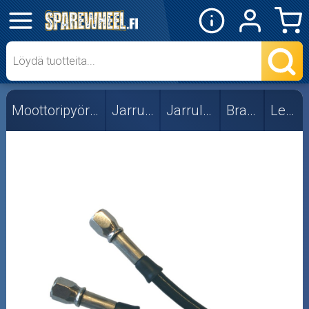
✕
Mopon osat
Skootterin osat
Moottoripyörän osat
Jarruosat
Jarruletkut
Braking
Letkut
Crossipyörän osat
Moottoripyörän osat
Letkut
Liittimet
Moottorikelkan osat