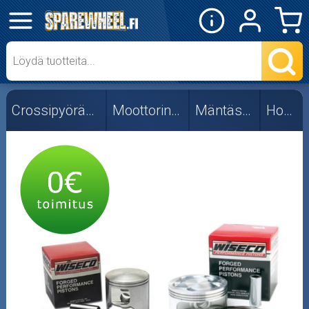
✕
Mopon osat
Skootterin osat
Crossipyörän osat
Moottorin osat
Mäntäsarjat
Honda
Crossipyörän osat
Moottoripyörän osat
Moottorikelkan osat
Mopoauton osat
Mönkijän osat