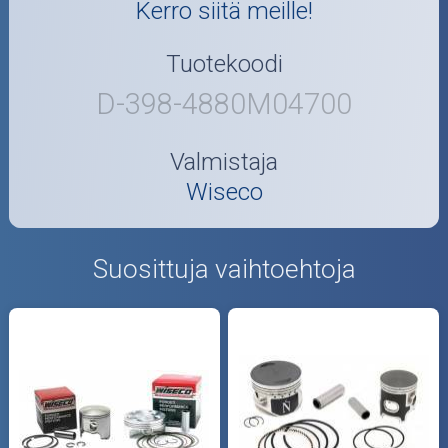
Kerro siitä meille!
Tuotekoodi
D-398-4880M04700
Valmistaja
Wiseco
Suosittuja vaihtoehtoja