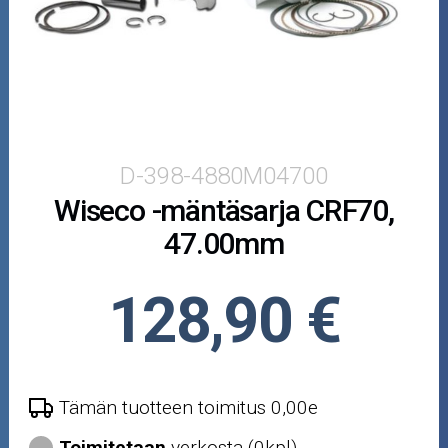
Puutarha ja metsä
Ajovarusteet
Nastarenkaat
Renkaat ja vanteet
D-398-4880M04700
Wiseco -mäntäsarja CRF70,
Öljyt ja kemikaalit
47.00mm
Työkalut
128,90 €
Outlet-tuotteet
Tämän tuotteen toimitus 0,00e
Toimitetaan
verkosta (0kpl)