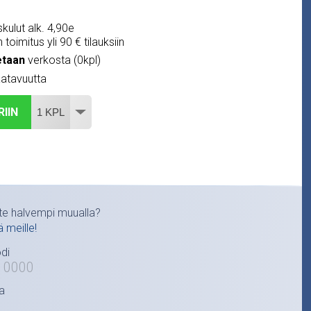
kulut alk. 4,90e
 toimitus yli 90 € tilauksiin
etaan
verkosta (0kpl)
atavuutta
RIIN
te halvempi muualla?
ä meille!
di
10000
a