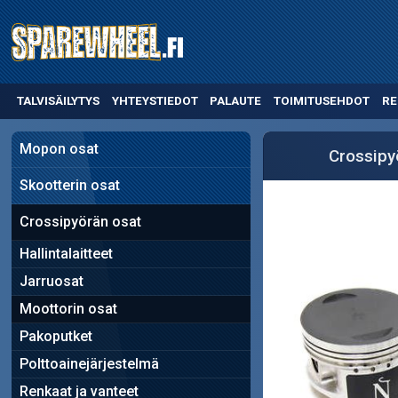
TALVISÄILYTYS
YHTEYSTIEDOT
PALAUTE
TOIMITUSEHDOT
RE
Mopon osat
Crossipy
Skootterin osat
Crossipyörän osat
Hallintalaitteet
Jarruosat
Moottorin osat
Pakoputket
Polttoainejärjestelmä
Renkaat ja vanteet