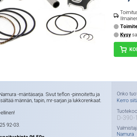
Toimitus
Ilmainen
Toimit
Kysy
sa
KO
Onko tuo
amura -mäntäsarja. Sivut teflon -pinnoitettu ja
Sisältää männän, tapin, mr-sarjan ja lukkorenkaat.
Kerro siit
Tuotekoo
ellinen!
D-390-
25 92-03.
Valmistaj
Namura