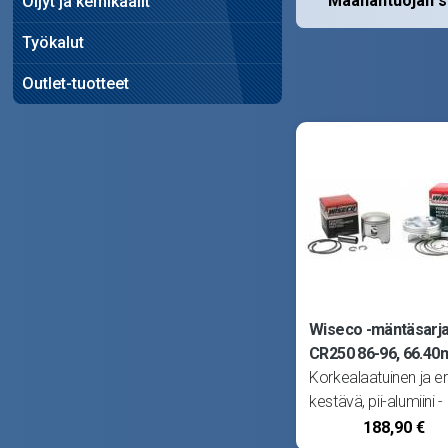
Maahantuojan s
Öljyt ja kemikaalit
Työkalut
Outlet-tuotteet
Wiseco -mäntäsarj
CR250 86-96, 66.4
Korkealaatuinen ja eri
kestävä, pii-alumiini -
seoksesta valmistet
188,90 €