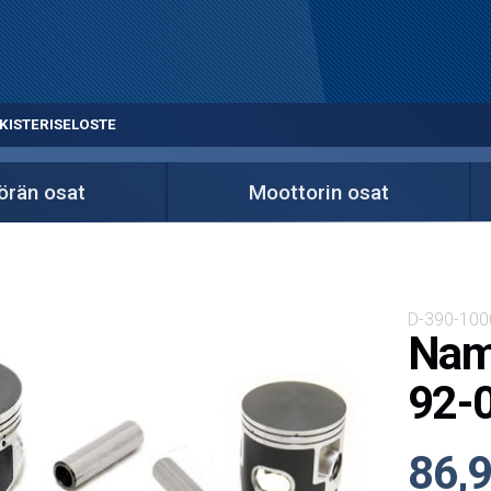
KISTERISELOSTE
örän osat
Moottorin osat
D-390-100
Nam
92-
86,9