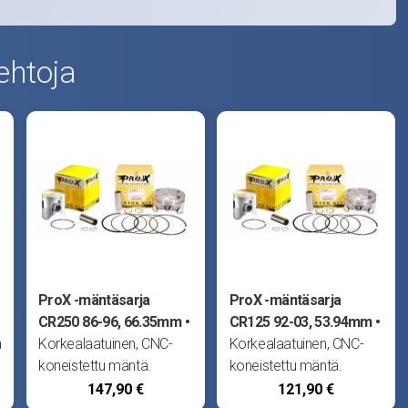
ehtoja
ProX -mäntäsarja
ProX -mäntäsarja
CR250 86-96, 66.35mm
CR125 92-03, 53.94mm
n
Korkealaatuinen, CNC-
Korkealaatuinen, CNC-
koneistettu mäntä.
koneistettu mäntä.
Ykkösvaihtoehto
Ykkösvaihtoehto
147,90 €
121,90 €