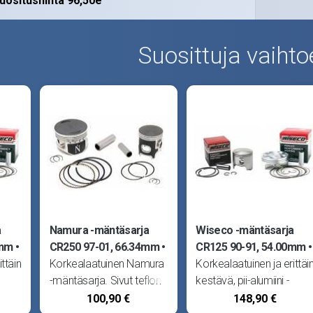
uositushinta 96,50e
Suosittuja vaihto
a
Namura -mäntäsarja
Wiseco -mäntäsarja
0mm
CR250 97-01, 66.34mm
CR125 90-91, 54.00mm
ttäin
Korkealaatuinen Namura
Korkealaatuinen ja erittäi
-mäntäsarja. Sivut teflon -
kestävä, pii-alumiini -
tu
pinnoitettu ja laki
seoksesta valmistettu
100,90 €
148,90 €