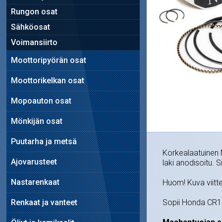
Rungon osat
Sähköosat
Voimansiirto
Moottoripyörän osat
Moottorikelkan osat
Mopoauton osat
Mönkijän osat
Puutarha ja metsä
Korkealaatuinen N
Ajovarusteet
laki anodisoitu. 
Nastarenkaat
Huom! Kuva viitte
Renkaat ja vanteet
Sopii Honda CR1