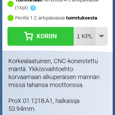
(1kpl)
?
Perillä 1-2 arkipäivässä
toimituksesta
KORIIN
Korkealaatuinen, CNC-koneistettu
mäntä. Ykkösvaihtoehto
korvaamaan alkuperäisen männän
missä tahansa moottorissa.
ProX 01.1218.A1, halkaisija
53.94mm.