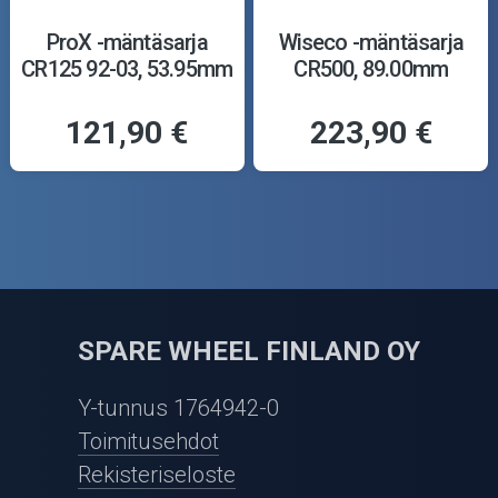
ProX -mäntäsarja
Wiseco -mäntäsarja
CR125 92-03, 53.95mm
CR500, 89.00mm
121,90 €
223,90 €
SPARE WHEEL FINLAND OY
Y-tunnus 1764942-0
Toimitusehdot
Rekisteriseloste