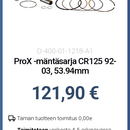
Puutarha ja metsä
Ajovarusteet
Nastarenkaat
Renkaat ja vanteet
D-400-01-1218-A1
ProX -mäntäsarja CR125 92-
Öljyt ja kemikaalit
03, 53.94mm
Työkalut
121,90 €
Outlet-tuotteet
Tämän tuotteen toimitus 0,00e
Toimitetaan
verkosta 4-5 arkipäivässä