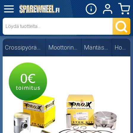
✕
Mopon osat
Skootterin osat
Crossipyörän osat
Moottorin osat
Mäntäsarjat
Honda
Crossipyörän osat
Moottoripyörän osat
Moottorikelkan osat
Mopoauton osat
Mönkijän osat