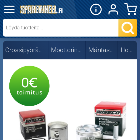
✕
Mopon osat
Skootterin osat
Crossipyörän osat
Moottorin osat
Mäntäsarjat
Honda
Crossipyörän osat
Moottoripyörän osat
Moottorikelkan osat
Mopoauton osat
Mönkijän osat