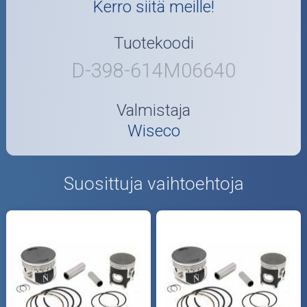
Kerro siitä meille!
Tuotekoodi
D-398-614M06640
Valmistaja
Wiseco
Suosittuja vaihtoehtoja