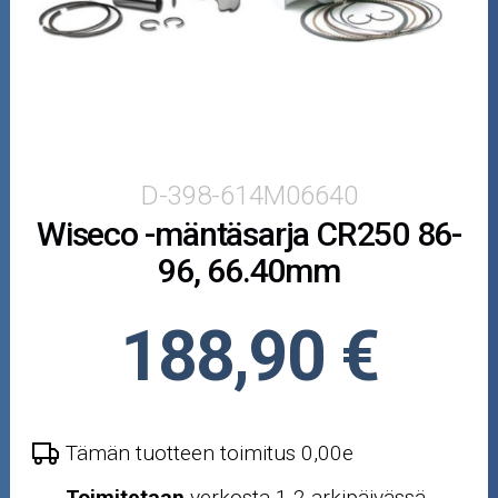
Puutarha ja metsä
Ajovarusteet
Nastarenkaat
Renkaat ja vanteet
D-398-614M06640
Wiseco -mäntäsarja CR250 86-
Öljyt ja kemikaalit
96, 66.40mm
Työkalut
188,90 €
Outlet-tuotteet
Tämän tuotteen toimitus 0,00e
Toimitetaan
verkosta 1-2 arkipäivässä