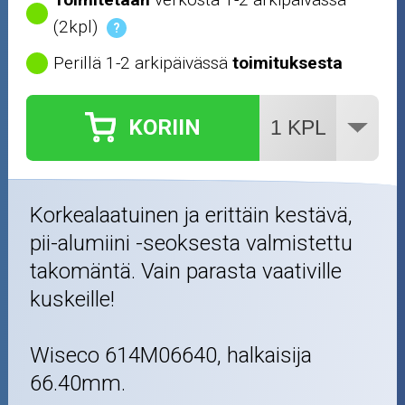
(2kpl)
?
Perillä 1-2 arkipäivässä
toimituksesta
KORIIN
Korkealaatuinen ja erittäin kestävä,
pii-alumiini -seoksesta valmistettu
takomäntä. Vain parasta vaativille
kuskeille!
Wiseco 614M06640, halkaisija
66.40mm.