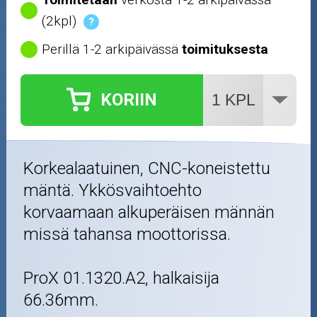
(2kpl)
?
Perillä 1-2 arkipäivässä
toimituksesta
KORIIN
Korkealaatuinen, CNC-koneistettu
mäntä. Ykkösvaihtoehto
korvaamaan alkuperäisen männän
missä tahansa moottorissa.
ProX 01.1320.A2, halkaisija
66.36mm.