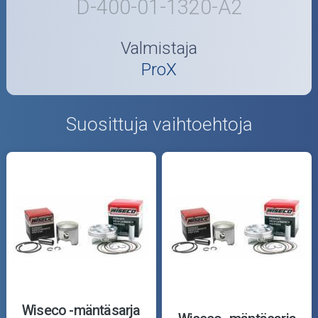
D-400-01-1320-A2
Valmistaja
ProX
Suosittuja vaihtoehtoja
Wiseco -mäntäsarja