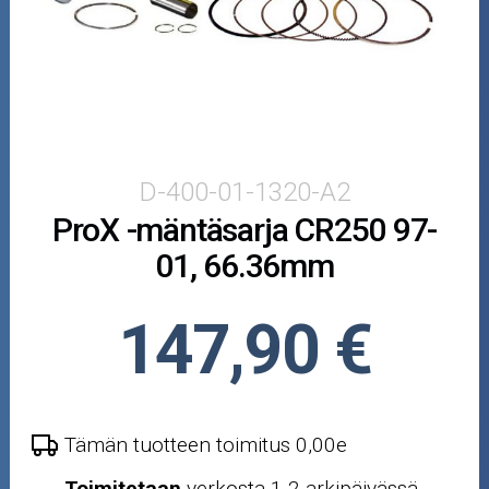
Puutarha ja metsä
Ajovarusteet
Nastarenkaat
Renkaat ja vanteet
D-400-01-1320-A2
ProX -mäntäsarja CR250 97-
Öljyt ja kemikaalit
01, 66.36mm
Työkalut
147,90 €
Outlet-tuotteet
Tämän tuotteen toimitus 0,00e
Toimitetaan
verkosta 1-2 arkipäivässä