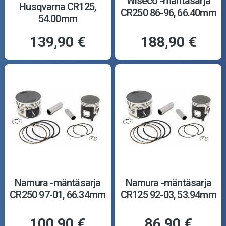
Wiseco -mäntäsarja
Husqvarna CR125,
CR250 86-96, 66.40mm
54.00mm
139,90 €
188,90 €
Namura -mäntäsarja
Namura -mäntäsarja
CR250 97-01, 66.34mm
CR125 92-03, 53.94mm
100,90 €
86,90 €