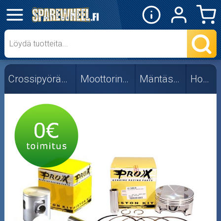
✕
Mopon osat
Skootterin osat
Crossipyörän osat
Moottorin osat
Mäntäsarjat
Honda
Crossipyörän osat
Moottoripyörän osat
Moottorikelkan osat
Mopoauton osat
Mönkijän osat