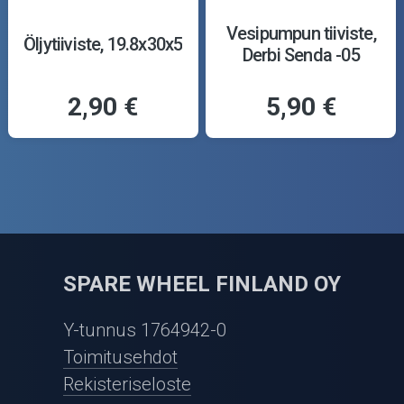
Vesipumpun tiiviste,
Öljytiiviste, 19.8x30x5
Derbi Senda -05
2,90 €
5,90 €
SPARE WHEEL FINLAND OY
Y-tunnus 1764942-0
Toimitusehdot
Rekisteriseloste