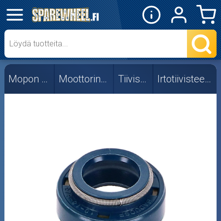
✕
Mopon osat
Skootterin osat
Mopon osat
Moottorin osat
Tiivisteet
Irtotiivisteet, öljy
Crossipyörän osat
Moottoripyörän osat
Moottorikelkan osat
Mopoauton osat
Mönkijän osat