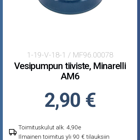
Puutarha ja metsä
Ajovarusteet
Nastarenkaat
Renkaat ja vanteet
1-19-V-18-1 / MF96.00078
Vesipumpun tiiviste, Minarelli
Öljyt ja kemikaalit
AM6
Työkalut
2,90 €
Outlet-tuotteet
Toimituskulut alk. 4,90e
Ilmainen toimitus yli 90 € tilauksiin