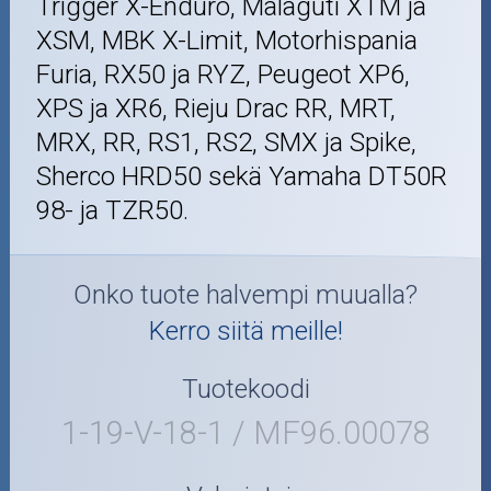
Trigger X-Enduro, Malaguti XTM ja
XSM, MBK X-Limit, Motorhispania
Furia, RX50 ja RYZ, Peugeot XP6,
XPS ja XR6, Rieju Drac RR, MRT,
MRX, RR, RS1, RS2, SMX ja Spike,
Sherco HRD50 sekä Yamaha DT50R
98- ja TZR50.
Onko tuote halvempi muualla?
Kerro siitä meille!
Tuotekoodi
1-19-V-18-1 / MF96.00078