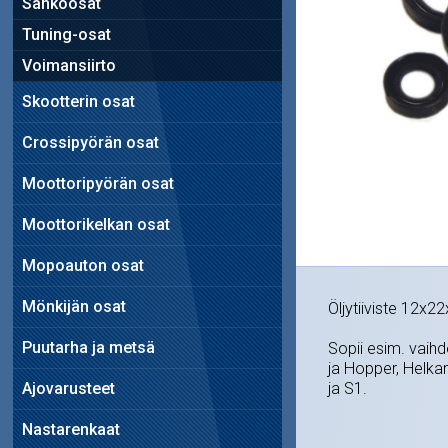
Sähköosat
Tuning-osat
Voimansiirto
Skootterin osat
Crossipyörän osat
Moottoripyörän osat
Moottorikelkan osat
Mopoauton osat
Mönkijän osat
Öljytiiviste 12x
Puutarha ja metsä
Sopii esim. vaihde
ja Hopper, Helka
Ajovarusteet
ja S1.
Nastarenkaat