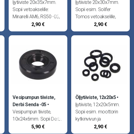
ljytiiviste 20x35x7mm.
ljytiiviste 20x30x7mm.
Sopii vetoakselille:
Sopii esim. Solifer
Minarelli AM6, RS50 -05,
Tomos vetoakselille,
RX50 -05 ja MX50 -05,
Peugeot pystysylinteriset
2,90 €
2,90 €
Beta RK6 ja RR, CH WSM
kampiakselille
Racing ja WXE Racing,
variaattorin puolelle sekä
Generic Trigger
Peugeot
vaakasylinteriset
kampiakselille molemmin
puolin.
Vesipumpun tiiviste,
Öljytiiviste, 12x20x5
Derbi Senda -05
ljytiiviste, 12x20x5mm.
Vesipumpun tiiviste,
Sopii esim. moottorin
10x24x6mm. Sopii Derbi
kytkinvivun ja
Senda R -99, Senda
vaihdeakselin tiivisteiksi:
5,90 €
2,90 €
R/SM 00-05, Senda
Aprilia RS50 06-, RX50