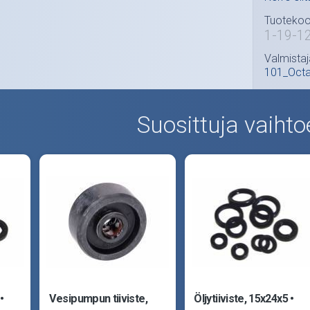
Tuotekoo
1-19-1
Valmistaj
101_Oct
Suosittuja vaihto
Vesipumpun tiiviste,
Öljytiiviste, 15x24x5