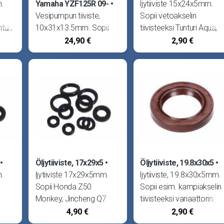
m.
Yamaha YZF125R 09-
ljytiiviste 15x24x5mm.
Vesipumpun tiiviste,
Sopii vetoakselin
turi
10x31x13.5mm. Sopii
tiivisteeksi Tunturi Aqua,
per
Minarelli 125cc, Beta RR
Air ja Hopper, Sopii
24,90 €
2,90 €
i
125, Fantic Caballero
käynnistinakselin
le
125, HM CRE125,
tiivisteeksi Helkama
os.
CRM125 ja CSF125,
Raisu ja AX. Sopii
Husqvarna SMR125,
kytkimen käyttöakselin
:
SMS4 ja TE125, MBK
tiivisteeksi Minarelli
Cityliner
Öljytiiviste, 17x29x5
Öljytiiviste, 19.8x30x5
m.
ljytiiviste 17x29x5mm.
ljytiiviste, 19.8x30x5mm.
Sopii Honda Z50
Sopii esim. kampiakselin
Monkey, Jincheng Q7
tiivisteeksi variaattorin
Tomos
sekä Skyteam Monkey
puolelle kiinalaiset 4T -
4,90 €
2,90 €
vetoakselin tiivisteeksi.
skootterit, esim. Fude 4T.