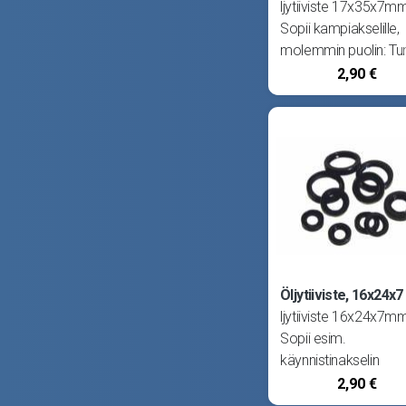
ljytiiviste 17x35x7m
Sopii kampiakselille,
molemmin puolin: Tun
Aqua, Air, Hopper, Su
2,90 €
Sport ja Pappa. Sopi
kampiakselille, oikeal
puolelle: Solifer Tom
Sopii kampiakselille,
vasemmalle puolelle
Minarelli
Öljytiiviste, 16x24x7
ljytiiviste 16x24x7m
Sopii esim.
käynnistinakselin
tiivisteeksi Solifer 
2,90 €
sekä Tunturi (Puch).