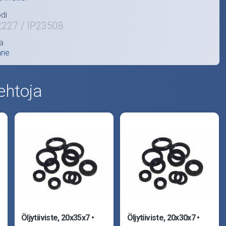
di
2227 / IP23508
a
ane
ehtoja
Öljytiiviste, 20x35x7
Öljytiiviste, 20x30x7