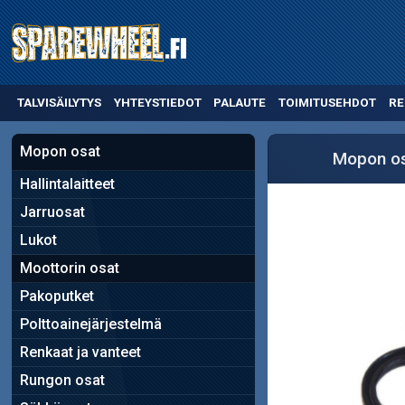
TALVISÄILYTYS
YHTEYSTIEDOT
PALAUTE
TOIMITUSEHDOT
RE
Mopon osat
Mopon o
Hallintalaitteet
Jarruosat
Lukot
Moottorin osat
Pakoputket
Polttoainejärjestelmä
Renkaat ja vanteet
Rungon osat