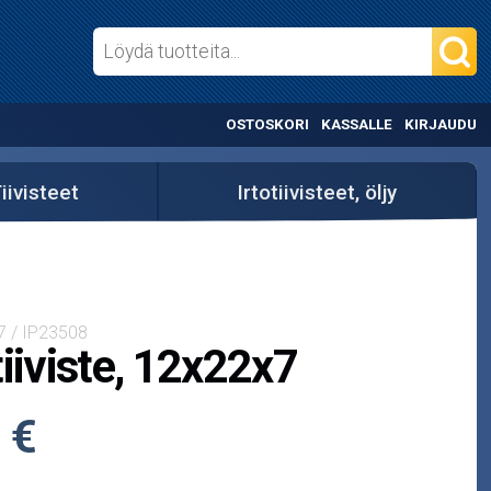
OSTOSKORI
KASSALLE
KIRJAUDU
iivisteet
Irtotiivisteet, öljy
7 / IP23508
tiiviste, 12x22x7
 €