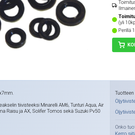
Toimitus
Ilmainen
Toimit
(yli 10k
Perillä 
KO
22x7mm.
Tuotteen 
Öljytiivis
akselin tiivisteeksi Minarelli AM6, Tunturi Aqua, Air
ma Raisu ja AX, Solifer Tomos sekä Suzuki Pv50
Öljytiivi
Onko tuo
Kerro siit