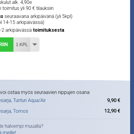
kulut alk. 4,90e
 toimitus yli 90 € tilauksiin
us
seuraavana arkipäivänä (yli 5kpl)
pl 14-15 arkipäivässä)
1-2 arkipäivässä
toimituksesta
RIIN
voi ostaa myös seuraavien nippujen osana:
9,90 €
tesarja, Tunturi Aqua/Air
12,90 €
stesarja, Tomos
te halvempi muualla?
ä meille!