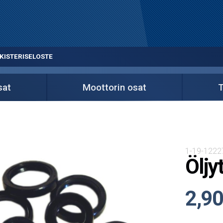
KISTERISELOSTE
sat
Moottorin osat
T
1-19-1222
Öljy
2,90