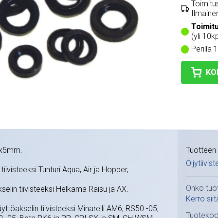
Toimitus
Ilmainen
Toimit
(yli 10k
Perillä 
KO
24x5mm.
Tuotteen 
Öljytiivis
tiivisteeksi Tunturi Aqua, Air ja Hopper,
Onko tuo
kselin tiivisteeksi Helkama Raisu ja AX.
Kerro siit
yttöakselin tiivisteeksi Minarelli AM6, RS50 -05,
Tuotekoo