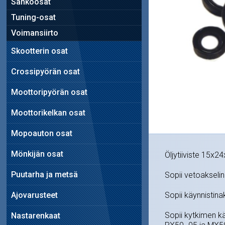
Sähköosat
Tuning-osat
Voimansiirto
Skootterin osat
Crossipyörän osat
Moottoripyörän osat
Moottorikelkan osat
Mopoauton osat
Mönkijän osat
Öljytiiviste 15x
Puutarha ja metsä
Sopii vetoakselin 
Ajovarusteet
Sopii käynnistina
Sopii kytkimen kä
Nastarenkaat