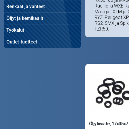
RX50 -05 ja MX50
Racing ja WXE Ra
Renkaat ja vanteet
Malaguti XTM ja 
RYZ, Peugeot XP6
Öljyt ja kemikaalit
RS2, SMX ja Spi
TZR50.
Työkalut
Outlet-tuotteet
Öljytiiviste, 17x35x7