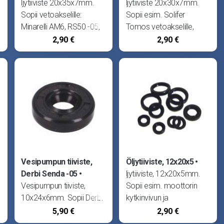
ljytiiviste 20x35x7mm.
ljytiiviste 20x30x7mm.
Sopii vetoakselille:
Sopii esim. Solifer
Minarelli AM6, RS50 -05,
Tomos vetoakselille,
RX50 -05 ja MX50 -05,
Peugeot pystysylinteriset
2,90 €
2,90 €
Beta RK6 ja RR, CH WSM
kampiakselille
Racing ja WXE Racing,
variaattorin puolelle sekä
Generic Trigger
Peugeot
vaakasylinteriset
kampiakselille molemmin
puolin.
Vesipumpun tiiviste,
Öljytiiviste, 12x20x5
Derbi Senda -05
ljytiiviste, 12x20x5mm.
Vesipumpun tiiviste,
Sopii esim. moottorin
10x24x6mm. Sopii Derbi
kytkinvivun ja
Senda R -99, Senda
vaihdeakselin tiivisteiksi:
5,90 €
2,90 €
R/SM 00-05, Senda
Aprilia RS50 06-, RX50