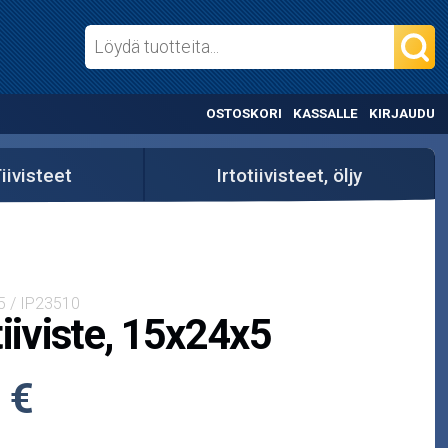
OSTOSKORI
KASSALLE
KIRJAUDU
iivisteet
Irtotiivisteet, öljy
5 / IP23510
tiiviste, 15x24x5
 €