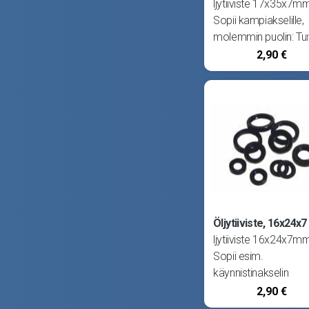
ljytiiviste 17x35x7m
Sopii kampiakselille,
molemmin puolin: Tun
Aqua, Air, Hopper, Su
2,90 €
Sport ja Pappa. Sopi
kampiakselille, oikeal
puolelle: Solifer Tom
Sopii kampiakselille,
vasemmalle puolelle
Minarelli
Öljytiiviste, 16x24x7
ljytiiviste 16x24x7m
Sopii esim.
käynnistinakselin
tiivisteeksi Solifer 
2,90 €
sekä Tunturi (Puch).