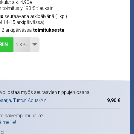
kulut alk. 4,90e
 toimitus yli 90 € tilauksiin
us
seuraavana arkipäivänä (1kpl)
pl 14-15 arkipäivässä)
1-2 arkipäivässä
toimituksesta
RIIN
voi ostaa myös seuraavien nippujen osana:
9,90 €
tesarja, Tunturi Aqua/Air
te halvempi muualla?
ä meille!
di