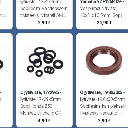
m.
ljytiiviste 12x22x7mm.
Yamaha YZF125R 09-
Sopii esim. vaihdeakselin
Vesipumpun tiiviste,
turi
tiivisteeksi Minarelli AM6,
10x31x13.5mm. Sopii
per
Tunturi Aqua, Air ja
Minarelli 125cc, Beta RR
2,90 €
24,90 €
i
Hopper, Helkama Raisu
125, Fantic Caballero
le
ja AX, Solifer Tomos
125, HM CRE125,
os.
sekä Suzuki Pv50 ja S1.
CRM125 ja CSF125,
Husqvarna SMR125,
:
SMS4 ja TE125, MBK
Cityliner
Öljytiiviste, 17x29x5
Öljytiiviste, 19.8x30x5
m.
ljytiiviste 17x29x5mm.
ljytiiviste, 19.8x30x5mm.
Sopii Honda Z50
Sopii esim. kampiakselin
Monkey, Jincheng Q7
tiivisteeksi variaattorin
Tomos
sekä Skyteam Monkey
puolelle kiinalaiset 4T -
4,90 €
2,90 €
vetoakselin tiivisteeksi.
skootterit, esim. Fude 4T.