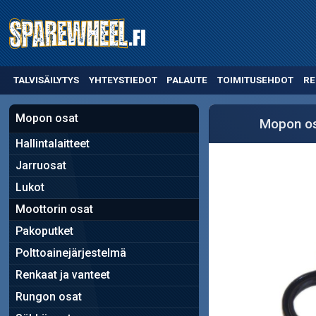
TALVISÄILYTYS
YHTEYSTIEDOT
PALAUTE
TOIMITUSEHDOT
RE
Mopon osat
Mopon o
Hallintalaitteet
Jarruosat
Lukot
Moottorin osat
Pakoputket
Polttoainejärjestelmä
Renkaat ja vanteet
Rungon osat