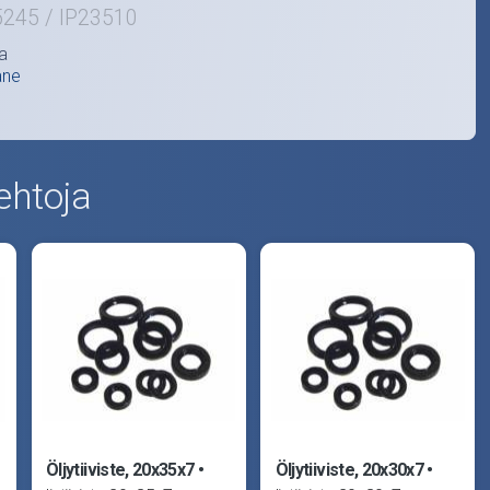
5245 / IP23510
a
ane
ehtoja
Öljytiiviste, 20x35x7
Öljytiiviste, 20x30x7