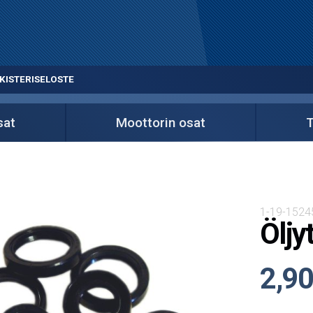
KISTERISELOSTE
sat
Moottorin osat
T
1-19-1524
Öljy
2,90