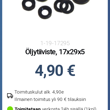
Puutarha ja metsä
Ajovarusteet
Nastarenkaat
Renkaat ja vanteet
1-19-17295
Öljytiiviste, 17x29x5
Öljyt ja kemikaalit
Työkalut
4,90 €
Outlet-tuotteet
Toimituskulut alk. 4,90e
Ilmainen toimitus yli 90 € tilauksiin
Toimitetaan
verkosta 24h sisällä (1kpl)