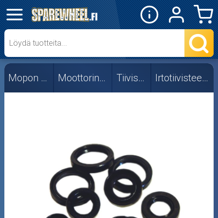
✕
Mopon osat
Skootterin osat
Mopon osat
Moottorin osat
Tiivisteet
Irtotiivisteet, öljy
Crossipyörän osat
Moottoripyörän osat
Moottorikelkan osat
Mopoauton osat
Mönkijän osat