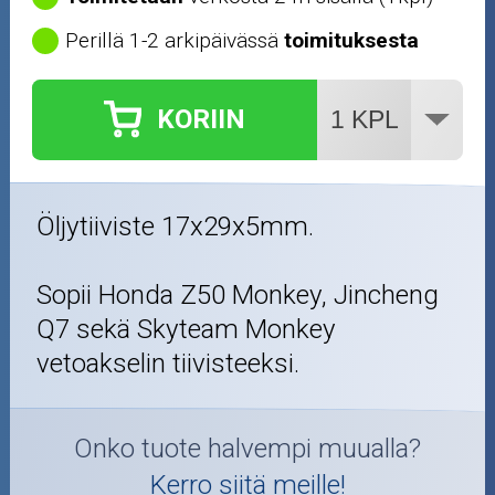
Perillä 1-2 arkipäivässä
toimituksesta
KORIIN
Öljytiiviste 17x29x5mm.
Sopii Honda Z50 Monkey, Jincheng
Q7 sekä Skyteam Monkey
vetoakselin tiivisteeksi.
Onko tuote halvempi muualla?
Kerro siitä meille!