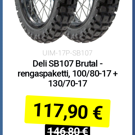
Puutarha ja metsä
Ajovarusteet
Nastarenkaat
Renkaat ja vanteet
UIM-17P-SB107
Deli SB107 Brutal -
Öljyt ja kemikaalit
rengaspaketti, 100/80-17 +
Työkalut
130/70-17
Outlet-tuotteet
117,90 €
146,80 €