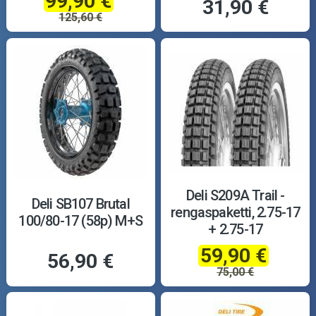
99,90 €
31,90 €
125,60 €
Deli S209A Trail -
Deli SB107 Brutal
rengaspaketti, 2.75-17
100/80-17 (58p) M+S
+ 2.75-17
59,90 €
56,90 €
75,00 €