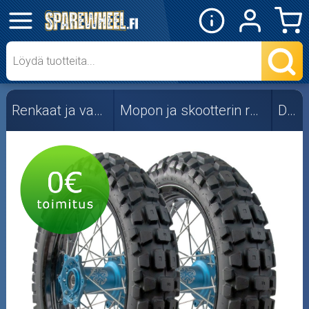
✕
Mopon osat
Skootterin osat
Renkaat ja vanteet
Mopon ja skootterin renkaat
Deli
Crossipyörän osat
Moottoripyörän osat
Moottorikelkan osat
Mopoauton osat
Mönkijän osat