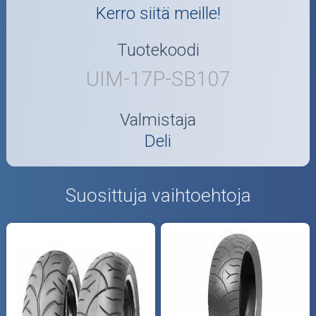
Kerro siitä meille!
Tuotekoodi
UIM-17P-SB107
Valmistaja
Deli
Suosittuja vaihtoehtoja