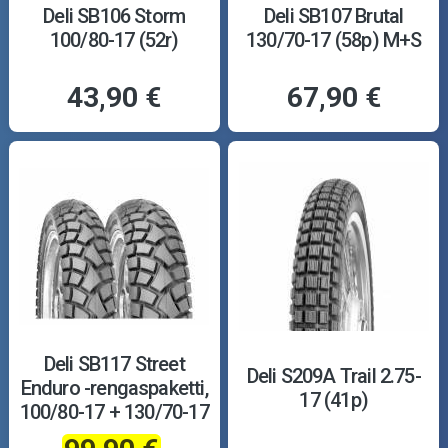
Deli SB106 Storm
Deli SB107 Brutal
100/80-17 (52r)
130/70-17 (58p) M+S
43,90 €
67,90 €
Deli SB117 Street
Deli S209A Trail 2.75-
Enduro -rengaspaketti,
17 (41p)
100/80-17 + 130/70-17