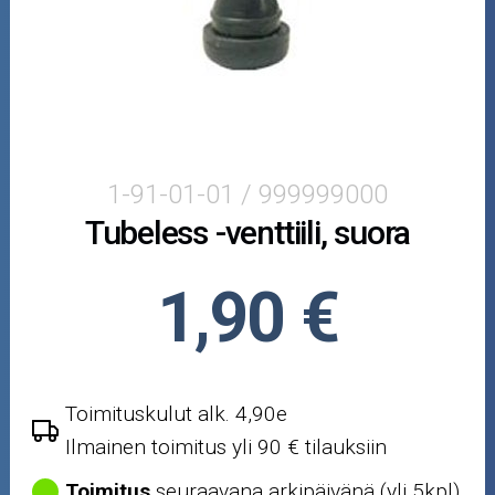
Puutarha ja metsä
Ajovarusteet
Nastarenkaat
Renkaat ja vanteet
1-91-01-01 / 999999000
Tubeless -venttiili, suora
Öljyt ja kemikaalit
Työkalut
1,90 €
Outlet-tuotteet
Toimituskulut alk. 4,90e
Ilmainen toimitus yli 90 € tilauksiin
Toimitus
seuraavana arkipäivänä (yli 5kpl)