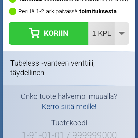
Perillä 1-2 arkipäivässä
toimituksesta
KORIIN
Tubeless -vanteen venttiili,
täydellinen.
Onko tuote halvempi muualla?
Kerro siitä meille!
Tuotekoodi
1-91-01-01 / 999999000