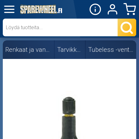
✕
Mopon osat
Skootterin osat
Renkaat ja vanteet
Tarvikkeet
Tubeless -venttiilit
Crossipyörän osat
Moottoripyörän osat
Moottorikelkan osat
Mopoauton osat
Mönkijän osat