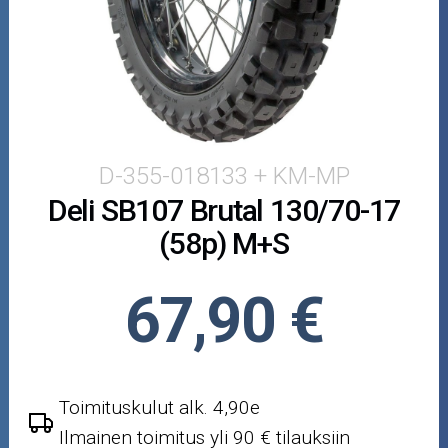
Puutarha ja metsä
Ajovarusteet
Nastarenkaat
Renkaat ja vanteet
D-355-018133 + KM-MP
Deli SB107 Brutal 130/70-17
Öljyt ja kemikaalit
(58p) M+S
Työkalut
67,90 €
Outlet-tuotteet
Toimituskulut alk. 4,90e
Ilmainen toimitus yli 90 € tilauksiin