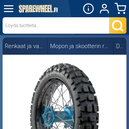
✕
Mopon osat
Skootterin osat
Renkaat ja vanteet
Mopon ja skootterin renkaat
Deli
Crossipyörän osat
Moottoripyörän osat
Moottorikelkan osat
Mopoauton osat
Mönkijän osat