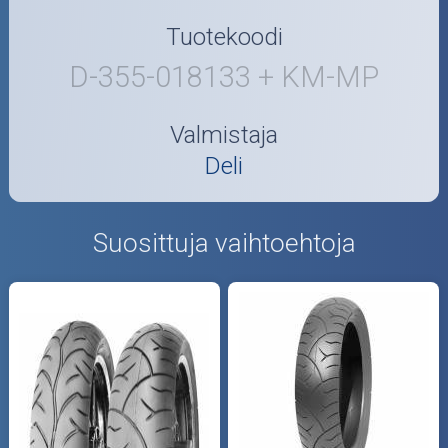
Tuotekoodi
D-355-018133 + KM-MP
Valmistaja
Deli
Suosittuja vaihtoehtoja