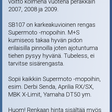
voitto kolmena vuotena peräkkäin
2007, 2008 ja 2009.
SB107 on karkeakuvioinen rengas
Supermoto -mopoihin. M+S
kumiseos takaa hyvän pidon
erilaisilla pinnoilla joten ajotuntuma
tiehen pysyy hyvänä. Tubeless, ei
tarvitse sisärengasta.
Sopii kaikkiin Supermoto -mopoihin,
esim. Derbi Senda, Aprilia RX/SX,
MBK X-Limit, Yamaha DT50 ym.
Huom! Renkaan hinta sisältää myös