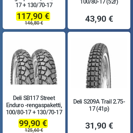
100/80-17 (52r)
17 + 130/70-17
117,90 €
43,90 €
146,80 €
Deli SB117 Street
Deli S209A Trail 2.75-
Enduro -rengaspaketti,
17 (41p)
100/80-17 + 130/70-17
99,90 €
31,90 €
125,60 €