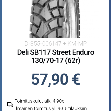
Puutarha ja metsä
Ajovarusteet
Nastarenkaat
Renkaat ja vanteet
D-355-006147 + KM-MP
Deli SB117 Street Enduro
Öljyt ja kemikaalit
130/70-17 (62r)
Työkalut
57,90 €
Outlet-tuotteet
Toimituskulut alk. 4,90e
Ilmainen toimitus yli 90 € tilauksiin