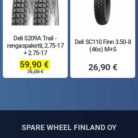
Deli S209A Trail -
Deli SC110 Finn 3.50-8
rengaspaketti, 2.75-17
(46s) M+S
+ 2.75-17
59,90 €
26,90 €
75,00 €
SPARE WHEEL FINLAND OY