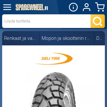
✕
Mopon osat
Skootterin osat
Renkaat ja vanteet
Mopon ja skootterin renkaat
Deli
Crossipyörän osat
Moottoripyörän osat
Moottorikelkan osat
Mopoauton osat
Mönkijän osat