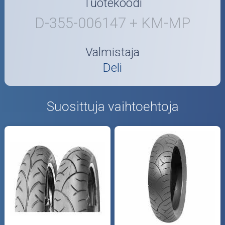
Tuotekoodi
D-355-006147 + KM-MP
Valmistaja
Deli
Suosittuja vaihtoehtoja