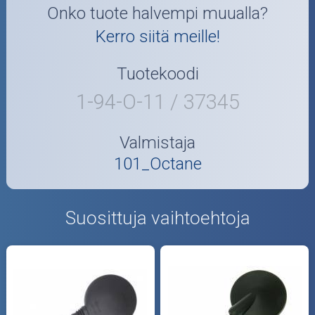
Onko tuote halvempi muualla?
Kerro siitä meille!
Tuotekoodi
1-94-O-11 / 37345
Valmistaja
101_Octane
Suosittuja vaihtoehtoja