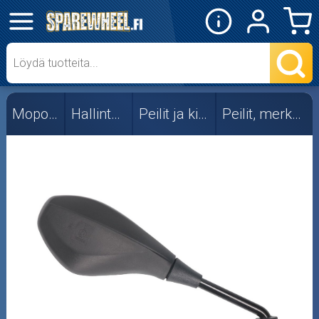
✕
Mopon osat
Skootterin osat
Mopon osat
Hallintalaitteet
Peilit ja kiinnikkeet
Peilit, merkkikohtaiset
Crossipyörän osat
Moottoripyörän osat
Moottorikelkan osat
Mopoauton osat
Mönkijän osat