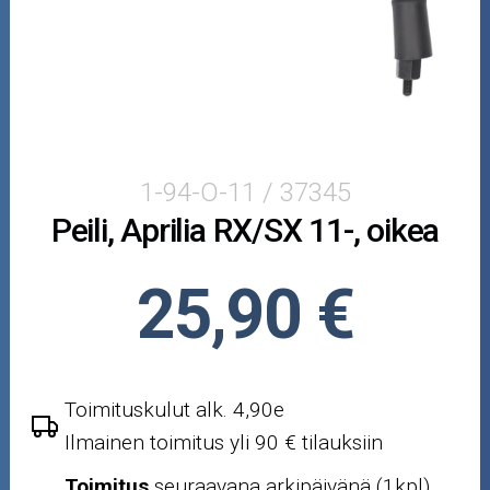
Puutarha ja metsä
Ajovarusteet
Nastarenkaat
Renkaat ja vanteet
1-94-O-11 / 37345
Peili, Aprilia RX/SX 11-, oikea
Öljyt ja kemikaalit
Työkalut
25,90 €
Outlet-tuotteet
Toimituskulut alk. 4,90e
Ilmainen toimitus yli 90 € tilauksiin
Toimitus
seuraavana arkipäivänä (1kpl)