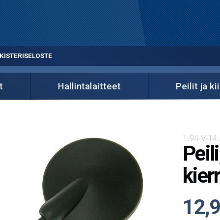
KISTERISELOSTE
t
Hallintalaitteet
Peilit ja k
1-94-V-14
Peil
kier
12,9