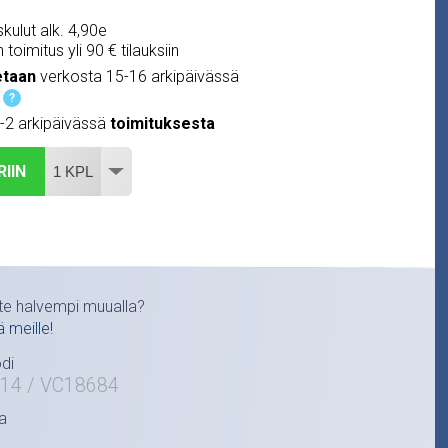
kulut alk. 4,90e
 toimitus yli 90 € tilauksiin
etaan
verkosta 15-16 arkipäivässä
?
1-2 arkipäivässä
toimituksesta
RIIN
te halvempi muualla?
ä meille!
di
-14 / VC18684
a