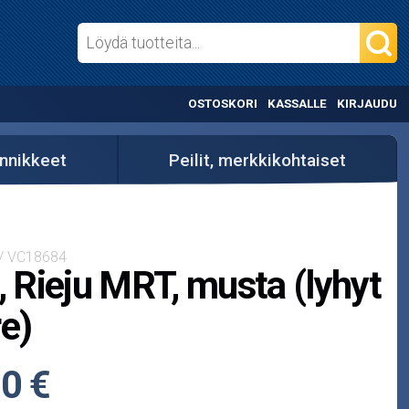
OSTOSKORI
KASSALLE
KIRJAUDU
iinnikkeet
Peilit, merkkikohtaiset
 / VC18684
i, Rieju MRT, musta (lyhyt
re)
0 €