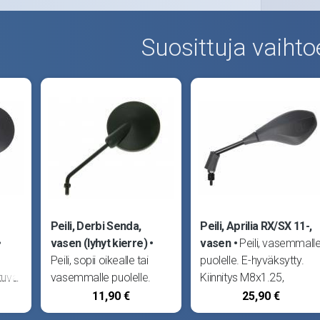
Suosittuja vaihto
Peili, Derbi Senda,
Peili, Aprilia RX/SX 11-,
vasen (lyhyt kierre)
vasen
Peili, vasemmall
Peili, sopii oikealle tai
puolelle. E-hyväksytty.
ttuva
vasemmalle puolelle.
Kiinnitys M8x1.25,
Musta tausta, E-
oikeakätinen kierre. Sopii
11,90 €
25,90 €
hyväksytty. Kiinnitys
esim. Aprilia RX50 11- ja