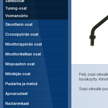
Sähköosat
Tuning-osat
Voimansiirto
Skootterin osat
Crossipyörän osat
Moottoripyörän osat
Moottorikelkan osat
Mopoauton osat
Mönkijän osat
Peili, sopii oikea
hyväksytty. Kiinn
Puutarha ja metsä
Sopii oikealle pu
Ajovarusteet
Nastarenkaat