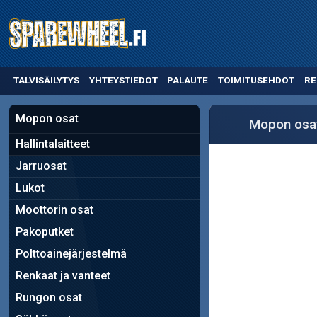
TALVISÄILYTYS
YHTEYSTIEDOT
PALAUTE
TOIMITUSEHDOT
RE
Mopon osat
Mopon osa
Hallintalaitteet
Jarruosat
Lukot
Moottorin osat
Pakoputket
Polttoainejärjestelmä
Renkaat ja vanteet
Rungon osat