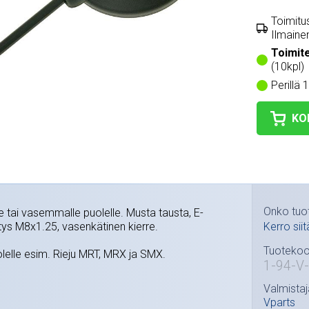
Toimitus
Ilmainen
Toimit
(10kpl)
Perillä 
KO
Onko tuo
lle tai vasemmalle puolelle. Musta tausta, E-
itys M8x1.25, vasenkätinen kierre.
Kerro siit
Tuotekoo
olelle esim. Rieju MRT, MRX ja SMX.
1-94-V
Valmistaj
Vparts