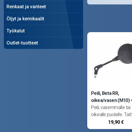
Renkaat ja vanteet
Öljyt ja kemikaalit
Työkalut
Outlet-tuotteet
Peili, Beta RR,
oikea/vasen (M10)
Peili, vasemmalle tai
oikealle puolelle. Tai
nivel pulttilukituksella.
19,90 €
Musta tausta, E-