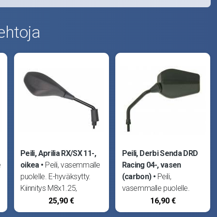
ehtoja
Peili, Aprilia RX/SX 11-,
Peili, Derbi Senda DRD
e
oikea
Peili, vasemmalle
Racing 04-, vasen
puolelle. E-hyväksytty.
(carbon)
Peili,
Kiinnitys M8x1.25,
vasemmalle puolelle.
oikeakätinen kierre. Sopii
Carbon tausta, E-
25,90 €
16,90 €
esim. Aprilia RX50 11- ja
hyväksytty. Kiinnitys