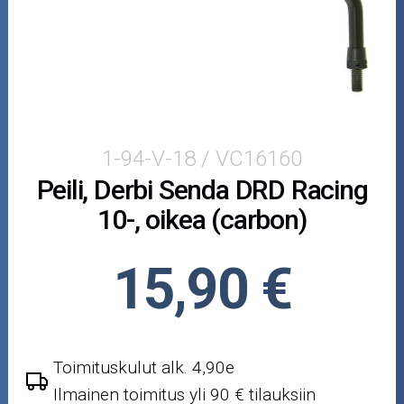
Puutarha ja metsä
Ajovarusteet
Nastarenkaat
Renkaat ja vanteet
1-94-V-18 / VC16160
Peili, Derbi Senda DRD Racing
Öljyt ja kemikaalit
10-, oikea (carbon)
Työkalut
15,90 €
Outlet-tuotteet
Toimituskulut alk. 4,90e
Ilmainen toimitus yli 90 € tilauksiin