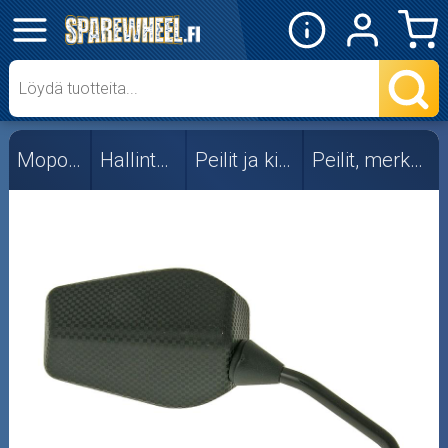
✕
Mopon osat
Skootterin osat
Mopon osat
Hallintalaitteet
Peilit ja kiinnikkeet
Peilit, merkkikohtaiset
Crossipyörän osat
Moottoripyörän osat
Moottorikelkan osat
Mopoauton osat
Mönkijän osat