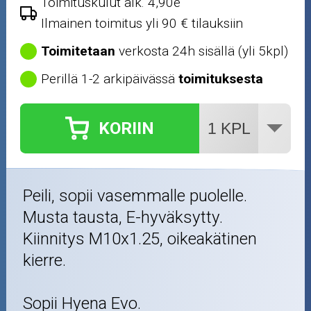
Toimituskulut alk. 4,90e
Ilmainen toimitus yli 90 € tilauksiin
Toimitetaan
verkosta 24h sisällä (yli 5kpl)
Perillä 1-2 arkipäivässä
toimituksesta
KORIIN
Peili, sopii vasemmalle puolelle.
Musta tausta, E-hyväksytty.
Kiinnitys M10x1.25, oikeakätinen
kierre.
Sopii Hyena Evo.