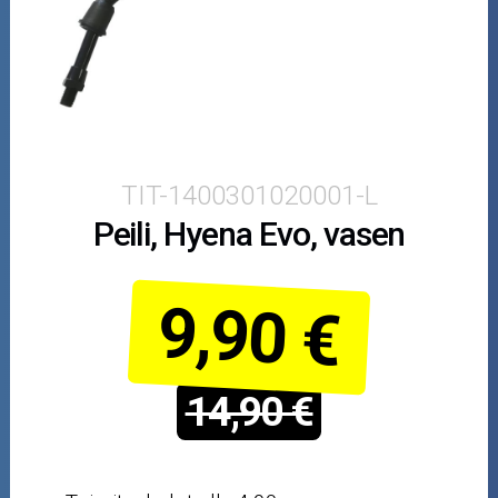
Puutarha ja metsä
Ajovarusteet
Nastarenkaat
Renkaat ja vanteet
TIT-1400301020001-L
Peili, Hyena Evo, vasen
Öljyt ja kemikaalit
Työkalut
9,90 €
Outlet-tuotteet
14,90 €