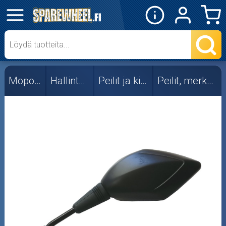
✕
Mopon osat
Skootterin osat
Mopon osat
Hallintalaitteet
Peilit ja kiinnikkeet
Peilit, merkkikohtaiset
Crossipyörän osat
Moottoripyörän osat
Moottorikelkan osat
Mopoauton osat
Mönkijän osat