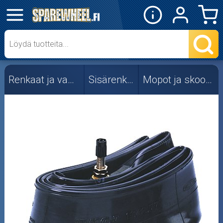
✕
Mopon osat
Skootterin osat
Renkaat ja vanteet
Sisärenkaat
Mopot ja skootterit
Crossipyörän osat
Moottoripyörän osat
Moottorikelkan osat
Mopoauton osat
Mönkijän osat