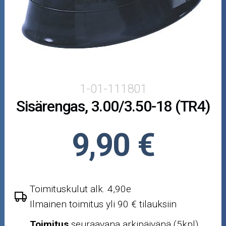
Puutarha ja metsä
Ajovarusteet
Nastarenkaat
Renkaat ja vanteet
1-01-111801
Sisärengas, 3.00/3.50-18 (TR4)
Öljyt ja kemikaalit
Työkalut
9,90 €
Outlet-tuotteet
Toimituskulut alk. 4,90e
Ilmainen toimitus yli 90 € tilauksiin
Toimitus
seuraavana arkipäivänä (5kpl)