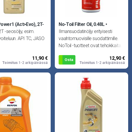
Power1 (Act>Evo), 2T-
No-Toil Filter Oil, 0.48L
2T -seosöljy, esim.
Ilmansuodatinöljy erityisesti
voiteluun. API TC, JASO
vaahtomuovisille suodattimille.
NoToil -tuotteet ovat tehokkaita,
mutta silti ympäristö
11,90 €
12,90 €
Osta
Toimitus
1-2 arkipäivässä
Toimitus
1-2 arkipäivässä