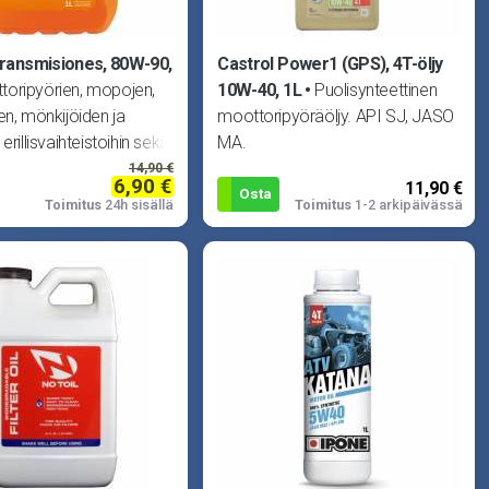
ransmisiones, 80W-90,
Castrol Power1 (GPS), 4T-öljy
toripyörien, mopojen,
10W-40, 1L
Puolisynteettinen
en, mönkijöiden ja
moottoripyöräöljy. API SJ, JASO
erillisvaihteistoihin sekä
MA.
hin kehitetty pe
14,90 €
6,90 €
11,90 €
Osta
Toimitus
24h sisällä
Toimitus
1-2 arkipäivässä