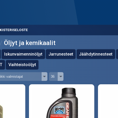
KISTERISELOSTE
Öljyt ja kemikaalit
Iskunvaimenninöljyt
Jarrunesteet
Jäähdytinnesteet
2T
Vaihteistoöljyt