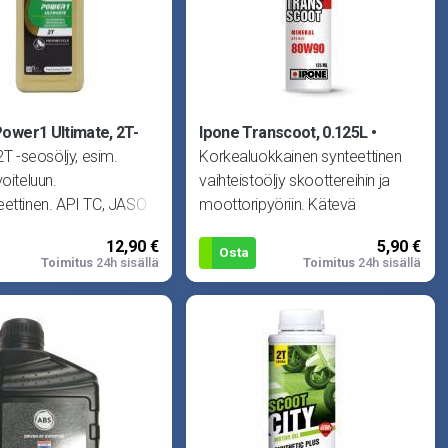
Power1 Ultimate, 2T-
Ipone Transcoot, 0.125L
2T -seosöljy, esim.
Korkealuokkainen synteettinen
voiteluun.
vaihteistoöljy skoottereihin ja
ettinen. API TC, JASO
moottoripyöriin. Kätevä
GD.
pakkauskoko sekä purkissa ole
12,90 €
5,90 €
Osta
Toimitus
24h sisällä
Toimitus
24h sisällä