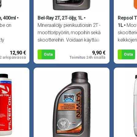
n, 400ml
Bel-Ray 2T, 2T-öljy, 1L
Repsol T
ube on
Mineraaliöljy pienikuutioisiin 2T -
1L
Moot
moottoripyöriin, mopoihin sekä
skootteri
tty
skoottereihin. Voidaan käyttää
kelkkojen 
hokkaasti
esisekoitukseen t
kardaanei
12,90 €
9,90 €
Osta
Osta
2 arkipäivässä
Toimitus
24h sisällä