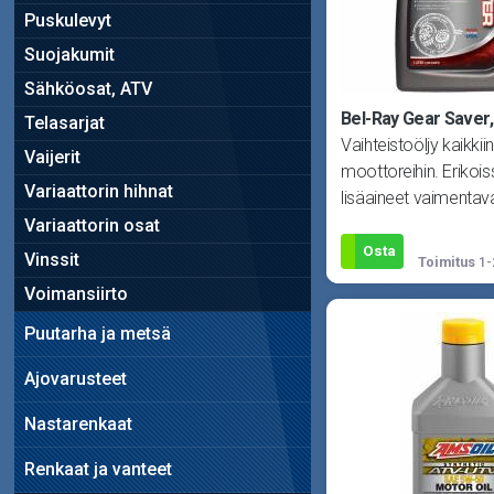
Puskulevyt
Suojakumit
Sähköosat, ATV
Bel-Ray Gear Saver,
Telasarjat
Vaihteistoöljy kaikkiin
Vaijerit
moottoreihin. Erikoiss
Variaattorin hihnat
lisäaineet vaimentav
kovimmatkin iskut va
Variaattorin osat
E
Osta
Vinssit
Toimitus
1-
Voimansiirto
Puutarha ja metsä
Ajovarusteet
Nastarenkaat
Renkaat ja vanteet