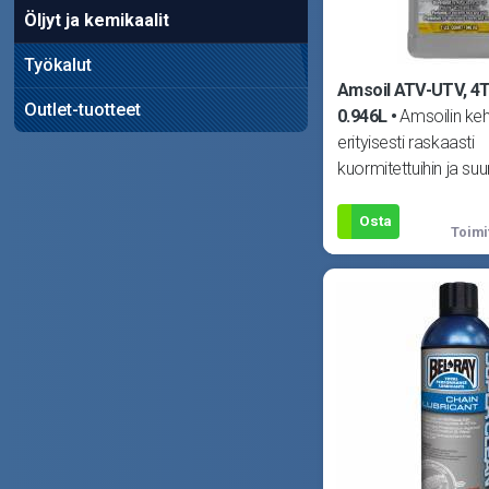
Öljyt ja kemikaalit
Työkalut
Amsoil ATV-UTV, 4T-
Outlet-tuotteet
0.946L
Amsoilin keh
erityisesti raskaasti
kuormitettuihin ja suur
mönkijöihin. Kehittyn
synteettine
Osta
Toimi