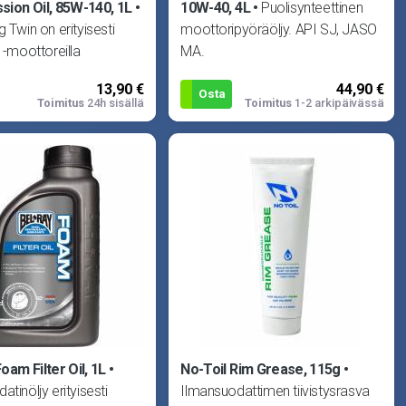
sion Oil, 85W-140, 1L
10W-40, 4L
Puolisynteettinen
g Twin on erityisesti
moottoripyöräöljy. API SJ, JASO
2 -moottoreilla
MA.
uihin moottoripyöriin
13,90 €
44,90 €
u erillisen vaihteisto
Osta
Toimitus
24h sisällä
Toimitus
1-2 arkipäivässä
oam Filter Oil, 1L
No-Toil Rim Grease, 115g
tinöljy erityisesti
Ilmansuodattimen tiivistysrasva