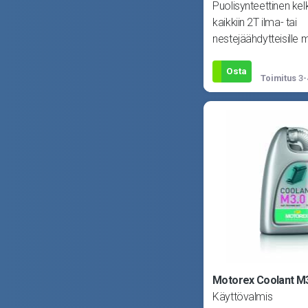
Puolisynteettinen kel
kaikkiin 2T ilma- tai
nestejäähdytteisille 
pakoventtiileillä tai i
Osta
Toimitus
3-
Motorex Coolant M3
Käyttövalmis