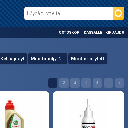
OSTOSKORI
KASSALLE
KIRJAUDU
Ketjusprayt
Moottoriöljyt 2T
Moottoriöljyt 4T
1
2
3
4
5
...
»