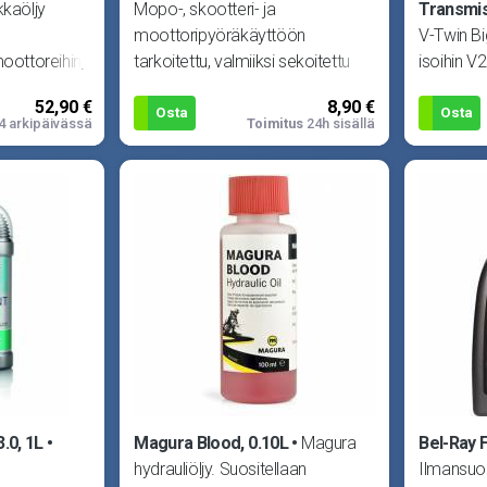
kkaöljy
Mopo-, skootteri- ja
Transmis
moottoripyöräkäyttöön
V-Twin Bi
moottoreihin,
tarkoitettu, valmiiksi sekoitettu
isoihin V
lman se
jäähdytinneste. Suojaa alumiini- ja
varustett
52,90 €
8,90 €
tarkoitett
Osta
Osta
4 arkipäivässä
Toimitus
24h sisällä
.0, 1L
Magura Blood, 0.10L
Magura
Bel-Ray F
hydrauliöljy. Suositellaan
Ilmansuoda