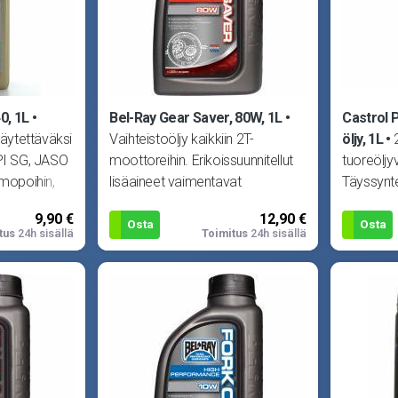
0, 1L
Bel-Ray Gear Saver, 80W, 1L
Castrol 
käytettäväksi
Vaihteistoöljy kaikkiin 2T-
öljy, 1L
API SG, JASO
moottoreihin. Erikoissuunnitellut
tuoreöljy
-mopoihin,
lisäaineet vaimentavat
Täyssynte
kovimmatkin iskut vaihteistossa.
FD, ISO E
9,90 €
12,90 €
E
Osta
Osta
tus
24h sisällä
Toimitus
24h sisällä