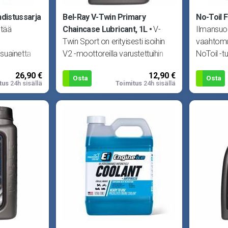
hdistussarja
Bel-Ray V-Twin Primary
No-Toil Fi
ltää
Chaincase Lubricant, 1L
V-
Ilmansuoda
Twin Sport on erityisesti isoihin
vaahtomuo
suainetta
V2 -moottoreilla varustettuihin
NoToil -t
ljyä 0.48L ja
moottoripyöriin tarkoitettu
mutta sil
26,90 €
12,90 €
ketjukoteloöljy. API S
Osta
Osta
tus
24h sisällä
Toimitus
24h sisällä