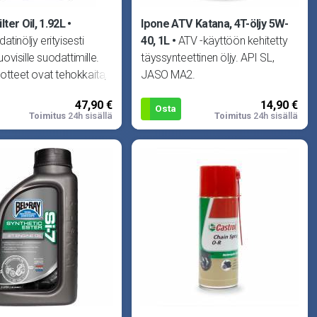
lter Oil, 1.92L
Ipone ATV Katana, 4T-öljy 5W-
tinöljy erityisesti
40, 1L
ATV -käyttöön kehitetty
visille suodattimille.
täyssynteettinen öljy. API SL,
uotteet ovat tehokkaita,
JASO MA2.
ti ympäristö
47,90 €
14,90 €
Osta
Toimitus
24h sisällä
Toimitus
24h sisällä