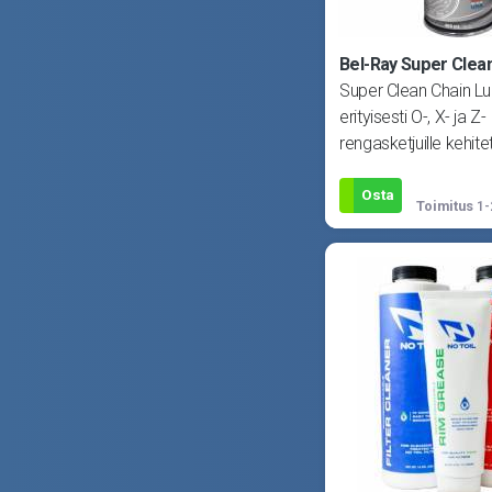
Bel-Ray Super Clea
Super Clean Chain L
erityisesti O-, X- ja Z-
rengasketjuille kehite
ketjuspray. Pysyy te
kiinni, muodos
Osta
Toimitus
1-