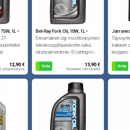
 75W, 1L
Bel-Ray Fork Oil, 10W, 1L
Jarrunes
 2T-
Erinomainen öljy moottoripyörien
Täyssynte
uunnitellut
teleskooppihaarukoihin sekä
kaikkien 
at
iskunvaimentimiin. Ei vahingoita
levyjarru-
ihteistossa.
tiivisteitä sekä pit�
Säilyttää
12,90 €
13,90 €
Osta
Osta
2 arkipäivässä
Toimitus
24h sisällä