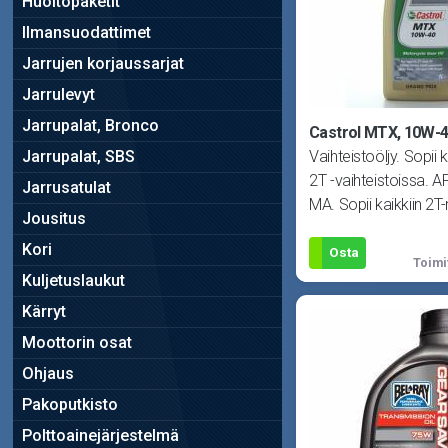
Huoltopaketit
Ilmansuodattimet
Jarrujen korjaussarjat
Jarrulevyt
Jarrupalat, Bronco
Castrol MTX, 10W-4
Vaihteistoöljy. Sopii 
Jarrupalat, SBS
2T -vaihteistoissa. 
Jarrusatulat
MA. Sopii kaikkiin 2T
Jousitus
esim
Kori
Osta
Toimi
Kuljetuslaukut
Kärryt
Moottorin osat
Ohjaus
Pakoputkisto
Polttoainejärjestelmä