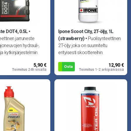
te DOT4, 0.5L
Ipone Scoot City, 2T-öljy, 1L
ettinen jarruneste
(strawberry)
Puolisynteettinen
ajoneuvojen hydrauli-,
2T-öljy joka on suunniteltu
 ja kytkinjärjestelmiin.
erityisesti skoottereihin.
 toimivuude
Vähentää savutusta ja
5,90 €
12,90 €
karstoittumista. Ja p
Osta
Toimitus
24h sisällä
Toimitus
1-2 arkipäivässä