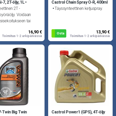
-7, 2T-öljy, 1L
Castrol Chain Spray O-R, 400ml
ettinen 2T -
Täyssynteettinen ketjuspray.
pyöräöljy. Voidaan
sisekoitukseen tai
eluun. Tarjoaa parhaan
16,90 €
13,90 €
Osta
Toimitus
1-2 arkipäivässä
Toimitus
1-2 arkipäivässä
V-Twin Big Twin
Castrol Power1 (GPS), 4T-öljy