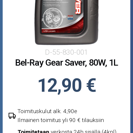
Puutarha ja metsä
Ajovarusteet
Nastarenkaat
Renkaat ja vanteet
D-55-830-001
Bel-Ray Gear Saver, 80W, 1L
Öljyt ja kemikaalit
Työkalut
12,90 €
Outlet-tuotteet
Toimituskulut alk. 4,90e
Ilmainen toimitus yli 90 € tilauksiin
Toimitetaan
verkosta 24h sisällä (4kpl)