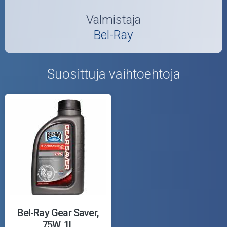
Valmistaja
Bel-Ray
Suosittuja vaihtoehtoja
Bel-Ray Gear Saver,
75W, 1L