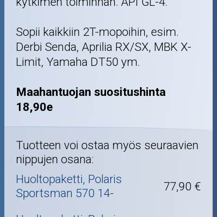
kytkimen toiminnan. API GL-4.
Sopii kaikkiin 2T-mopoihin, esim.
Derbi Senda, Aprilia RX/SX, MBK X-
Limit, Yamaha DT50 ym.
Maahantuojan suositushinta
18,90e
Tuotteen voi ostaa myös seuraavien
nippujen osana:
Huoltopaketti, Polaris
77,90 €
Sportsman 570 14-