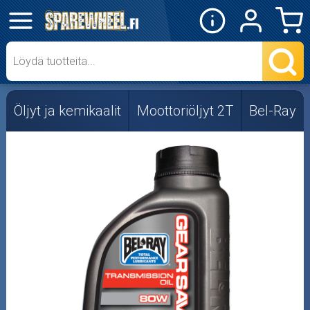
✕
Mopon osat
Skootterin osat
Öljyt ja kemikaalit
Moottoriöljyt 2T
Bel-Ray
Crossipyörän osat
Moottoripyörän osat
Moottorikelkan osat
Mopoauton osat
Mönkijän osat