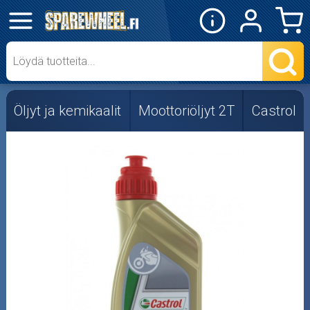
✕
Mopon osat
Skootterin osat
Öljyt ja kemikaalit
Moottoriöljyt 2T
Castrol
Crossipyörän osat
Moottoripyörän osat
Moottorikelkan osat
Mopoauton osat
Mönkijän osat