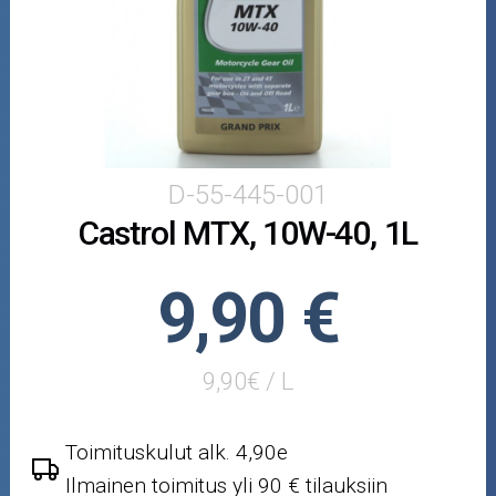
Puutarha ja metsä
Ajovarusteet
Nastarenkaat
Renkaat ja vanteet
D-55-445-001
Castrol MTX, 10W-40, 1L
Öljyt ja kemikaalit
Työkalut
9,90 €
Outlet-tuotteet
9,90€ / L
Toimituskulut alk. 4,90e
Ilmainen toimitus yli 90 € tilauksiin