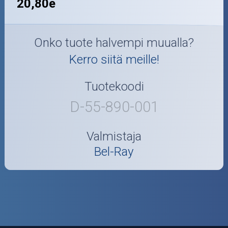
20,80e
Onko tuote halvempi muualla?
Kerro siitä meille!
Tuotekoodi
D-55-890-001
Valmistaja
Bel-Ray