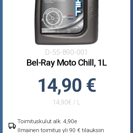
Puutarha ja metsä
Ajovarusteet
Nastarenkaat
Renkaat ja vanteet
D-55-890-001
Bel-Ray Moto Chill, 1L
Öljyt ja kemikaalit
Työkalut
14,90 €
Outlet-tuotteet
14,90€ / L
Toimituskulut alk. 4,90e
Ilmainen toimitus yli 90 € tilauksiin