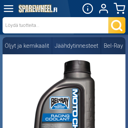
✕
Mopon osat
Skootterin osat
Öljyt ja kemikaalit
Jäähdytinnesteet
Bel-Ray
Crossipyörän osat
Moottoripyörän osat
Moottorikelkan osat
Mopoauton osat
Mönkijän osat