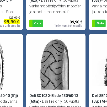
80-17 +
(62p)
Deli Tire on yli 50 vuotta
(58s)
De
s,
vanha moottoripyörien, mopojen
vanha mo
as. Sopii
ja skoottereiden renkaisiin
ja skoott
mopoihin,
erikoistunut yritys. Delin laadun
erikoistun
125,60 €
99,90 €
39,90 €
rilia RX/SX,
Osta
Osta
tus
24h sisällä
Toimitus
24h sisällä
50-10 (51j)
Deli SC102 X-Blade 130/60-13
Deli SB1
vuotta vanha
(60m)
Deli Tire on yli 50 vuotta
(58p) M