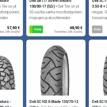
Enduro
Deli SB117 Street Enduro
Deli SC1
i Tire on yli
100/80-17 (52r)
Deli Tire on yli
3.50-8 + 
toripyörien,
50 vuotta vanha moottoripyörien,
rengas. So
eiden
mopojen ja skoottereiden
tossumop
 yritys. Delin
renkaisiin erikoistunut yritys. Delin
Q7, Keew
57,90 €
48,90 €
laadun
Monkey j
Osta
Osta
tus
24h sisällä
Toimitus
24h sisällä
nduro -
Deli SC102 X-Blade 130/70-12
Deli SC1