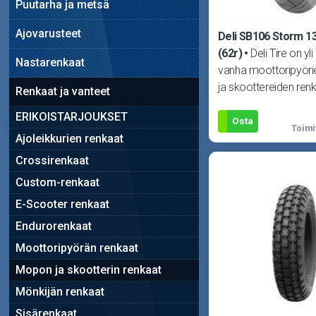
Puutarha ja metsä
Ajovarusteet
Deli SB106 Storm 1
(62r)
Deli Tire on yl
Nastarenkaat
vanha moottoripyöri
ja skoottereiden renk
Renkaat ja vanteet
erikoistunut yritys. De
ERIKOISTARJOUKSET
Osta
Toimi
Ajoleikkurien renkaat
Crossirenkaat
Custom-renkaat
E-Scooter renkaat
Endurorenkaat
Moottoripyörän renkaat
Mopon ja skootterin renkaat
Mönkijän renkaat
Sisärenkaat