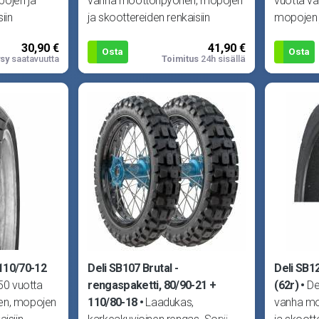
pojen ja
vanha moottoripyörien, mopojen
vuotta va
iin
ja skoottereiden renkaisiin
mopojen 
lin laadun
erikoistunut yritys. Delin laadun
renkaisiin
30,90 €
41,90 €
laadun
Osta
Osta
sy
saatavuutta
Toimitus
24h sisällä
110/70-12
Deli SB107 Brutal -
Deli SB1
 50 vuotta
rengaspaketti, 80/90-21 +
(62r)
De
en, mopojen
110/80-18
Laadukas,
vanha mo