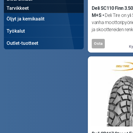
Deli SC110 Finn 3.50
Tarvikkeet
M+S
Deli Tire on yl
Öljyt ja kemikaalit
vanha moottoripyöri
ja skoottereiden renk
Työkalut
erikoistunut yritys. De
Outlet-tuotteet
Osta
Ky