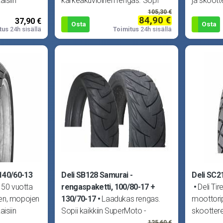
aisiin
karkeakuvioinen rengas. Sopii
ja skoott
lin laadun
kaikkiin SuperMoto -mopoihin,
erikoistun
105,30 €
84,90 €
37,90 €
esim. Derbi Senda, Aprilia RX/SX,
Osta
Osta
tus
24h sisällä
Toimitus
24h sisällä
MBK X-Limit, Yam
140/60-13
Deli SB128 Samurai -
Deli SC2
i 50 vuotta
rengaspaketti, 100/80-17 +
Deli Tir
en, mopojen
130/70-17
Laadukas rengas.
moottori
aisiin
Sopii kaikkiin SuperMoto -
skoottere
lin laadun
mopoihin, esim. Derbi Senda,
erikoistun
125,60 €