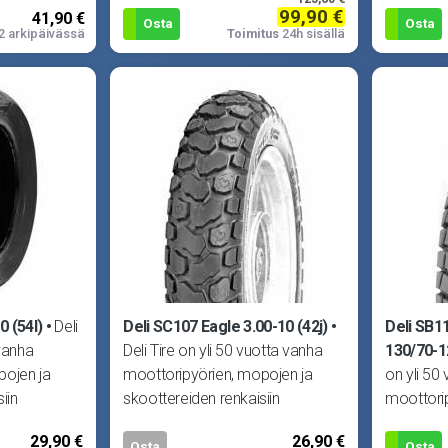
99,90 €
41,90 €
Aprilia RX/SX, MBK X-Limit,
Osta
Osta
2 arkipäivässä
Toimitus
24h sisällä
Yamaha DT50 ym.
0 (54l)
Deli
Deli SC107 Eagle 3.00-10 (42j)
Deli SB1
 vanha
Deli Tire on yli 50 vuotta vanha
130/70-1
pojen ja
moottoripyörien, mopojen ja
on yli 50
iin
skoottereiden renkaisiin
moottori
lin laadun
erikoistunut yritys. Delin laadun
skoottere
29,90 €
26,90 €
erikoistun
Osta
Osta