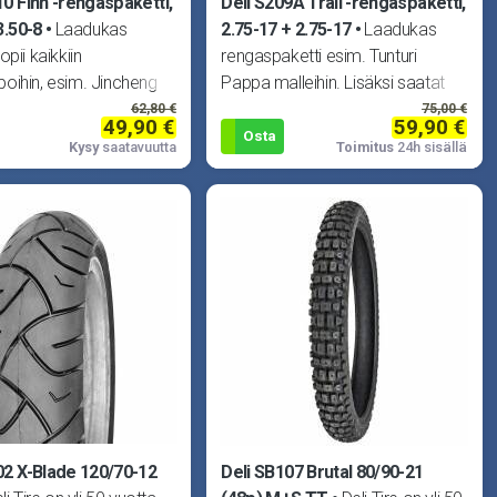
10 Finn -rengaspaketti,
Deli S209A Trail -rengaspaketti,
3.50-8
Laadukas
2.75-17 + 2.75-17
Laadukas
pii kaikkiin
rengaspaketti esim. Tunturi
oihin, esim. Jincheng
Pappa malleihin. Lisäksi saatat
ay Monkey, Skyteam
tarvita myös näitä:
62,80 €
75,00 €
49,90 €
59,90 €
a Suzuki Pv50.
Osta
Kysy
saatavuutta
Toimitus
24h sisällä
02 X-Blade 120/70-12
Deli SB107 Brutal 80/90-21