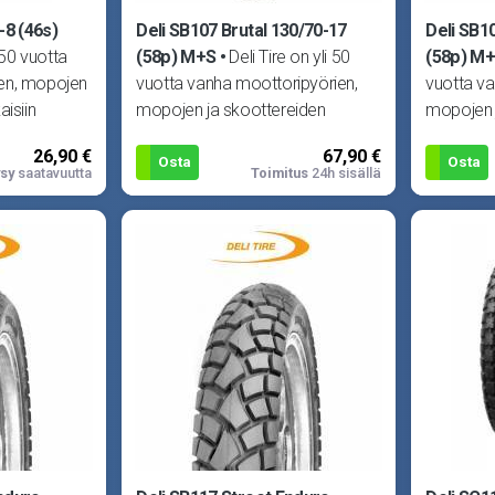
-8 (46s)
Deli SB107 Brutal 130/70-17
Deli SB1
i 50 vuotta
(58p) M+S
Deli Tire on yli 50
(58p) M
en, mopojen
vuotta vanha moottoripyörien,
vuotta va
aisiin
mopojen ja skoottereiden
mopojen 
lin laadun
renkaisiin erikoistunut yritys. Delin
renkaisiin
26,90 €
67,90 €
laadun
laadun
Osta
Osta
sy
saatavuutta
Toimitus
24h sisällä