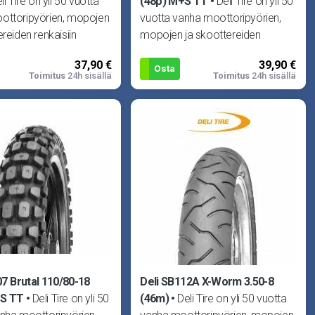
li Tire on yli 50 vuotta
(48p) M+S TT
Deli Tire on yli 50
ottoripyörien, mopojen
vuotta vanha moottoripyörien,
ereiden renkaisiin
mopojen ja skoottereiden
ut yritys. Delin laadun
renkaisiin erikoistunut yritys. Delin
37,90 €
39,90 €
laadun
Osta
Toimitus
24h sisällä
Toimitus
24h sisällä
07 Brutal 110/80-18
Deli SB112A X-Worm 3.50-8
+S TT
Deli Tire on yli 50
(46m)
Deli Tire on yli 50 vuotta