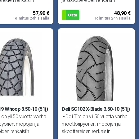
ereiden renkaisiin
ja skoottereiden renkaisiin
ut yritys. Delin laadun
erikoistunut yritys. Delin laadun
57,90 €
48,90 €
Osta
Toimitus
24h sisällä
Toimitus
24h sisällä
19 Whoop 3.50-10 (51j)
Deli SC102 X-Blade 3.50-10 (51j)
e on yli 50 vuotta vanha
Deli Tire on yli 50 vuotta vanha
pyörien, mopojen ja
moottoripyörien, mopojen ja
iden renkaisiin
skoottereiden renkaisiin
ut yritys. Delin laadun
erikoistunut yritys. Delin laadun