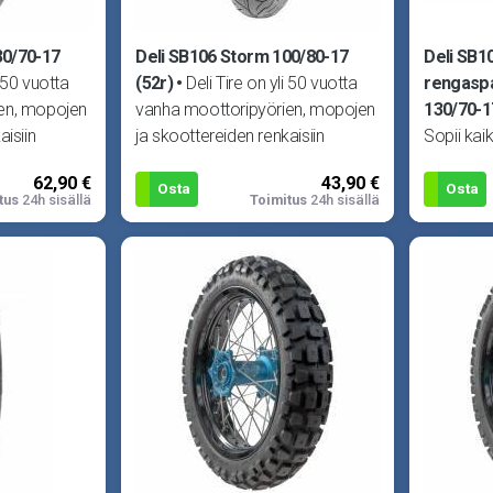
30/70-17
Deli SB106 Storm 100/80-17
Deli SB1
i 50 vuotta
(52r)
Deli Tire on yli 50 vuotta
rengaspa
en, mopojen
vanha moottoripyörien, mopojen
130/70-1
aisiin
ja skoottereiden renkaisiin
Sopii kai
lin laadun
erikoistunut yritys. Delin laadun
mopoihin,
62,90 €
43,90 €
Aprilia R
Osta
Osta
tus
24h sisällä
Toimitus
24h sisällä
Yamaha 