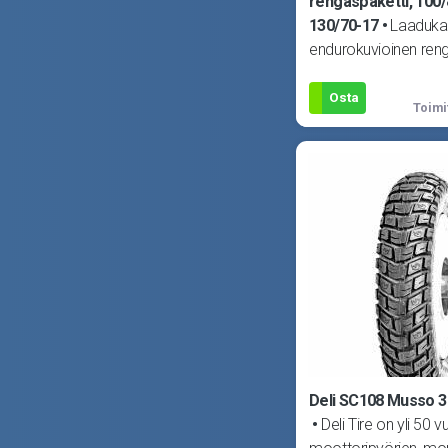
rengaspaketti, 100/
130/70-17
Laaduka
endurokuvioinen reng
kaikkiin SuperMoto -
esim. Derbi Senda, Ap
Osta
Toimi
MBK X-Limit, Yam
Deli SC108 Musso 3.
Deli Tire on yli 50 