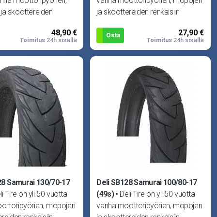
nha moottoripyörien,
vanha moottoripyörien, mopojen
ja skoottereiden
ja skoottereiden renkaisiin
 erikoistunut yritys. Delin
erikoistunut yritys. Delin laadun
48,90 €
27,90 €
Osta
Toimitus
24h sisällä
Toimitus
24h sisällä
28 Samurai 130/70-17
Deli SB128 Samurai 100/80-17
li Tire on yli 50 vuotta
(49s)
Deli Tire on yli 50 vuotta
ottoripyörien, mopojen
vanha moottoripyörien, mopojen