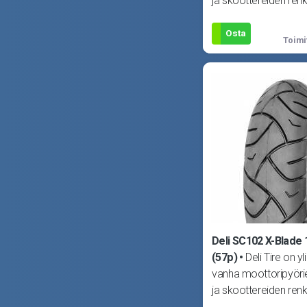
ja skoottereiden renk
erikoistunut yritys. De
Osta
Toimi
Deli SC102 X-Blade 
(57p)
Deli Tire on yl
vanha moottoripyöri
ja skoottereiden renk
erikoistunut yritys. De