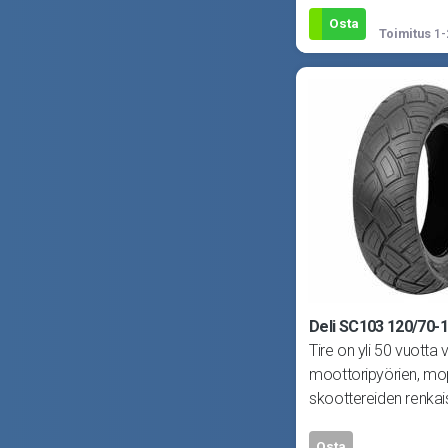
Osta
Toimitus
1-
Deli SC103 120/70-1
Tire on yli 50 vuotta
moottoripyörien, mo
skoottereiden renkais
erikoistunut yritys. De
Osta