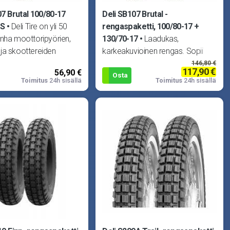
07 Brutal 100/80-17
Deli SB107 Brutal -
+S
Deli Tire on yli 50
rengaspaketti, 100/80-17 +
nha moottoripyörien,
130/70-17
Laadukas,
ja skoottereiden
karkeakuvioinen rengas. Sopii
 erikoistunut yritys. Delin
kaikkiin SuperMoto -mopoihin,
146,80 €
117,90 €
56,90 €
esim. Derbi Senda, Aprilia RX/SX,
Osta
Toimitus
24h sisällä
Toimitus
24h sisällä
MBK X-Limit, Yam