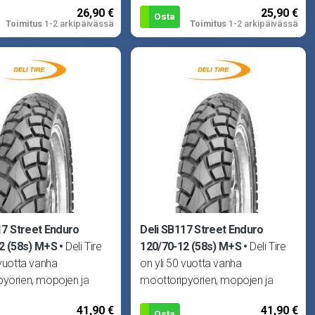
26,90 €
25,90 €
Osta
Toimitus
1-2 arkipäivässä
Toimitus
1-2 arkipäivässä
17 Street Enduro
Deli SB117 Street Enduro
2 (58s) M+S
Deli Tire
120/70-12 (58s) M+S
Deli Tire
 vuotta vanha
on yli 50 vuotta vanha
pyörien, mopojen ja
moottoripyörien, mopojen ja
iden renkaisiin
skoottereiden renkaisiin
41,90 €
41,90 €
ut yritys. Delin laadun
erikoistunut yritys. Delin laadun
Osta