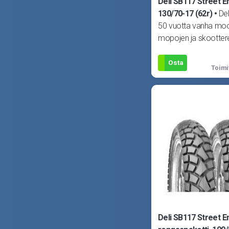
Deli SB117 Street 
130/70-17 (62r)
Del
50 vuotta vanha moot
mopojen ja skootter
renkaisiin erikoistunut
laadun
Osta
Toimi
Deli SB117 Street E