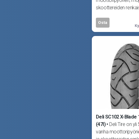
moottoripyörien, mo
skoottereiden renkais
erikoistunut yritys. De
Osta
Ky
Deli SC102 X-Blade 
(47l)
Deli Tire on yli
vanha moottoripyöri