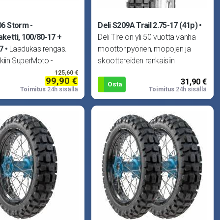
06 Storm -
Deli S209A Trail 2.75-17 (41p)
ketti, 100/80-17 +
Deli Tire on yli 50 vuotta vanha
7
Laadukas rengas.
moottoripyörien, mopojen ja
kkiin SuperMoto -
skoottereiden renkaisiin
 esim. Derbi Senda,
erikoistunut yritys. Delin laadun
125,60 €
99,90 €
31,90 €
X/SX, MBK X-Limit,
Osta
Toimitus
24h sisällä
Toimitus
24h sisällä
DT50 ym.