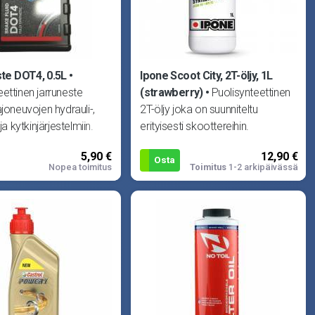
te DOT4, 0.5L
Ipone Scoot City, 2T-öljy, 1L
ettinen jarruneste
(strawberry)
Puolisynteettinen
ajoneuvojen hydrauli-,
2T-öljy joka on suunniteltu
 ja kytkinjärjestelmiin.
erityisesti skoottereihin.
 toimivuude
Vähentää savutusta ja
5,90 €
12,90 €
karstoittumista. Ja p
Osta
Nopea toimitus
Toimitus
1-2 arkipäivässä