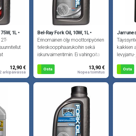
 75W, 1L
Bel-Ray Fork Oil, 10W, 1L
Jarrunes
 2T-
Erinomainen öljy moottoripyörien
Täyssynte
uunnitellut
teleskooppihaarukoihin sekä
kaikkien 
at
iskunvaimentimiin. Ei vahingoita
levyjarru-
ihteistossa.
tiivisteitä sekä pit�
Säilyttää
12,90 €
13,90 €
Osta
Osta
2 arkipäivässä
Nopea toimitus