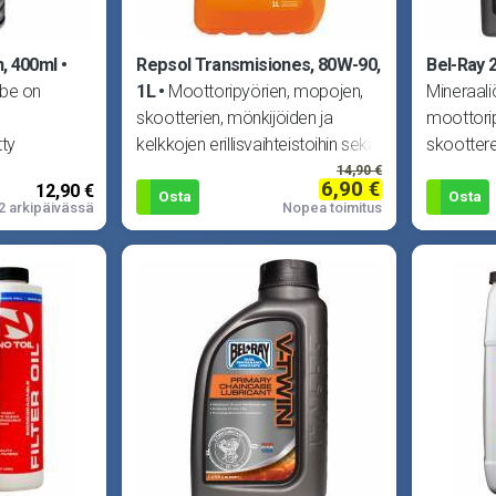
n, 400ml
Repsol Transmisiones, 80W-90,
Bel-Ray 2
ube on
1L
Moottoripyörien, mopojen,
Mineraaliö
skootterien, mönkijöiden ja
moottorip
tty
kelkkojen erillisvaihteistoihin sekä
skoottere
hokkaasti
kardaaneihin kehitetty pe
esisekoit
14,90 €
6,90 €
12,90 €
Osta
Osta
2 arkipäivässä
Nopea toimitus