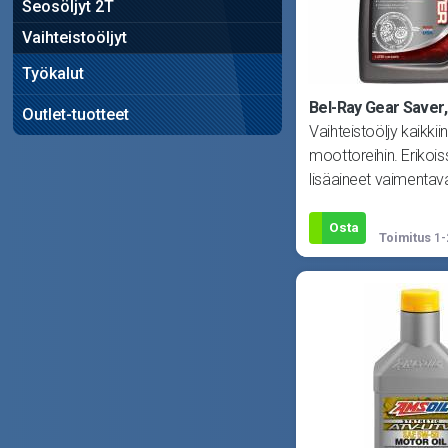
Seosöljyt 2T
Vaihteistoöljyt
Työkalut
Bel-Ray Gear Saver,
Outlet-tuotteet
Vaihteistoöljy kaikkiin
moottoreihin. Erikoiss
lisäaineet vaimentav
kovimmatkin iskut va
E
Osta
Toimitus
1-