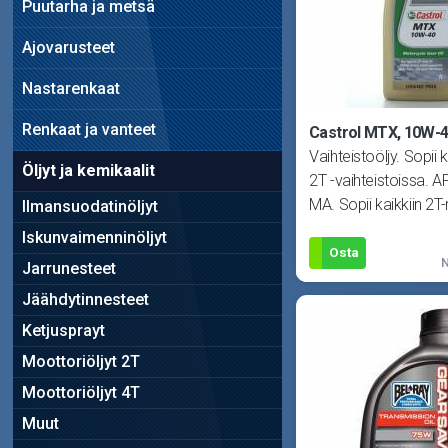
Puutarha ja metsä
Ajovarusteet
Nastarenkaat
Renkaat ja vanteet
Castrol MTX, 10W-4
Vaihteistoöljy. Sopii 
Öljyt ja kemikaalit
2T -vaihteistoissa. 
MA. Sopii kaikkiin 2T
Ilmansuodatinöljyt
esim
Iskunvaimenninöljyt
Osta
N
Jarrunesteet
Jäähdytinnesteet
Ketjusprayt
Moottoriöljyt 2T
Moottoriöljyt 4T
Muut