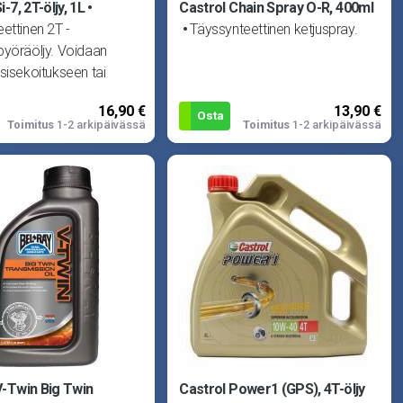
-7, 2T-öljy, 1L
Castrol Chain Spray O-R, 400ml
ettinen 2T -
Täyssynteettinen ketjuspray.
pyöräöljy. Voidaan
sisekoitukseen tai
eluun. Tarjoaa parhaan
16,90 €
13,90 €
Osta
Toimitus
1-2 arkipäivässä
Toimitus
1-2 arkipäivässä
V-Twin Big Twin
Castrol Power1 (GPS), 4T-öljy