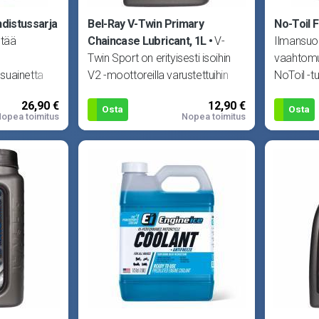
hdistussarja
Bel-Ray V-Twin Primary
No-Toil Fi
ltää
Chaincase Lubricant, 1L
V-
Ilmansuoda
Twin Sport on erityisesti isoihin
vaahtomuo
suainetta
V2 -moottoreilla varustettuihin
NoToil -t
ljyä 0.48L ja
moottoripyöriin tarkoitettu
mutta sil
26,90 €
12,90 €
ketjukoteloöljy. API S
Osta
Osta
opea toimitus
Nopea toimitus