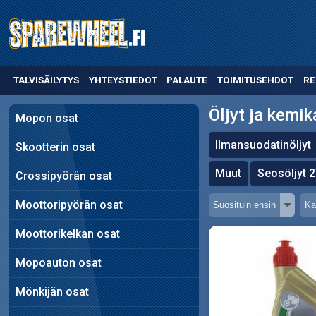
TALVISÄILYTYS
YHTEYSTIEDOT
PALAUTE
TOIMITUSEHDOT
RE
Öljyt ja kemik
Mopon osat
Ilmansuodatinöljyt
Skootterin osat
Muut
Seosöljyt 
Crossipyörän osat
Moottoripyörän osat
Moottorikelkan osat
Mopoauton osat
Mönkijän osat