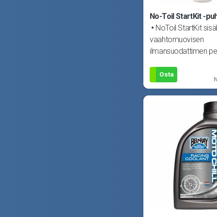
No-Toil StartKit -pu
NoToil StartKit sisä
vaahtomuovisen
ilmansuodattimen pe
0.48L, ilmansuodatinö
tiivisteras
Osta
N