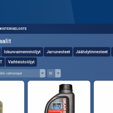
KISTERISELOSTE
aalit
Iskunvaimenninöljyt
Jarrunesteet
Jäähdytinnesteet
2T
Vaihteistoöljyt