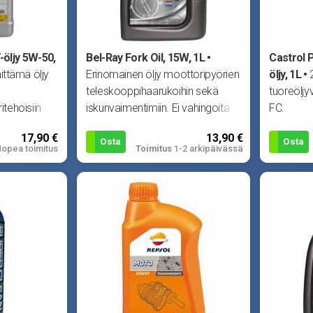
öljy 5W-50,
Bel-Ray Fork Oil, 15W, 1L
Castrol 
ittämä öljy
Erinomainen öljy moottoripyörien
öljy, 1L
teleskooppihaarukoihin sekä
tuoreöljy
itehoisiin
iskunvaimentimiin. Ei vahingoita
FC.
yt
tiivisteitä sekä pit�
17,90 €
13,90 €
Osta
Osta
opea toimitus
Toimitus
1-2 arkipäivässä