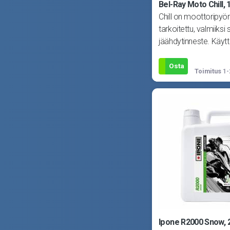
Bel-Ray Moto Chill, 
Chill on moottoripyö
tarkoitettu, valmiiksi 
jäähdytinneste. Käytt
+108C.
Osta
Toimitus
1-
Ipone R2000 Snow, 2T