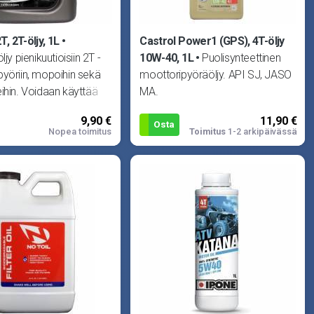
T, 2T-öljy, 1L
Castrol Power1 (GPS), 4T-öljy
ljy pienikuutioisiin 2T -
10W-40, 1L
Puolisynteettinen
yöriin, mopoihin sekä
moottoripyöräöljy. API SJ, JASO
ihin. Voidaan käyttää
MA.
ukseen t
9,90 €
11,90 €
Osta
Nopea toimitus
Toimitus
1-2 arkipäivässä