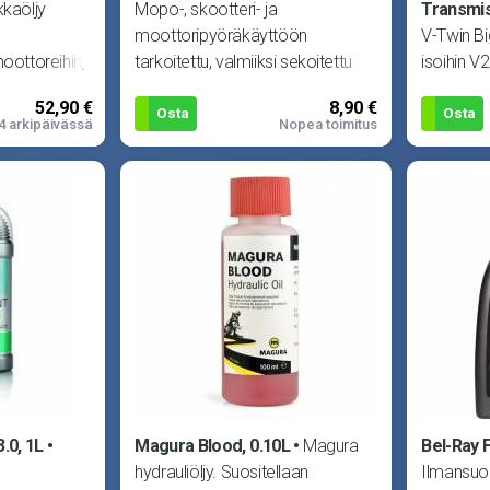
kkaöljy
Mopo-, skootteri- ja
Transmis
moottoripyöräkäyttöön
V-Twin Bi
moottoreihin,
tarkoitettu, valmiiksi sekoitettu
isoihin V
lman se
jäähdytinneste. Suojaa alumiini- ja
varustett
52,90 €
8,90 €
tarkoitett
Osta
Osta
4 arkipäivässä
Nopea toimitus
.0, 1L
Magura Blood, 0.10L
Magura
Bel-Ray F
hydrauliöljy. Suositellaan
Ilmansuoda