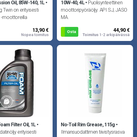
sion Oil, 85W-140, 1L
10W-40, 4L
Puolisynteettinen
g Twin on erityisesti
moottoripyöräöljy. API SJ, JASO
2 -moottoreilla
MA.
uihin moottoripyöriin
13,90 €
44,90 €
u erillisen vaihteisto
Osta
Nopea toimitus
Toimitus
1-2 arkipäivässä
oam Filter Oil, 1L
No-Toil Rim Grease, 115g
tinöljy erityisesti
Ilmansuodattimen tiivistysrasva