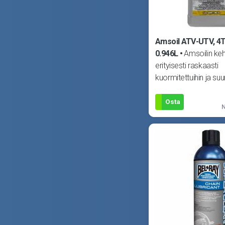
Amsoil ATV-UTV, 4T-
0.946L
Amsoilin keh
erityisesti raskaasti
kuormitettuihin ja suur
mönkijöihin. Kehittyn
synteettine
Osta
N