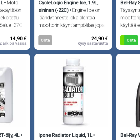
1L
Moto
CycleLogic Engine Ice, 1.9L,
Bel-Ray Si
räkäyttöön
sininen (-22C)
Engine Ice on
Täyssynte
sekoitettu
jäähdytinneste joka alentaa
moottori
öalue -37C -
moottorin käyntilämpötilaa jopa
käyttää e
10C! Kylmempi moottori antaa e
tuorevoit
14,90 €
24,90 €
mahdo
Osta
Osta
2 arkipäivässä
Kysy
saatavuutta
-öljy, 4L
Ipone Radiator Liquid, 1L
Bel-Ray 