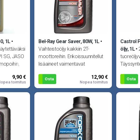
0, 1L
Bel-Ray Gear Saver, 80W, 1L
Castrol 
käytettäväksi
Vaihteistoöljy kaikkiin 2T-
öljy, 1L
API SG, JASO
moottoreihin. Erikoissuunnitellut
tuoreöljy
-mopoihin,
lisäaineet vaimentavat
Täyssynte
kovimmatkin iskut vaihteistossa.
FD, ISO E
9,90 €
12,90 €
E
Osta
Osta
opea toimitus
Nopea toimitus