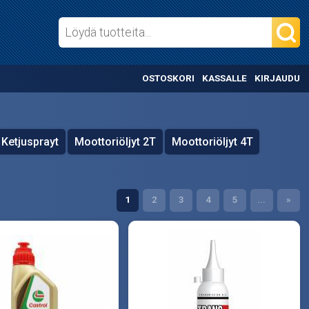
OSTOSKORI
KASSALLE
KIRJAUDU
Ketjusprayt
Moottoriöljyt 2T
Moottoriöljyt 4T
1
2
3
4
5
...
»