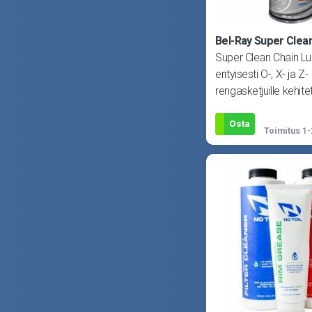
Bel-Ray Super Clea
Super Clean Chain L
erityisesti O-, X- ja Z-
rengasketjuille kehite
ketjuspray. Pysyy te
kiinni, muodos
Osta
Toimitus
1-