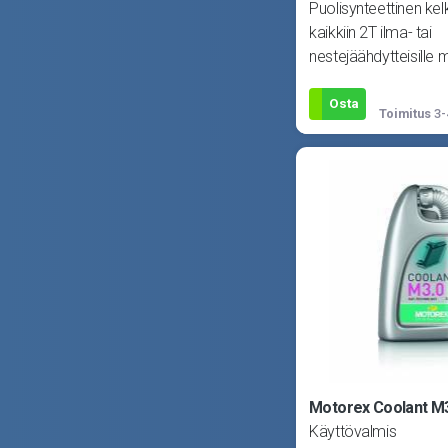
Puolisynteettinen kel
kaikkiin 2T ilma- tai
nestejäähdytteisille 
pakoventtiileillä tai i
Osta
Toimitus
3-
Motorex Coolant M3
Käyttövalmis