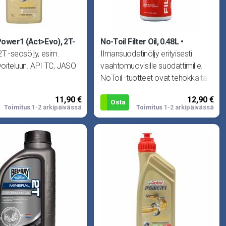
Power1 (Act>Evo), 2T-
No-Toil Filter Oil, 0.48L
2T -seosöljy, esim.
Ilmansuodatinöljy erityisesti
voiteluun. API TC, JASO
vaahtomuovisille suodattimille.
NoToil -tuotteet ovat tehokkaita,
mutta silti ympäristö
11,90 €
12,90 €
Osta
Toimitus
1-2 arkipäivässä
Toimitus
1-2 arkipäivässä