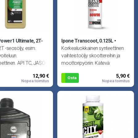
Power1 Ultimate, 2T-
Ipone Transcoot, 0.125L
2T -seosöljy, esim.
Korkealuokkainen synteettinen
voiteluun.
vaihteistoöljy skoottereihin ja
ettinen. API TC, JASO
moottoripyöriin. Kätevä
GD.
pakkauskoko sekä purkissa ole
12,90 €
5,90 €
Osta
Nopea toimitus
Nopea toimitus