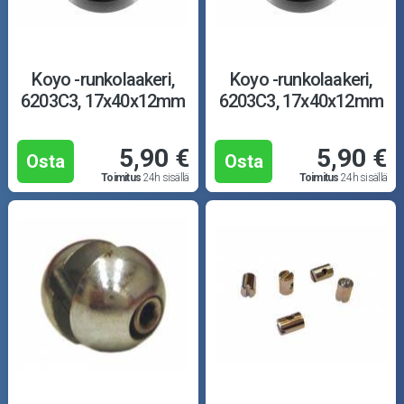
Koyo -runkolaakeri,
Koyo -runkolaakeri,
6203C3, 17x40x12mm
6203C3, 17x40x12mm
5,90 €
5,90 €
Osta
Osta
Toimitus
24h sisällä
Toimitus
24h sisällä