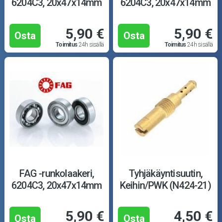
6204C3, 20x47x14mm
6204C3, 20x47x14mm
5,90 €
5,90 €
Osta
Osta
Toimitus
24h sisällä
Toimitus
24h sisällä
FAG -runkolaakeri,
Tyhjäkäyntisuutin,
6204C3, 20x47x14mm
Keihin/PWK (N424-21)
5,90 €
4,50 €
Osta
Osta