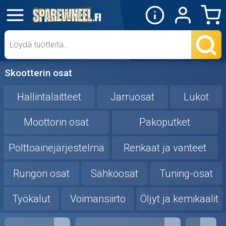
✕
Mopon osat
Skootterin osat
Skootterin osat
Crossipyörän osat
Hallintalaitteet
Jarruosat
Lukot
Moottoripyörän osat
Moottorin osat
Pakoputket
Polttoainejärjestelmä
Renkaat ja vanteet
Moottorikelkan osat
Rungon osat
Sähköosat
Tuning-osat
Mopoauton osat
Työkalut
Voimansiirto
Öljyt ja kemikaalit
Mönkijän osat