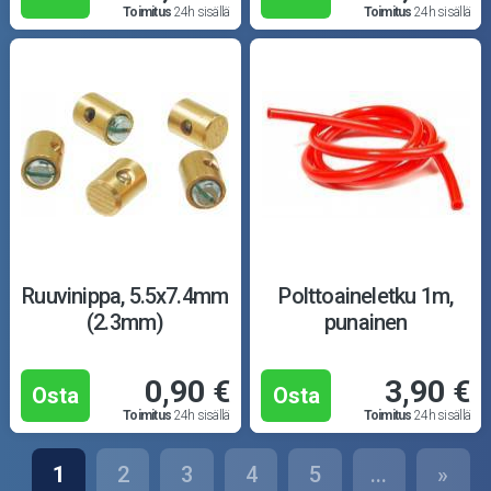
Toimitus
24h sisällä
Toimitus
24h sisällä
Ruuvinippa, 5.5x7.4mm
Polttoaineletku 1m,
(2.3mm)
punainen
0,90 €
3,90 €
Osta
Osta
Toimitus
24h sisällä
Toimitus
24h sisällä
1
2
3
4
5
...
»