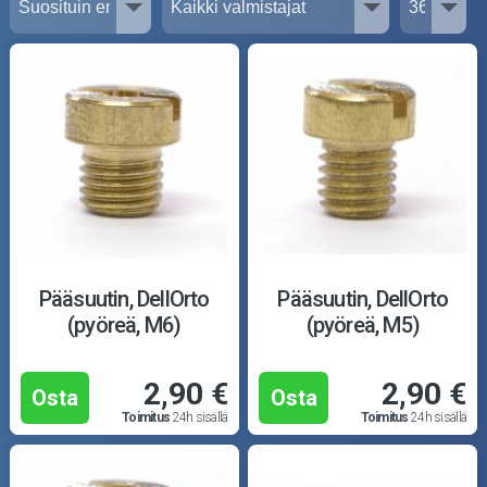
Puutarha ja metsä
Ajovarusteet
Nastarenkaat
Renkaat ja vanteet
Öljyt ja kemikaalit
Työkalut
Pääsuutin, DellOrto
Pääsuutin, DellOrto
(pyöreä, M6)
(pyöreä, M5)
Outlet-tuotteet
2,90 €
2,90 €
Osta
Osta
Toimitus
24h sisällä
Toimitus
24h sisällä