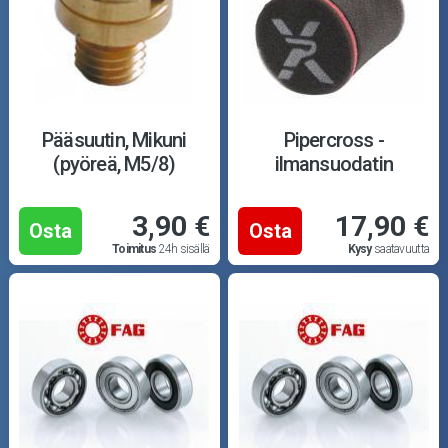
Pääsuutin, Mikuni
Pipercross -
(pyöreä, M5/8)
ilmansuodatin
3,90 €
17,90 €
Osta
Osta
Toimitus
24h sisällä
Kysy
saatavuutta