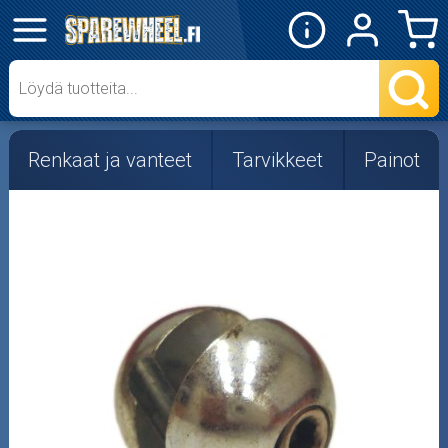
✕
Mopon osat
Skootterin osat
Renkaat ja vanteet
Tarvikkeet
Painot
Crossipyörän osat
Moottoripyörän osat
Moottorikelkan osat
Mopoauton osat
Mönkijän osat