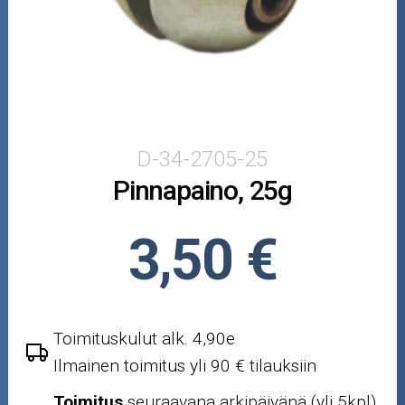
Puutarha ja metsä
Ajovarusteet
Nastarenkaat
Renkaat ja vanteet
D-34-2705-25
Pinnapaino, 25g
Öljyt ja kemikaalit
Työkalut
3,50 €
Outlet-tuotteet
Toimituskulut alk. 4,90e
Ilmainen toimitus yli 90 € tilauksiin
Toimitus
seuraavana arkipäivänä (yli 5kpl)