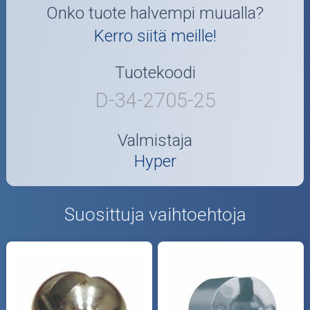
Onko tuote halvempi muualla?
Kerro siitä meille!
Tuotekoodi
D-34-2705-25
Valmistaja
Hyper
Suosittuja vaihtoehtoja