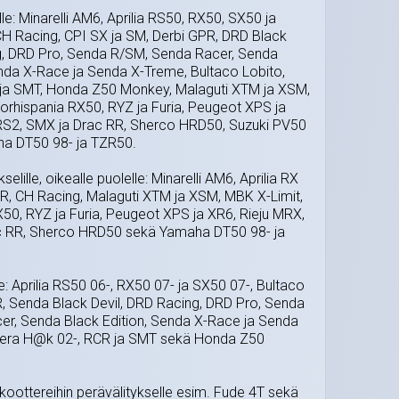
lle: Minarelli AM6, Aprilia RS50, RX50, SX50 ja
H Racing, CPI SX ja SM, Derbi GPR, DRD Black
g, DRD Pro, Senda R/SM, Senda Racer, Senda
enda X-Race ja Senda X-Treme, Bultaco Lobito,
 ja SMT, Honda Z50 Monkey, Malaguti XTM ja XSM,
orhispania RX50, RYZ ja Furia, Peugeot XPS ja
RS2, SMX ja Drac RR, Sherco HRD50, Suzuki PV50
ha DT50 98- ja TZR50.
elille, oikealle puolelle: Minarelli AM6, Aprilia RX
RR, CH Racing, Malaguti XTM ja XSM, MBK X-Limit,
50, RYZ ja Furia, Peugeot XPS ja XR6, Rieju MRX,
c RR, Sherco HRD50 sekä Yamaha DT50 98- ja
le: Aprilia RS50 06-, RX50 07- ja SX50 07-, Bultaco
R, Senda Black Devil, DRD Racing, DRD Pro, Senda
r, Senda Black Edition, Senda X-Race ja Senda
lera H@k 02-, RCR ja SMT sekä Honda Z50
n skoottereihin perävälitykselle esim. Fude 4T sekä