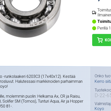
Toimitus
Ilmainen
Toimit
Perillä 
KO
Onko tuo
o -runkolaakeri 6203C3 (17x40x12). Kestää
rosluvut. Halutessasi markkinoiden parhaimman
Kerro siit
Koyo!
Tuotekoo
D-22-6
lle, molemmin puolin: Helkama Ax, CR ja Raisu,
 Solifer SM (Tomos), Tunturi Aqua, Air ja Hopper
Valmistaj
50 81-.
Koyo