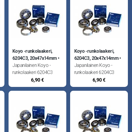
Koyo -runkolaakeri,
Koyo -runkolaakeri,
6204C3, 20x47x14mm
6204C3, 20x47x14mm
Japanilainen Koyo -
Japanilainen Koyo -
runkolaakeri 6204C3
runkolaakeri 6204C3
(20x47x14). Kestää
(20x47x14). Kestää
6,90 €
6,90 €
.
kovimmatkin kierrosluvut.
kovimmatkin kierrosluvut.
n
Halutessasi markkinoiden
Halutessasi markkinoiden
parhaimman laakerin,
parhaimman laakerin,
valitse Koyo! Sopii
valitse Koyo! Sopii
kampiakselille,
kampiakselille,
vasemmalle puolelle:
vasemmalle puolelle:
Suzuki Pv50, S1 ja RM80
Suzuki Pv50, S1 ja RM80