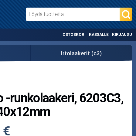
OSTOSKORI
KASSALLE
KIRJAUDU
t
Irtolaakerit (c3)
 -runkolaakeri, 6203C3,
40x12mm
 €