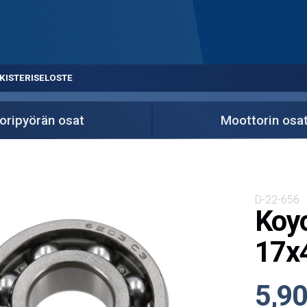
KISTERISELOSTE
oripyörän osat
Moottorin osa
D-22-656
Koyo
17x
5,90