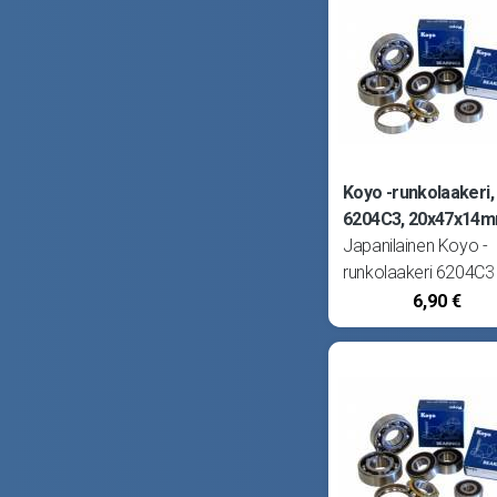
Koyo -runkolaakeri,
6204C3, 20x47x14
Japanilainen Koyo -
runkolaakeri 6204C3
(20x47x14). Kestää
6,90 €
kovimmatkin kierrosl
Halutessasi markkin
parhaimman laakerin
valitse Koyo! Sopii
kampiakselille,
vasemmalle puolelle
Suzuki Pv50, S1 ja 