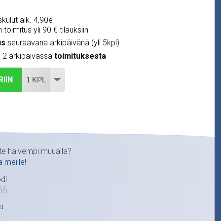
kulut alk. 4,90e
 toimitus yli 90 € tilauksiin
us
seuraavana arkipäivänä (yli 5kpl)
1-2 arkipäivässä
toimituksesta
RIIN
te halvempi muualla?
ä meille!
di
56
a