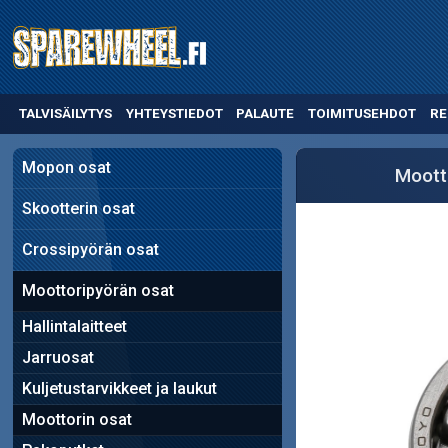
TALVISÄILYTYS
YHTEYSTIEDOT
PALAUTE
TOIMITUSEHDOT
RE
Mopon osat
Moott
Skootterin osat
Crossipyörän osat
Moottoripyörän osat
Hallintalaitteet
Jarruosat
Kuljetustarvikkeet ja laukut
Moottorin osat