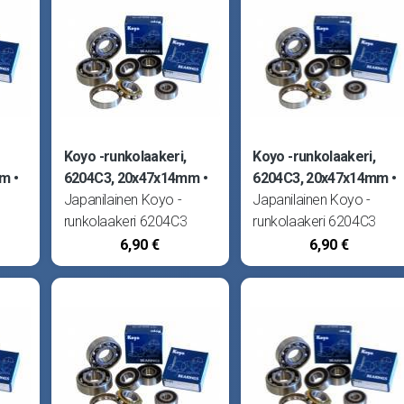
Koyo -runkolaakeri,
Koyo -runkolaakeri,
mm
6204C3, 20x47x14mm
6204C3, 20x47x14mm
Japanilainen Koyo -
Japanilainen Koyo -
runkolaakeri 6204C3
runkolaakeri 6204C3
(20x47x14). Kestää
(20x47x14). Kestää
6,90 €
6,90 €
uvut.
kovimmatkin kierrosluvut.
kovimmatkin kierrosluvut
oiden
Halutessasi markkinoiden
Halutessasi markkinoide
,
parhaimman laakerin,
parhaimman laakerin,
valitse Koyo! Sopii
valitse Koyo! Sopii
kampiakselille,
kampiakselille,
:
vasemmalle puolelle:
vasemmalle puolelle:
RM80
Suzuki Pv50, S1 ja RM80
Suzuki Pv50, S1 ja RM80