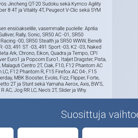
myös Jincheng QT-20 Sudoku sekä Kymco Agility
per 8 4T ja Vitality 4T, Peugeot V-Clic sekä SYM
sen ensiöakselille, vasemmalle puolelle: Aprilia
ulliver, Rally, Sonic, SR50 AC -01, SR50
Racing -00, SR50 Stealth ja SR50 WWW, Benelli
 -03, 491 ST -03, 491 Sport -03, K2 -03, Naked
Beta Ark, Chrono, Eikon, Quadra ja Tempo, CPI
ver Euro1 ja Popcorn Euro1, Italjet Dragster, Pista,
 Malaguti Centro 2T, Ciak, F10, F12 Phantom AC
 LC, F12 Phantom R, F15 Firefox AC 04-, F15
erday, MBK Booster, Evolis, Fizz, Flipper, Forte,
vetto 2T ja Stunt sekä Yamaha Aerox, Axis, BW'S,
R AC, Jog RR LC, Neo's 2T, Slider ja Why.
Suosittuja vaihto