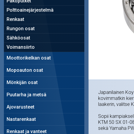
Pakoputket
Polttoainejärjestelmä
Renkaat
Rungon osat
Sähköosat
Voimansiirto
Moottorikelkan osat
Mopoauton osat
Mönkijän osat
Japanilainen Koy
Puutarha ja metsä
kovimmatkin kier
laakerin, valitse 
Ajovarusteet
Sopii kampiakseli
Nastarenkaat
KTM 50 SX 01-08,
sekä Yamaha PW
Renkaat ja vanteet