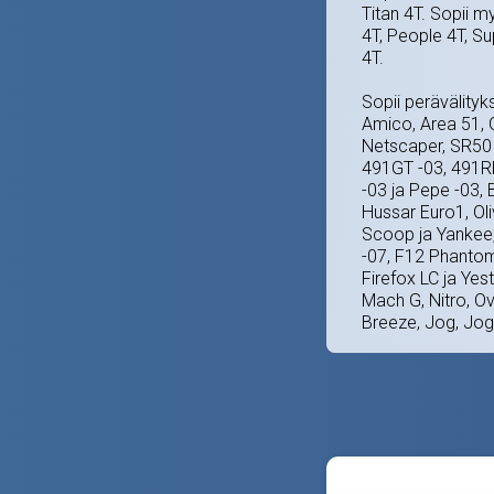
Titan 4T. Sopii 
4T, People 4T, Su
4T.
Sopii perävälityk
Amico, Area 51, G
Netscaper, SR50 
491GT -03, 491RR
-03 ja Pepe -03, 
Hussar Euro1, Oli
Scoop ja Yankee,
-07, F12 Phantom
Firefox LC ja Yest
Mach G, Nitro, O
Breeze, Jog, Jog 