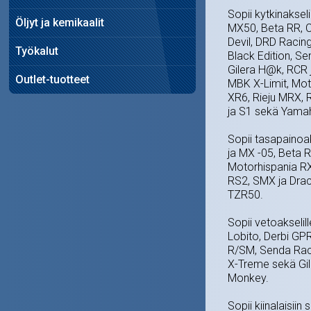
Sopii kytkinakseli
Öljyt ja kemikaalit
MX50, Beta RR, C
Devil, DRD Racin
Työkalut
Black Edition, S
Gilera H@k, RCR
Outlet-tuotteet
MBK X-Limit, Mot
XR6, Rieju MRX, 
ja S1 sekä Yama
Sopii tasapainoaks
ja MX -05, Beta 
Motorhispania RX
RS2, SMX ja Dra
TZR50.
Sopii vetoakselil
Lobito, Derbi GP
R/SM, Senda Race
X-Treme sekä Gi
Monkey.
Sopii kiinalaisii