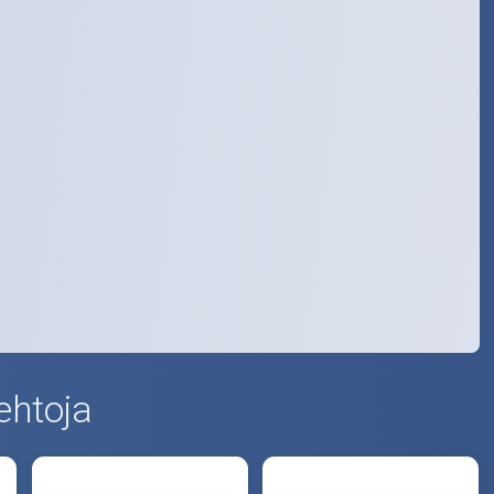
ehtoja