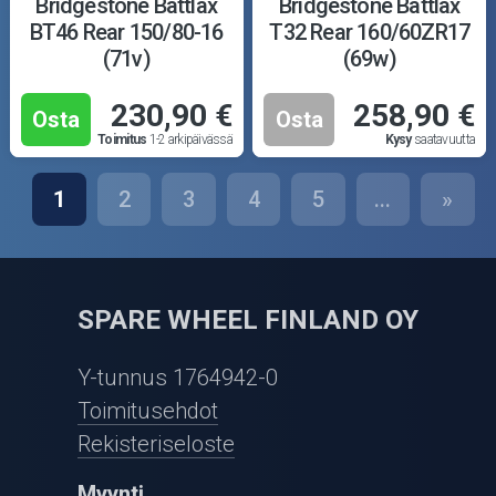
Bridgestone Battlax
Bridgestone Battlax
BT46 Rear 150/80-16
T32 Rear 160/60ZR17
(71v)
(69w)
230,90 €
258,90 €
Osta
Osta
Toimitus
1-2 arkipäivässä
Kysy
saatavuutta
1
2
3
4
5
...
»
SPARE WHEEL FINLAND OY
Y-tunnus 1764942-0
Toimitusehdot
Rekisteriseloste
Myynti