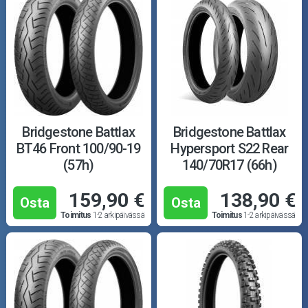
Bridgestone Battlax
Bridgestone Battlax
BT46 Front 100/90-19
Hypersport S22 Rear
(57h)
140/70R17 (66h)
159,90 €
138,90 €
Osta
Osta
Toimitus
1-2 arkipäivässä
Toimitus
1-2 arkipäivässä