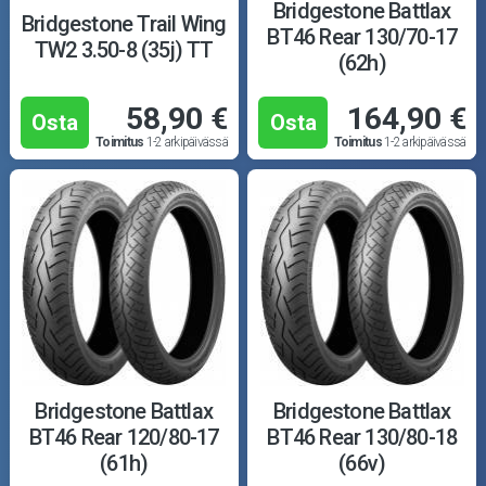
Puutarha ja metsä
Bridgestone Battlax
Bridgestone Trail Wing
BT46 Rear 130/70-17
TW2 3.50-8 (35j) TT
Ajovarusteet
(62h)
58,90 €
164,90 €
Nastarenkaat
Osta
Osta
Toimitus
1-2 arkipäivässä
Toimitus
1-2 arkipäivässä
Renkaat ja vanteet
Öljyt ja kemikaalit
Työkalut
Outlet-tuotteet
Bridgestone Battlax
Bridgestone Battlax
BT46 Rear 120/80-17
BT46 Rear 130/80-18
(61h)
(66v)