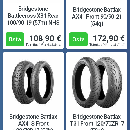
Bridgestone
Bridgestone Battlax
Battlecross X31 Rear
AX41 Front 90/90-21
100/90-19 (57m) NHS
(54q)
TT
108,90 €
172,90 €
Osta
Osta
Toimitus
1-2 arkipäivässä
Toimitus
1-2 arkipäivässä
Bridgestone Battlax
Bridgestone Battlax
AX41S Front
T31 Front 120/70ZR17