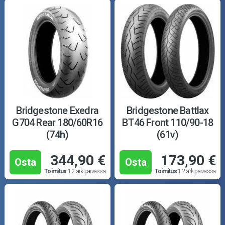
Bridgestone Exedra
Bridgestone Battlax
G704 Rear 180/60R16
BT46 Front 110/90-18
(74h)
(61v)
344,90 €
173,90 €
Osta
Osta
Toimitus
1-2 arkipäivässä
Toimitus
1-2 arkipäivässä