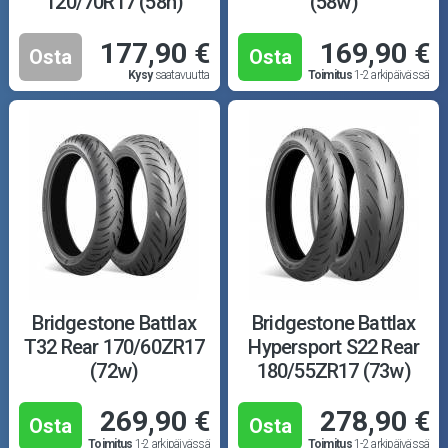
120/70R17 (58h)
(58w)
177,90 €
169,90 €
Osta
Osta
Kysy
saatavuutta
Toimitus
1-2 arkipäivässä
Bridgestone Battlax
Bridgestone Battlax
T32 Rear 170/60ZR17
Hypersport S22 Rear
(72w)
180/55ZR17 (73w)
269,90 €
278,90 €
Osta
Osta
Toimitus
1-2 arkipäivässä
Toimitus
1-2 arkipäivässä