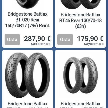
Bridgestone Battlax
Bridgestone Battlax
BT-020 Rear
BT46 Rear 130/70-18
160/70B17 (79v) Reinf.
(63h)
M
287,90 €
175,90 €
Osta
Osta
Kysy
saatavuutta
Kysy
saatavuutta
Bridgestone Battlax
Bridgestone Battlax