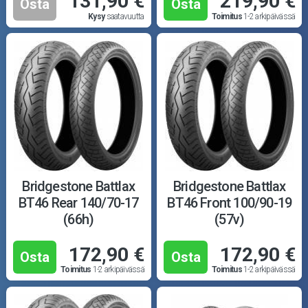
131,90 €
219,90 €
Osta
Osta
Kysy
saatavuutta
Toimitus
1-2 arkipäivässä
Bridgestone Battlax
Bridgestone Battlax
BT46 Rear 140/70-17
BT46 Front 100/90-19
(66h)
(57v)
172,90 €
172,90 €
Osta
Osta
Toimitus
1-2 arkipäivässä
Toimitus
1-2 arkipäivässä