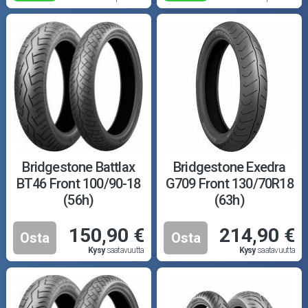
Bridgestone Battlax
Bridgestone Exedra
BT46 Front 100/90-18
G709 Front 130/70R18
(56h)
(63h)
150,90 €
214,90 €
Osta
Osta
Kysy
saatavuutta
Kysy
saatavuutta