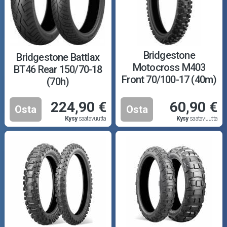
Bridgestone
Bridgestone Battlax
Motocross M403
BT46 Rear 150/70-18
Front 70/100-17 (40m)
(70h)
TT
224,90 €
60,90 €
Osta
Osta
Kysy
saatavuutta
Kysy
saatavuutta