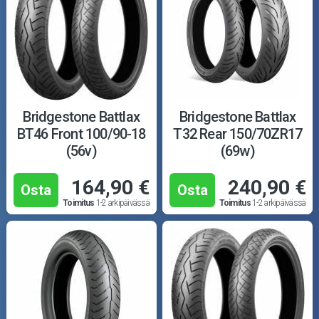
Bridgestone Battlax
Bridgestone Battlax
BT46 Front 100/90-18
T32 Rear 150/70ZR17
(56v)
(69w)
164,90 €
240,90 €
Osta
Osta
Toimitus
1-2 arkipäivässä
Toimitus
1-2 arkipäivässä