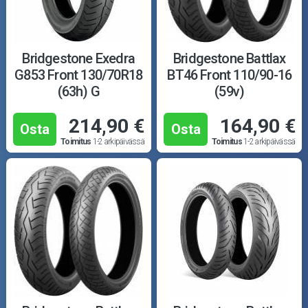
Bridgestone Exedra
Bridgestone Battlax
G853 Front 130/70R18
BT46 Front 110/90-16
(63h) G
(59v)
214,90 €
164,90 €
Osta
Osta
Toimitus
1-2 arkipäivässä
Toimitus
1-2 arkipäivässä