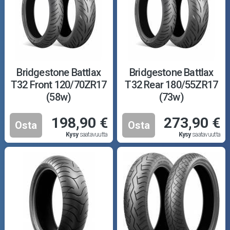
Bridgestone Battlax
Bridgestone Battlax
T32 Front 120/70ZR17
T32 Rear 180/55ZR17
(58w)
(73w)
198,90 €
273,90 €
Osta
Osta
Kysy
saatavuutta
Kysy
saatavuutta