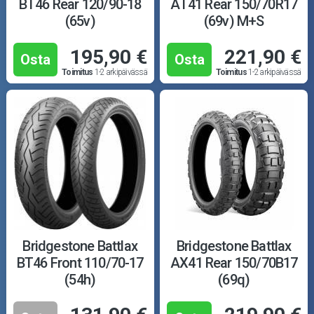
BT46 Rear 120/90-18
AT41 Rear 150/70R17
(65v)
(69v) M+S
195,90 €
221,90 €
Osta
Osta
Toimitus
1-2 arkipäivässä
Toimitus
1-2 arkipäivässä
Bridgestone Battlax
Bridgestone Battlax
BT46 Front 110/70-17
AX41 Rear 150/70B17
(54h)
(69q)