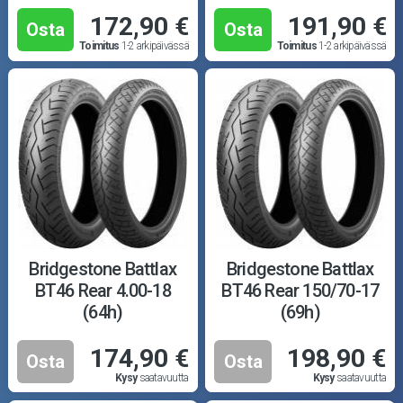
172,90 €
191,90 €
Osta
Osta
Toimitus
1-2 arkipäivässä
Toimitus
1-2 arkipäivässä
Bridgestone Battlax
Bridgestone Battlax
BT46 Rear 4.00-18
BT46 Rear 150/70-17
(64h)
(69h)
174,90 €
198,90 €
Osta
Osta
Kysy
saatavuutta
Kysy
saatavuutta