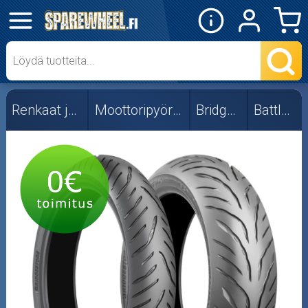
✕
Mopon osat
Skootterin osat
Renkaat ja vanteet
Moottoripyörän renkaat
Bridgestone
Battlax T31
Crossipyörän osat
Moottoripyörän osat
Moottorikelkan osat
Mopoauton osat
Mönkijän osat