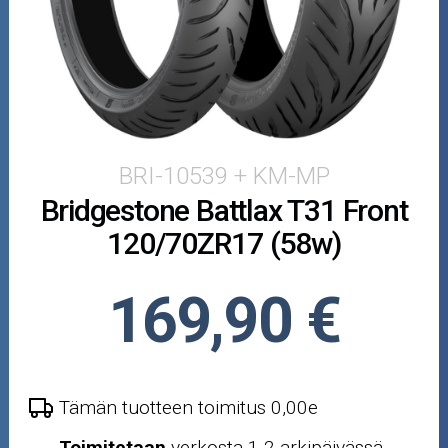
Puutarha ja metsä
Ajovarusteet
Nastarenkaat
Renkaat ja vanteet
BRI-10539 + KM-MP
Bridgestone Battlax T31 Front
Öljyt ja kemikaalit
120/70ZR17 (58w)
Työkalut
169,90 €
Outlet-tuotteet
Tämän tuotteen toimitus 0,00e
Toimitetaan
verkosta 1-2 arkipäivässä