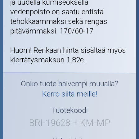
ja uudella kumiseoksella
vedenpoisto on saatu entistä
tehokkaammaksi sekä rengas
pitävämmäksi. 170/60-17.
Huom! Renkaan hinta sisältää myös
kierrätysmaksun 1,82e.
Onko tuote halvempi muualla?
Kerro siitä meille!
Tuotekoodi
BRI-19628 + KM-MP