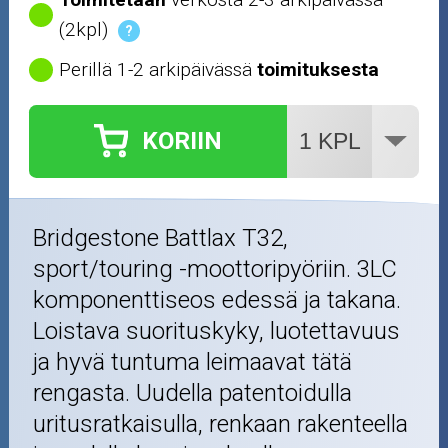
(2kpl)
?
Perillä 1-2 arkipäivässä
toimituksesta
KORIIN
Bridgestone Battlax T32,
sport/touring -moottoripyöriin. 3LC
komponenttiseos edessä ja takana.
Loistava suorituskyky, luotettavuus
ja hyvä tuntuma leimaavat tätä
rengasta. Uudella patentoidulla
uritusratkaisulla, renkaan rakenteella