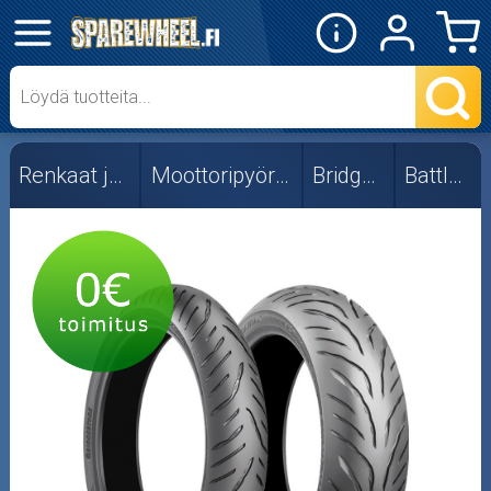
✕
Mopon osat
Skootterin osat
Renkaat ja vanteet
Moottoripyörän renkaat
Bridgestone
Battlax T32
Crossipyörän osat
Moottoripyörän osat
Moottorikelkan osat
Mopoauton osat
Mönkijän osat