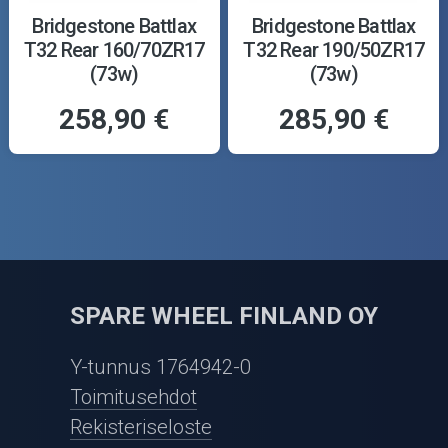
Bridgestone Battlax
Bridgestone Battlax
T32 Rear 160/70ZR17
T32 Rear 190/50ZR17
(73w)
(73w)
258,90 €
285,90 €
SPARE WHEEL FINLAND OY
Y-tunnus 1764942-0
Toimitusehdot
Rekisteriseloste