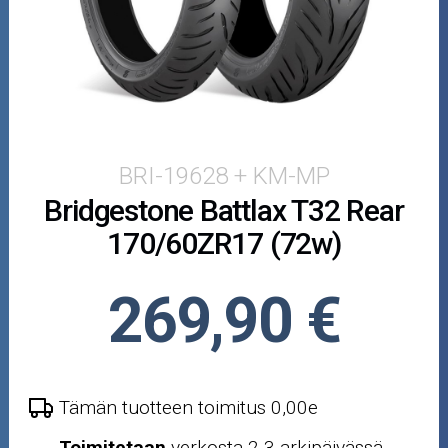
Puutarha ja metsä
Ajovarusteet
Nastarenkaat
Renkaat ja vanteet
BRI-19628 + KM-MP
Bridgestone Battlax T32 Rear
Öljyt ja kemikaalit
170/60ZR17 (72w)
Työkalut
269,90 €
Outlet-tuotteet
Tämän tuotteen toimitus 0,00e
Toimitetaan
verkosta 2-3 arkipäivässä