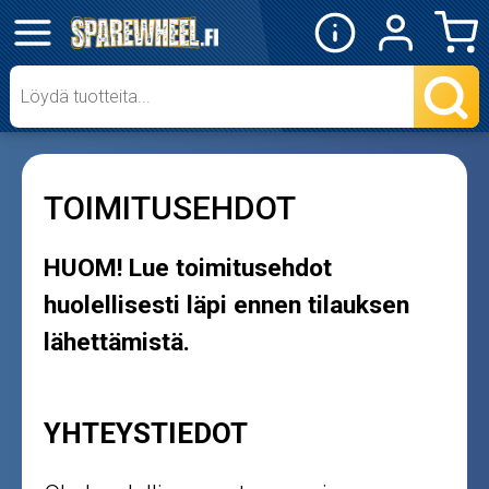
✕
Mopon osat
Skootterin osat
TOIMITUSEHDOT
Crossipyörän osat
Moottoripyörän osat
HUOM! Lue toimitusehdot
huolellisesti läpi ennen tilauksen
Moottorikelkan osat
lähettämistä.
Mopoauton osat
YHTEYSTIEDOT
Mönkijän osat