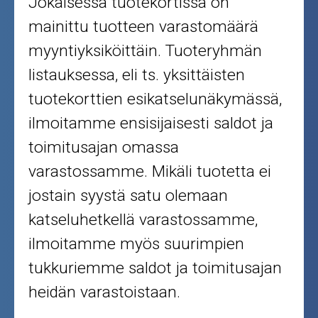
Jokaisessa tuotekortissa on
mainittu tuotteen varastomäärä
myyntiyksiköittäin. Tuoteryhmän
listauksessa, eli ts. yksittäisten
tuotekorttien esikatselunäkymässä,
ilmoitamme ensisijaisesti saldot ja
toimitusajan omassa
varastossamme. Mikäli tuotetta ei
jostain syystä satu olemaan
katseluhetkellä varastossamme,
ilmoitamme myös suurimpien
tukkuriemme saldot ja toimitusajan
heidän varastoistaan.