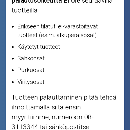
palautusoikeutta EI ole
seuraavilla
tuotteilla:
Erikseen tilatut, ei-varastoitavat
tuotteet (esim. alkuperäisosat)
Käytetyt tuotteet
Sähköosat
Purkuosat
Viritysosat
Tuotteen palauttaminen pitää tehdä
ilmoittamalla siitä ensin
myyntiimme, numeroon 08-
3113344 tai sähköpostitse