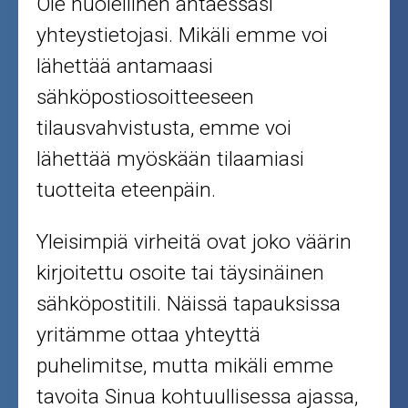
Puutarha ja metsä
Ole huolellinen antaessasi
yhteystietojasi. Mikäli emme voi
Ajovarusteet
lähettää antamaasi
sähköpostiosoitteeseen
Nastarenkaat
tilausvahvistusta, emme voi
Renkaat ja vanteet
lähettää myöskään tilaamiasi
tuotteita eteenpäin.
Öljyt ja kemikaalit
Työkalut
Yleisimpiä virheitä ovat joko väärin
kirjoitettu osoite tai täysinäinen
Outlet-tuotteet
sähköpostitili. Näissä tapauksissa
yritämme ottaa yhteyttä
puhelimitse, mutta mikäli emme
tavoita Sinua kohtuullisessa ajassa,