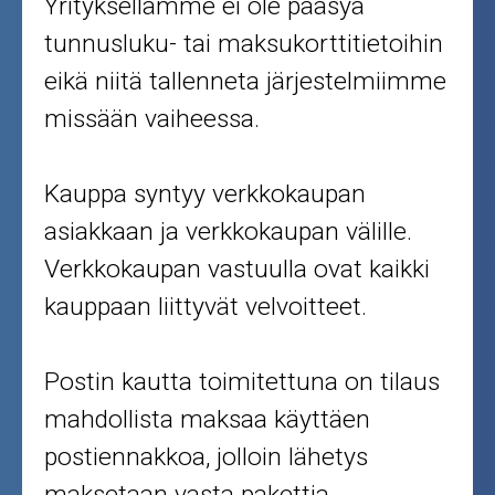
Yrityksellämme ei ole pääsyä
tunnusluku- tai maksukorttitietoihin
eikä niitä tallenneta järjestelmiimme
missään vaiheessa.
Kauppa syntyy verkkokaupan
asiakkaan ja verkkokaupan välille.
Verkkokaupan vastuulla ovat kaikki
kauppaan liittyvät velvoitteet.
Postin kautta toimitettuna on tilaus
mahdollista maksaa käyttäen
postiennakkoa, jolloin lähetys
maksetaan vasta pakettia