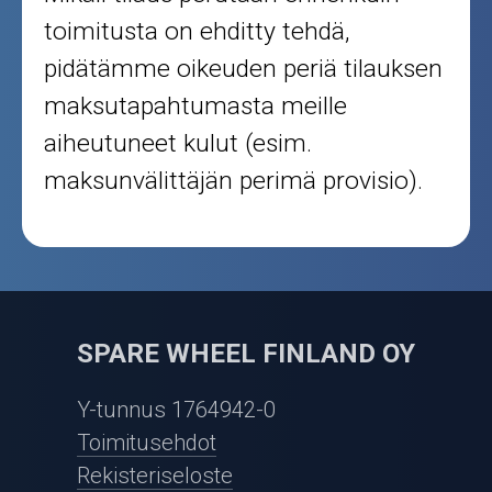
toimitusta on ehditty tehdä,
pidätämme oikeuden periä tilauksen
maksutapahtumasta meille
aiheutuneet kulut (esim.
maksunvälittäjän perimä provisio).
SPARE WHEEL FINLAND OY
Y-tunnus 1764942-0
Toimitusehdot
Rekisteriseloste