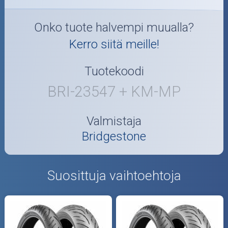
Onko tuote halvempi muualla?
Kerro siitä meille!
Tuotekoodi
BRI-23547 + KM-MP
Valmistaja
Bridgestone
Suosittuja vaihtoehtoja