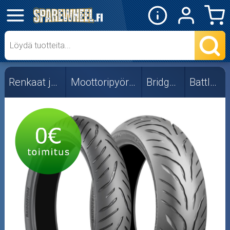
✕
Mopon osat
Skootterin osat
Renkaat ja vanteet
Moottoripyörän renkaat
Bridgestone
Battlax T31
Crossipyörän osat
Moottoripyörän osat
Moottorikelkan osat
Mopoauton osat
Mönkijän osat