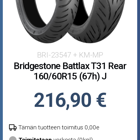
Puutarha ja metsä
Ajovarusteet
Nastarenkaat
Renkaat ja vanteet
BRI-23547 + KM-MP
Bridgestone Battlax T31 Rear
Öljyt ja kemikaalit
160/60R15 (67h) J
Työkalut
216,90 €
Outlet-tuotteet
Tämän tuotteen toimitus 0,00e
Toimitetaan
verkosta (0kpl)